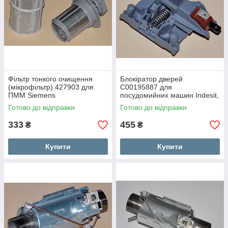
Фільтр тонкого очищення
Блокіратор дверей
(мікрофільтр) 427903 для
C00195887 для
ПММ Siemens
посудомийних машин Indesit,
Hotpoint Ariston
Готово до відправки
Готово до відправки
333
455
₴
₴
Купити
Купити