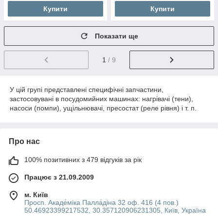
Купити
Купити
Показати ще
1
/ 9
У цій групі представлені специфічні запчастини,
застосовувані в посудомийних машинах: нагрівачі (тени),
насоси (помпи), ущільнювачі, пресостат (реле рівня) і т. п.
Про нас
100% позитивних з 479 відгуків за рік
Працює з 21.09.2009
м. Київ
Просп. Акаде́міка Палла́діна 32 оф. 416 (4 пов.)
50.46923399217532, 30.357120906231305, Київ, Україна