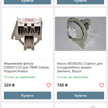
Купити
Купити
Мережевий фільтр
Насос 00165261 Copreci для
C00257123 для ПММ Indesit,
посудомийних машин
Hotpoint Ariston
Siemens, Bosch
Готово до відправки
Готово до відправки
320
785
₴
₴
Купити
Купити