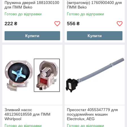
Пружина дверей 1881030100
(витратомір) 1760900400 для
для ПММ Beko
ПММ Beko
Готово до відправки
Готово до відправки
222
556
₴
₴
Купити
Купити
Зливний насос
Пресостат 4055347779 для
481236018558 для ПММ
посудомийних машин
Whirlpool
Electrolux, AEG
Готово до відправки
Готово до відправки