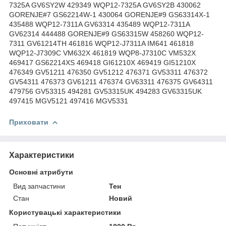
7325A GV6SY2W 429349 WQP12-7325A GV6SY2B 430062
GORENJE#7 GS62214W-1 430064 GORENJE#9 GS63314X-1
435488 WQP12-7311A GV63314 435489 WQP12-7311A
GV62314 444488 GORENJE#9 GS63315W 458260 WQP12-
7311 GV61214TH 461816 WQP12-J7311A IM641 461818
WQP12-J7309C VM632X 461819 WQP8-J7310C VM532X
469417 GS62214XS 469418 GI61210X 469419 GI51210X
476349 GV51211 476350 GV51212 476371 GV53311 476372
GV54311 476373 GV61211 476374 GV63311 476375 GV64311
479756 GV53315 494281 GV53315UK 494283 GV63315UK
497415 MGV5121 497416 MGV5331
Приховати
Характеристики
Основні атрибути
Вид запчастини
Тен
Стан
Новий
Користувацькі характеристики