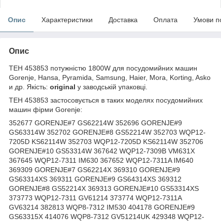
Опис
Характеристики
Доставка
Оплата
Умови п
Опис
ТЕН 453853 потужністю 1800W для посудомийних машин
Gorenje, Hansa, Pyramida, Samsung, Haier, Mora, Korting, Asko
и др. Якість:
original
у заводській упаковці.
ТЕН 453853 застосовується в таких моделях посудомийних
машин фірми Gorenje:
352677 GORENJE#7 GS62214W 352696 GORENJE#9
GS63314W 352702 GORENJE#8 GS52214W 352703 WQP12-
7205D KS62114W 352703 WQP12-7205D KS62114W 352706
GORENJE#10 GS53314W 367642 WQP12-7309B VM631X
367645 WQP12-7311 IM630 367652 WQP12-7311A IM640
369309 GORENJE#7 GS62214X 369310 GORENJE#9
GS63314XS 369311 GORENJE#9 GS64314XS 369312
GORENJE#8 GS52214X 369313 GORENJE#10 GS53314XS
373773 WQP12-7311 GV61214 373774 WQP12-7311A
GV63214 382813 WQP8-7312 IM530 404178 GORENJE#9
GS63315X 414076 WQP8-7312 GV51214UK 429348 WQP12-