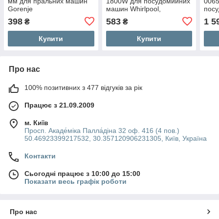
мм для пральних машин
1800W для посудомийних
0065
Gorenje
машин Whirlpool,
пос
Bauknecht
Siem
398
583
1 5
₴
₴
Купити
Купити
Про нас
100% позитивних з 477 відгуків за рік
Працює з 21.09.2009
м. Київ
Просп. Акаде́міка Палла́діна 32 оф. 416 (4 пов.)
50.46923399217532, 30.357120906231305, Київ, Україна
Контакти
Сьогодні працює з 10:00 до 15:00
Показати весь графік роботи
Про нас