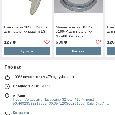
Ручка люка 3650ER2003A
Манжета люка DC64-
Руч
для пральних машин LG
01664A для пральних
для
машин Samsung
127
639
126
₴
₴
Купити
Купити
Про нас
100% позитивних з 479 відгуків за рік
Працює з 21.09.2009
м. Київ
Просп. Акаде́міка Палла́діна 32 оф. 416 (4 пов.)
50.46923399217532, 30.357120906231305, Київ, Україна
Контакти