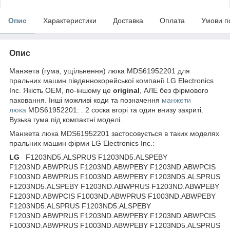
Опис
Характеристики
Доставка
Оплата
Умови п
Опис
Манжета (гума, ущільнення) люка MDS61952201 для
пральних машин південнокорейської компанії LG Electronics
Inc. Якість OEM, по-іншому це
original
, АЛЕ без фірмового
паковання. Інші можливі коди та позначення
манжети
люка
MDS61952201: . 2 соска вгорі та один внизу закриті.
Вузька гума під компактні моделі.
Манжета люка MDS61952201 застосовується в таких моделях
пральних машин фірми LG Electronics Inc.:
LG
F1203ND5.ALSPRUS F1203ND5.ALSPEBY
F1203ND.ABWPRUS F1203ND.ABWPEBY F1203ND.ABWPCIS
F1003ND.ABWPRUS F1003ND.ABWPEBY F1203ND5.ALSPRUS
F1203ND5.ALSPEBY F1203ND.ABWPRUS F1203ND.ABWPEBY
F1203ND.ABWPCIS F1003ND.ABWPRUS F1003ND.ABWPEBY
F1203ND5.ALSPRUS F1203ND5.ALSPEBY
F1203ND.ABWPRUS F1203ND.ABWPEBY F1203ND.ABWPCIS
F1003ND.ABWPRUS F1003ND.ABWPEBY F1203ND5.ALSPRUS