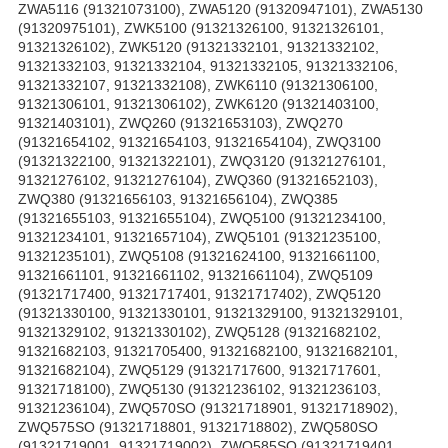
ZWA5116 (91321073100), ZWA5120 (91320947101), ZWA5130
(91320975101), ZWK5100 (91321326100, 91321326101,
91321326102), ZWK5120 (91321332101, 91321332102,
91321332103, 91321332104, 91321332105, 91321332106,
91321332107, 91321332108), ZWK6110 (91321306100,
91321306101, 91321306102), ZWK6120 (91321403100,
91321403101), ZWQ260 (91321653103), ZWQ270
(91321654102, 91321654103, 91321654104), ZWQ3100
(91321322100, 91321322101), ZWQ3120 (91321276101,
91321276102, 91321276104), ZWQ360 (91321652103),
ZWQ380 (91321656103, 91321656104), ZWQ385
(91321655103, 91321655104), ZWQ5100 (91321234100,
91321234101, 91321657104), ZWQ5101 (91321235100,
91321235101), ZWQ5108 (91321624100, 91321661100,
91321661101, 91321661102, 91321661104), ZWQ5109
(91321717400, 91321717401, 91321717402), ZWQ5120
(91321330100, 91321330101, 91321329100, 91321329101,
91321329102, 91321330102), ZWQ5128 (91321682102,
91321682103, 91321705400, 91321682100, 91321682101,
91321682104), ZWQ5129 (91321717600, 91321717601,
91321718100), ZWQ5130 (91321236102, 91321236103,
91321236104), ZWQ570SO (91321718901, 91321718902),
ZWQ575SO (91321718801, 91321718802), ZWQ580SO
(91321719001, 91321719002), ZWQ585SO (91321719401,