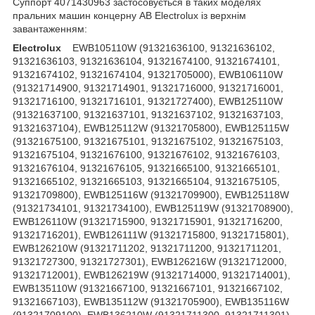
Суппорт 4071430963 застосовується в таких моделях
пральних машин концерну AB Electrolux із верхнім
завантаженням:
Electrolux
EWB105110W (91321636100, 91321636102, 91321636103, 91321636104, 91321674100, 91321674101, 91321674102, 91321674104, 91321705000), EWB106110W (91321714900, 91321714901, 91321716000, 91321716001, 91321716100, 91321716101, 91321727400), EWB125110W (91321637100, 91321637101, 91321637102, 91321637103, 91321637104), EWB125112W (91321705800), EWB125115W (91321675100, 91321675101, 91321675102, 91321675103, 91321675104, 91321676100, 91321676102, 91321676103, 91321676104, 91321676105, 91321665100, 91321665101, 91321665102, 91321665103, 91321665104, 91321675105, 91321709800), EWB125116W (91321709900), EWB125118W (91321734101, 91321734100), EWB125119W (91321708900), EWB126110W (91321715900, 91321715901, 91321716200, 91321716201), EWB126111W (91321715800, 91321715801), EWB126210W (91321711202, 91321711200, 91321711201, 91321727300, 91321727301), EWB126216W (91321712000, 91321712001), EWB126219W (91321714000, 91321714001), EWB135110W (91321667100, 91321667101, 91321667102, 91321667103), EWB135112W (91321705900), EWB135116W (91321709100), EWB136210W (91321711300, 91321711301), EWB136216W (91321712100, 91321712101), EWB65110W (91321591100, 91321591101), EWB75110W (91321592100, 91321592101, 91321592102, 91321592103, 91321592105), EWB76210W (91321719301, 91321719302), EWB76215W (91321738400), EWB85050W (91321719500, 91321719501, 91321719502), EWB85055W (91321736100), EWB85100W (91321704300, 91321704302, 91321704303, 91321704304), EWB85105W (91321736200), EWB85110W (91321582100, 91321582101, 91321582103, 91321582104, 91321582105, 91321582106, 91321582107), EWB85210W (91321583100, 91321583101, 91321583106, 91321583103, 91321593100, 91321593101, 91321593101, 91321593102, 91321593102, 91321593102, 91321593151183) (91321736400), EWB86110W (91321719600, 91321719601), EWB86210W (91321716401, 91321716402, 91321716800, 91321716801, 91321716802), EWB86215W (91321738500), EWB95210W (91321594101, 91321594102, 91321594103, 91321607100, 91321607102, 91321607103, 91321607104, 91321594104, 91321594105, 91321594106), EWB96210W (91321716501, 91321716502), EWB96215W (91321738600), EWD1262SS1 (91310240400), EWD1263DD1 (91310251100), EWD1263DDS (91310251700), EWD1265DD1 (91310240600), EWL105410W (91321585100), EWT0862EDW (91321721100), EWT0862EOW (91321736000), EWT0862EWW (91310251000), EWT0862IDW (91310450200), EWT0866EEW (91321735800), EWT0962EWW (91310251200), EWT1000 (91320874100, 91320078104), EWT10020W (91321191100, 91321191101, 91321191102), EWT1005 (91321062100), EWT1010 (91321140100, 91320286103), EWT1011 (91321066100, 91321066101, 91320821100, 91320821101, 91320284102, 91320318102), EWT1012 (91320910100, 91320910101, 91320669101), EWT10120W (91321162100, 91321171100, 91321171101, 91321171102, 91321107100, 91321107101, 91321107102, 91321107103, 91321099103, 91321099100, 91321099101, 91321099102), EWT1015 (91321064100, 91320274104, 91320274105), EWT1016 (91320911100, 91320668101, 91320668102), EWT1020 (91320746100, 91320746101, 91320796100, 91320804100, 91320804101, 91320339103, 91320339104, 91320317202, 91320206103), EWT1021 (91321001100, 91376172106, 91376172107), EWT1025 (91320703102, 91320703103, 91320747100), EWT1026 (91320915100, 91321071100, 91320912100, 91320913100, 91320914100, 91320667101, 91320686101, 91320688101, 91320690101), EWT10320W (91321283108, 91321283100, 91321283101, 91321283102, 91321283103, 91321283104, 91321283107), EWT1037 (91321037100, 91320822101), EWT1041 (91321091100, 91321091101, 91320322102), EWT10410W (91321304100, 91321304101, 91321304102), EWT10420W (91321416101, 91321416102, 91321283106, 91321158100, 91321158101, 91321158102, 91321158103, 91321187100, 91321187101, 91321187102, 91321187103, 91321187104, 91321187105, 91321109100, 91321109101, 91321109102, 91321109103, 91321129100, 91321129101, 91321129102, 91321129103, 91321129104, 91321097100, 91321097101, 91321097102, 91321097103, 91321097104), EWT105210W (91321640100, 91321640101, 91321640102, 91321640103, 91321672100, 91321672103, 91321672105, 91321640104, 91321640105), EWT105410W (91321584100, 91321584102, 91321584103, 91321584104, 91321584105, 91321703901, 91321703902, 91321642100, 91321642101, 91321642102, 91321642103, 91321642104, 91321642105), EWT105417W (91321671100, 91321671103, 91321671104, 91321671105), EWT105510W (91321644100, 91321644102, 91321644103, 91321644104, 91321644105, 91321644106), EWT105514W (91321704000, 91321704001, 91321704002, 91321704003), EWT10620W (91321095100, 91321095101, 91321095102, 91321095103, 91321095104), EWT106210W (91321608100, 91321608103, 91321608104, 91321608105, 91321576101, 91321576103, 91321576104, 91321576105, 91321576106, 91321673103), EWT106211W (91321712700, 91321712701, 91321713500, 91321713501, 91321714100, 91321714101, 91321714200, 91321714201, 91321714300, 91321714301, 91321714400, 91321714401, 91321714500, 91321714501), EWT1062EDW (91321721200, 91321722700, 91321723700, 91321723100, 91321723300, 91321725400, 91321725900), EWT1062EFW (91321738700, 91321735900), EWT1062EOW (91321751400), EWT1062IDW (91310450300), EWT106411W (91321706000, 91321706001, 91321712200, 91321712201, 91321712800, 91321712801, 91321716600, 91321716601), EWT106414W (91321705700, 91321705701), EWT106415W (91321736500), EWT106417W (91321716300, 91321716301), EWT1064EDW (91321737100), EWT1064EKW (91310240900, 91310241000), EWT1064ERW (91310241100, 91310241200, 91310241300), EWT106510W (91321586100, 91321586102, 91321586103, 91321586104, 91321586105), EWT106511W (91321706200, 91321706201, 91321712900, 91321712901, 91321716901), EWT1066EDW (91321722500, 91321723500, 91321720700, 91321724400, 91321724500, 91321727700), EWT1066EEW (91321738800, 91321726400), EWT1066EKW (91310233100, 91310233200, 91310233300, 91310233400), EWT1066EOW (91310233000), EWT1066ERW (91310233500, 91310233600, 91310233700, 91310233800), EWT1066ESW (91310233900, 91310234000, 91310234100), EWT1066EWW (91310232000), EWT1066ODW (91321723001, 91321723901, 91321724101, 91321724201, 91321723000, 91321723900, 91321724100, 91321724200), EWT1067EDW (91321726500), EWT1069 (91320221104, 91320221105), EWT10730W (91321301104), EWT1100 (91320961100, 91320681101, 91320681102), EWT11023W (91321172100, 91321172101, 91321172102, 91321172103), EWT11064EKW (91310242100), EWT11064ERW (91310241900), EWT11064ESW (91310241800), EWT11064EW (91321737300), EWT11124W (91321173100, 91321173101, 91321173102, 91321173103), EWT11264EKW (91310242000), EWT11264EW (91310240101, 91321737200), EWT11266AW (91321742000), EWT11266OW (91321754100), EWT11276EW (91321742600, 91310234400, 91321742601), EWT1132 (91320823100, 91320823101, 91320644101), EWT1134 (91320824100, 91320824101, 91320624101), EWT11420W (91321417101, 91321417102, 91321417103), EWT116210W (91321705200, 91321648100, 91321648102, 91321648103, 91321648105, 91321705201, 91321705300), EWT116212W (91321705100, 91321705101), EWT1162EZW (91321733800), EWT11730W (91321418103, 91321418104), EWT12020W (91321190103, 91321190104, 91321160104, 91321160105, 91321160106, 91321160107, 91321160103), EWT1205 (91321063102), EWT1215 (91321065101), EWT1221 (91320806101), EWT1230 (91321127101), EWT12320W (91321282102, 91321282103), EWT1237 (91321038101), EWT12420W (91321188105, 91321188106, 91321188107, 91321188108, 91321188109, 91321188110, 91321194103, 91321194104, 91321188102, 91321188103, 91321188104, 91321106103, 91321106104, 91321106105, 91321106106, 91321111103, 91321111104, 91321111105), EWT12427W (91321463100, 91321463101, 91321463102, 91321463103, 91321463104), EWT12428W (91321461100, 91321461101, 91321461102, 91321461103, 91321461104, 91321461105, 91321461106, 91321461107), EWT1261ESW (91321734000), EWT12620W (91321087102), EWT126210W (91321577101, 91321577102, 91321577103, 91321577104, 91321577105, 91321577106), EWT126215W (91321711800, 91321711801), EWT126218W (91321746800, 91321746900), EWT1262BB1 (91310250800), EWT1262CW1 (91310250900), EWT1262EDW (91321723800, 91321724700, 91321721600, 91321726000, 91321728400), EWT1262ELW (91321727900), EWT1262EWW (91321733600), EWT1263AA1 (91310240500), EWT1263AA2 (91310441700), EWT126450W (91321609100, 91321609101, 91321609103, 91321609104, 91321622100, 91321625100, 91321625101, 91321625102, 91321625103, 91321625104, 91321628100, 91321628101, 91321628102, 91321628103, 91321628104, 91321578103, 91321578104, 91321578100, 91321578101, 91321578102, 91321628105), EWT126451W (91321706500, 91321706501, 91321706600, 91321710500, 91321710501, 91321716700, 91321716701, 91321719800, 91321719801), EWT1264AOW (91321741500), EWT1264BBW (91321753200), EWT1264EDW (91321737000), EWT1264EKW (91310240700, 91310240800), EWT1264ELW (91321733200), EWT1264ERW (91310241400, 91310241500), EWT1264FOW (91321749000), EWT1265AOW (91321749100), EWT1266AAW (91321752800), EWT1266AOW (91321742100, 91321747200, 91321747300, 91310230300), EWT1266EDW (91321720800, 91321722600, 91321723600, 91321724600, 91321724800, 91321725000, 91321725200), EWT1266EEW (91310232700), EWT1266ESW (91310231900, 91310232500, 91310232600, 91310231700, 91310231800), EWT1266EWW (91310232100), EWT1266EXW (91310232800, 91310232900), EWT1266FOW (91321751700, 91310231400, 91321751701), EWT1266ODW (91310231500, 91321754000, 91321755400), EWT1273ASW (91321752200, 91321752201), EWT1273DDW (91321753300, 91321753301), EWT1274AOW (91321747900, 91321752600, 91310240200, 91321747901), EWT1276EDW (91321755200), EWT1276EOW (91321747500, 91321742500, 91321742900, 91321743000, 91321747000, 91310231000, 91310231100), EWT1276EVH (91310237900), EWT1276GDW (91310230500, 91321754200), EWT1278EDW (91321756000), EWT1295 (91321076101), EWT13120W (91321098103, 91321098104), EWT1316 (91320918101), EWT1326 (91320920101, 91320921101), EWT1328 (91321086101), EWT1332 (91320828102), EWT13320W (91321281102, 91321281103), EWT13420W (91321159104, 91321159105, 91321159106, 91321159107, 91321159108, 91321113104, 91321113105, 91321113106, 91321117104, 91321117105, 91321117106, 91321096103, 91321096104, 91321096105, 91321113103, 91321159103), EWT13429W (91321308101, 91321308102, 91321308103), EWT13439W