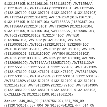
91321168105, 91321168106, 91321168107), AWT1256AA
(91321042101), AWT1266AA (91320984101), AWT13224W
(91321397100, 91321397101, 91321397102, 91321397103),
AWT1332AA (91321051102), AWT13420W (91321167104,
91321167105, 91321167106), AWT1355AA (91320347104),
AWT1356AA (91321043101), AWT13620W (91321166104,
91321166105, 91321166106), AWT1366AA (91320986101),
AWT502 (91320166102, 91321044100), AWT510
(91320041103), AWT512 (91321088100), AWT525
(91310038101), AWT602 (91320167103, 91320864100),
AWT610 (91321056100), AWT612 (91321089100), AWT625
(91310060101, 91310110100), AWT804 (91320526102),
AWT825 (91310039102), AWT835 (91321180100), AWT905
(91320989100), AWT914AA (91320527102), AWTS11120W
(91321555100, 91321555101, 91321555102), AWTS12120W
(91321476100, 91321476101, 91321476102), AWTS12420W
(91321530100), AWTS12425W (91321530101, 91321530102),
AWTS12430W (91321512103, 91321512100, 91321512101,
91321512102), AWTS13120W (91321477100), AWTS13430W
(91321485100, 91321485101, 91321485102, 91321485103),
EXCELLENCE (91321561100, 91321561101)
Zanker
349_046_09 (91320756102), 357_799_09
(91320753101), 357_804_09 (91320754102), 444_014_05