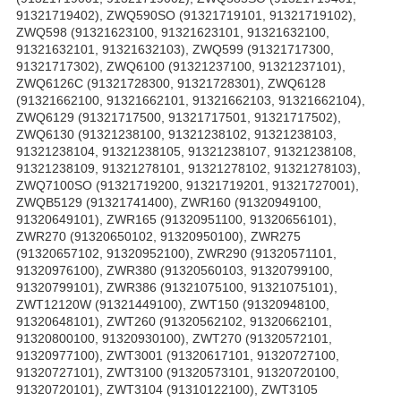
91321719402), ZWQ590SO (91321719101, 91321719102),
ZWQ598 (91321623100, 91321623101, 91321632100,
91321632101, 91321632103), ZWQ599 (91321717300,
91321717302), ZWQ6100 (91321237100, 91321237101),
ZWQ6126C (91321728300, 91321728301), ZWQ6128
(91321662100, 91321662101, 91321662103, 91321662104),
ZWQ6129 (91321717500, 91321717501, 91321717502),
ZWQ6130 (91321238100, 91321238102, 91321238103,
91321238104, 91321238105, 91321238107, 91321238108,
91321238109, 91321278101, 91321278102, 91321278103),
ZWQ7100SO (91321719200, 91321719201, 91321727001),
ZWQB5129 (91321741400), ZWR160 (91320949100,
91320649101), ZWR165 (91320951100, 91320656101),
ZWR270 (91320650102, 91320950100), ZWR275
(91320657102, 91320952100), ZWR290 (91320571101,
91320976100), ZWR380 (91320560103, 91320799100,
91320799101), ZWR386 (91321075100, 91321075101),
ZWT12120W (91321449100), ZWT150 (91320948100,
91320648101), ZWT260 (91320562102, 91320662101,
91320800100, 91320930100), ZWT270 (91320572101,
91320977100), ZWT3001 (91320617101, 91320727100,
91320727101), ZWT3100 (91320573101, 91320720100,
91320720101), ZWT3104 (91310122100), ZWT3105