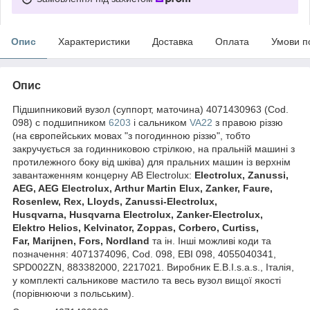
Опис
Характеристики
Доставка
Оплата
Умови п
Опис
Підшипниковий вузол (суппорт, маточина) 4071430963 (Cod.
098) с подшипником
6203
і сальником
VA22
з правою різзю
(на європейських мовах "з погодинною різзю", тобто
закручується за годинниковою стрілкою, на пральній машині з
протилежного боку від шківа) для пральних машин із верхнім
завантаженням концерну AB Electrolux:
Electrolux, Zanussi,
AEG, AEG Electrolux, Arthur Martin Elux, Zanker, Faure,
Rosenlew, Rex, Lloyds, Zanussi-Electrolux,
Husqvarna, Husqvarna Electrolux,
Zanker-Electrolux,
Elektro Helios, Kelvinator, Zoppas, Corbero, Curtiss,
Far, Marijnen, Fors, Nordland
та ін. Інші можливі коди та
позначення: 4071374096, Cod. 098, EBI 098,
4055040341,
SPD002ZN,
883382000
,
2217021
. Виробник E.B.I.s.a.s., Італія,
у комплекті сальникове мастило та весь вузол вищої якості
(порівнюючи з польським).