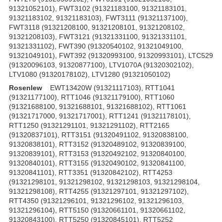
91321052101), FWT3102 (91321183100, 91321183101,
91321183102, 91321183103), FWT3111 (91321137100),
FWT3118 (91321208100, 91321208101, 91321208102,
91321208103), FWT3121 (91321331100, 91321331101,
91321331102), FWT390 (91320540102, 91321049100,
91321049101), FWT392 (91320993100, 91320993101), LTC529
(91320096103, 91320877100), LTV1070A (91320302102),
LTV1080 (91320178102), LTV1280 (91321050102)
Rosenlew
EWT13420W (91321117103), RTT1041
(91321177100), RTT1046 (91321179100), RTT1060
(91321688100, 91321688101, 91321688102), RTT1061
(91321717000, 91321717001), RTT1241 (91321178101),
RTT1250 (91321291101, 91321291102), RTT2165
(91320837101), RTT3151 (91320491102, 91320838100,
91320838101), RTT3152 (91320489102, 91320839100,
91320839101), RTT3153 (91320492102, 91320840100,
91320840101), RTT3155 (91320490102, 91320841100,
91320841101), RTT3351 (91320842102), RTT4253
(91321298101, 91321298102, 91321298103, 91321298104,
91321298108), RTT4255 (91321297101, 91321297102),
RTT4350 (91321296101, 91321296102, 91321296103,
91321296104), RTT5150 (91320661101, 91320661102,
91320843100), RTT5250 (91320845101), RTT5252