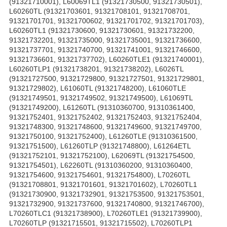
(91321710001), L60069TL1 (91321730500, 91321730501),
L60260TL (91321703601, 91321708101, 91321708701,
91321701701, 91321700602, 91321701702, 91321701703),
L60260TL1 (91321730600, 91321730601, 91321732200,
91321732201, 91321735000, 91321735001, 91321736600,
91321737701, 91321740700, 91321741001, 91321746600,
91321736601, 91321737702), L60260TLE1 (91321740001),
L60260TLP1 (91321738201, 91321738202), L6026TL
(91321727500, 91321729800, 91321727501, 91321729801,
91321729802), L61060TL (91321748200), L61060TLE
(91321749501, 91321749502, 91321749500), L61069TL
(91321749200), L61260TL (91310360700, 91310361400,
91321752401, 91321752402, 91321752403, 91321752404,
91321748300, 91321748600, 91321749600, 91321749700,
91321750100, 91321752400), L61260TLE (91310361500,
91321751500), L61260TLP (91321748800), L61264ETL
(91321752101, 91321752100), L62069TL (91321754500,
91321754501), L62260TL (91310360200, 91310360400,
91321754600, 91321754601, 91321754800), L70260TL
(91321708801, 91321701601, 91321701602), L70260TL1
(91321730900, 91321732901, 91321753500, 91321753501,
91321732900, 91321737600, 91321740800, 91321746700),
L70260TLC1 (91321738900), L70260TLE1 (91321739900),
L70260TLP (91321715501, 91321715502), L70260TLP1