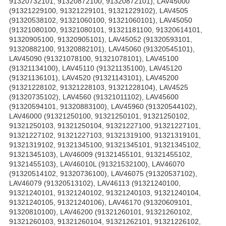
91320732101, 91320872100, 91320872101), LAV45000
(91321229100, 91321229101, 91321229102), LAV4505
(91320538102, 91321060100, 91321060101), LAV45050
(91321080100, 91321080101, 91321181100, 91320614101,
91320905100, 91320905101), LAV45052 (91320593101,
91320882100, 91320882101), LAV45060 (91320545101),
LAV45090 (91321078100, 91321078101), LAV45100
(91321134100), LAV45110 (91321135100), LAV45120
(91321136101), LAV4520 (91321143101), LAV45200
(91321228102, 91321228103, 91321228104), LAV4525
(91320735102), LAV4560 (91321011102), LAV45600
(91320594101, 91320883100), LAV45960 (91320544102),
LAV46000 (91321250100, 91321250101, 91321250102,
91321250103, 91321250104, 91321227100, 91321227101,
91321227102, 91321227103, 91321319100, 91321319101,
91321319102, 91321345100, 91321345101, 91321345102,
91321345103), LAV46009 (91321455101, 91321455102,
91321455103), LAV46010L (91321532100), LAV46070
(91320514102, 91320736100), LAV46075 (91320537102),
LAV46079 (91320513102), LAV46113 (91321240100,
91321240101, 91321240102, 91321240103, 91321240104,
91321240105, 91321240106), LAV46170 (91320609101,
91320810100), LAV46200 (91321260101, 91321260102,
91321260103, 91321260104, 91321262101, 91321226102,