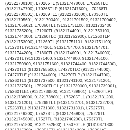
(91321738100), L70265TL (91321747800), L70265TLC
(91321747700), L70265TLP (91321747600), L70268TL
(91321700501), L70269TL1 (91321731000), L70360TL
(91321705601, 91321700401, 91321701502, 91321700402,
91321705602), L70360TL1 (91321731100, 91321732400,
91321735200), L71260TL (91321744001, 91321753100,
91321744000), L71260TLC (91321752900), L71260TLP
(91321753000), L71269TL (91321751101, 91321751100),
L71270TL (91321744201, 91321754700, 91321754701,
91321744200), L71360TL (91321746001, 91321746000),
L74270TL (91310371400, 91321744900, 91321745100,
91321750900, 91321751600, 91321744400, 91321744500),
L74270TL1 (91321755500), L74270TLC (91321744800),
L74270TLE (91321744600), L74270TLP (91321744700),
L75260TL1 (91321737500, 91321741100, 91321731201,
91321737501), L75260TLC1 (91321739000, 91321739001),
L75260TLE1 (91321739800, 91321739801), L75260TLP1
(91321738000, 91321738001), L75265TL1 (91321731200,
91321731201), L75268TL1 (91321732701, 91321732700),
L75269TL1 (91321731300, 91321731301), L75275TL
(91321746300), L75278TL (91321745900), L75279TL
(91321745800), L7527TL (91321746200), L75370TL
(91321751800, 91321752500), L75370TLE (91310371800,
91321745200), L76254ETL (91321734300), L76264ATL