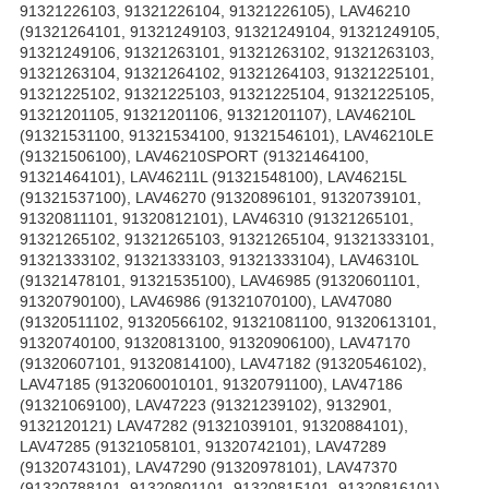
91321226103, 91321226104, 91321226105), LAV46210
(91321264101, 91321249103, 91321249104, 91321249105,
91321249106, 91321263101, 91321263102, 91321263103,
91321263104, 91321264102, 91321264103, 91321225101,
91321225102, 91321225103, 91321225104, 91321225105,
91321201105, 91321201106, 91321201107), LAV46210L
(91321531100, 91321534100, 91321546101), LAV46210LE
(91321506100), LAV46210SPORT (91321464100,
91321464101), LAV46211L (91321548100), LAV46215L
(91321537100), LAV46270 (91320896101, 91320739101,
91320811101, 91320812101), LAV46310 (91321265101,
91321265102, 91321265103, 91321265104, 91321333101,
91321333102, 91321333103, 91321333104), LAV46310L
(91321478101, 91321535100), LAV46985 (91320601101,
91320790100), LAV46986 (91321070100), LAV47080
(91320511102, 91320566102, 91321081100, 91320613101,
91320740100, 91320813100, 91320906100), LAV47170
(91320607101, 91320814100), LAV47182 (91320546102),
LAV47185 (9132060010101, 91320791100), LAV47186
(91321069100), LAV47223 (91321239102), 9132901,
9132120121) LAV47282 (91321039101, 91320884101),
LAV47285 (91321058101, 91320742101), LAV47289
(91320743101), LAV47290 (91320978101), LAV47370
(91320788101, 91320801101, 91320815101, 91320816101),