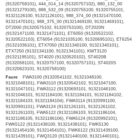
(91320758101), 444_014_14 (91320757102), 880_132_00
(91321279100), 888_532_09 (91320755100, 91320755101,
91321126100, 91321126101), 988_374_00 (91321470100,
91321470101), 988_375_00 (91321469100, 91321469101),
DT2000 (91320575102, 91320753100), DT2020N
(91321471100, 91321471101), ET6050 (91320522102,
91320522103), ET6054 (91321035100, 91320695101), ET6254
(91321036101), ETX7050 (91321340100, 91321340101),
ETX7250 (91321341100, 91321341101), KWT3120
(91321195101), ST4020 (91320520102), ST4020B
(91320581101, 91320757100, 91320757101), ST4020S
(91320623101, 91320758100)
Faure
FWA3100 (91320541102, 91321048100,
91321048101), FWA3110 (91320542102, 91321047100,
91321047101), FWA3112 (91320693101, 91321046100,
91321046101, 91321184100, 91321184101, 91321184102,
91321184103, 91321184104), FWA3114 (91320991100,
91320991101), FWA3124 (91321261101, 91321261102,
91321261103), FWA5122 (91321186103, 91321186104,
91321186105, 91321186106), FWA5124 (91320992101),
FWK5122 (91321438100, 91321438101), FWK5130
(91321454100, 91321454101), FWK6122 (91321439100,
91321439101), FWQ3120 (91321440100, 91321440101),