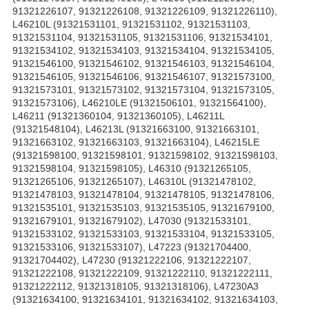
91321226107, 91321226108, 91321226109, 91321226110),
L46210L (91321531101, 91321531102, 91321531103,
91321531104, 91321531105, 91321531106, 91321534101,
91321534102, 91321534103, 91321534104, 91321534105,
91321546100, 91321546102, 91321546103, 91321546104,
91321546105, 91321546106, 91321546107, 91321573100,
91321573101, 91321573102, 91321573104, 91321573105,
91321573106), L46210LE (91321506101, 91321564100),
L46211 (91321360104, 91321360105), L46211L
(91321548104), L46213L (91321663100, 91321663101,
91321663102, 91321663103, 91321663104), L46215LE
(91321598100, 91321598101, 91321598102, 91321598103,
91321598104, 91321598105), L46310 (91321265105,
91321265106, 91321265107), L46310L (91321478102,
91321478103, 91321478104, 91321478105, 91321478106,
91321535101, 91321535103, 91321535105, 91321679100,
91321679101, 91321679102), L47030 (91321533101,
91321533102, 91321533103, 91321533104, 91321533105,
91321533106, 91321533107), L47223 (91321704400,
91321704402), L47230 (91321222106, 91321222107,
91321222108, 91321222109, 91321222110, 91321222111,
91321222112, 91321318105, 91321318106), L47230A3
(91321634100, 91321634101, 91321634102, 91321634103,