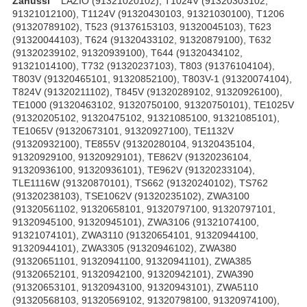
Zanussi
LAZIO (91321020102), T1024V (91320303102,
91321012100), T1124V (91320430103, 91321030100), T1206
(91320789102), T523 (91376153103, 91320045103), T623
(91320044103), T624 (91320433102, 91320879100), T632
(91320239102, 91320939100), T644 (91320434102,
91321014100), T732 (91320237103), T803 (91376104104),
T803V (91320465101, 91320852100), T803V-1 (91320074104),
T824V (91320211102), T845V (91320289102, 91320926100),
TE1000 (91320463102, 91320750100, 91320750101), TE1025V
(91320205102, 91320475102, 91321085100, 91321085101),
TE1065V (91320673101, 91320927100), TE1132V
(91320932100), TE855V (91320280104, 91320435104,
91320929100, 91320929101), TE862V (91320236104,
91320936100, 91320936101), TE962V (91320233104),
TLE1116W (91320870101), TS662 (91320240102), TS762
(91320238103), TSE1062V (91320235102), ZWA3100
(91320561102, 91320658101, 91320797100, 91320797101,
91320945100, 91320945101), ZWA3106 (91321074100,
91321074101), ZWA3110 (91320654101, 91320944100,
91320944101), ZWA3305 (91320946102), ZWA380
(91320651101, 91320941100, 91320941101), ZWA385
(91320652101, 91320942100, 91320942101), ZWA390
(91320653101, 91320943100, 91320943101), ZWA5110
(91320568103, 91320569102, 91320798100, 91320974100),