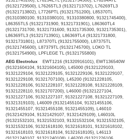
(91321729500), L76265TL3 (91321713702), L76269TL3
(91321713802), L7726PTL (91321751200), L85370TL
(91310380100, 91310380101, 91310380800, 91321745400),
L86355TL5 (91321731900, 91321731901), L86360TL4
(91321731700, 91321731600, 91321735300, 91321735301),
L86369TL3 (91321713901), L86369TL4 (91321731800,
91321731801), L87370TL (91321755000), L87375TL
(91321745600), L87379TL (91321745700), LOKO TL
(91321754900), LPFLEGE TL (91321755800)
AEG Electrolux
EWT1216 (91320916101), EWT136540W
(91321604104, 91321604105), L45000 (91321229103,
91321229104, 91321229105, 91321229106, 91321229107,
91321229108, 91321707100), L45200 (91321228105,
91321228106, 91321228107, 91321228108, 91321228109,
91321228110, 91321707200), L46000 (91321227104,
91321227106, 91321227107, 91321227108, 91321227109,
91321319103), L46009 (91321455104, 91321455106,
91321455107, 91321455108, 91321455109), L46010
(91321429104, 91321429107, 91321429109), L46010L
(91321532101, 91321532103, 91321532104, 91321532105,
91321532106, 91321618100, 91321618101, 91321618102,
91321618103, 91321618104, 91321618105), L46113
(91321240107, 91321240108), L46200 (91321226106,