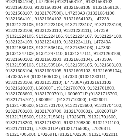
91321634104), L47230H (91321568101, 91321568102,
91321568103, 91321568104, 91321568105, 91321568106,
91321568107, 91321707500), L47233A3 (91321664100,
91321664101, 91321664102, 91321664103), L47238
(91321223105, 91321223106, 91321223107, 91321223108,
91321223109, 91321223110, 91321223111), L47239
(91321224105, 91321224106, 91321224107, 91321224108,
91321224109, 91321224110, 91321224111), L47243A
(91321536103, 91321536104, 91321536106), L47330
(91321247109, 91321247110, 91321247111, 91321268108,
91321660102, 91321660103, 91321660104), L47330A
(91321595103, 91321595104, 91321595105, 91321603103,
91321603104, 91321603105, 91321605103, 91321605104),
L47330A ES (91321605102), L47333 (91321233111,
91321233109, 91321233110), L47338A (91321610102,
91321610103), L60060TL (91321700700, 91321701800,
91321708600, 91321700701), L60060TLP (91321715700,
91321715701), L60069TL (91321710000), L60260TL
(91321700600, 91321701700, 91321703600, 91321704100,
91321708100, 91321708700, 91321700601), L60260TLP
(91321715600, 91321715601), L70260TL (91321701600,
91321718200, 91321718201, 91321708800, 91321711100,
91321711101), L70260TLP (91321715500), L70268TL
(91321700500), L70269TL (91321702200, 91321702201),