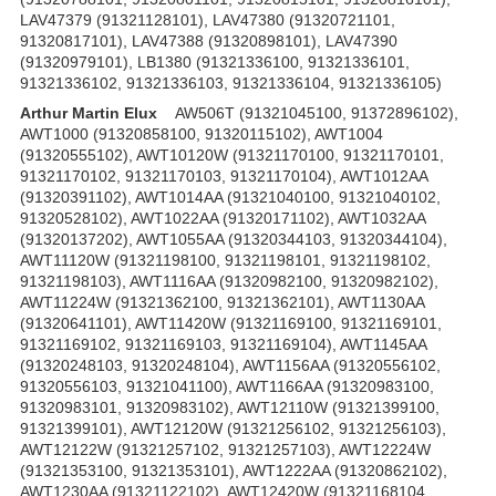
LAV47379 (91321128101), LAV47380 (91320721101,
91320817101), LAV47388 (91320898101), LAV47390
(91320979101), LB1380 (91321336100, 91321336101,
91321336102, 91321336103, 91321336104, 91321336105)
Arthur Martin Elux
AW506T (91321045100, 91372896102),
AWT1000 (91320858100, 91320115102), AWT1004
(91320555102), AWT10120W (91321170100, 91321170101,
91321170102, 91321170103, 91321170104), AWT1012AA
(91320391102), AWT1014AA (91321040100, 91321040102,
91320528102), AWT1022AA (91320171102), AWT1032AA
(91320137202), AWT1055AA (91320344103, 91320344104),
AWT11120W (91321198100, 91321198101, 91321198102,
91321198103), AWT1116AA (91320982100, 91320982102),
AWT11224W (91321362100, 91321362101), AWT1130AA
(91320641101), AWT11420W (91321169100, 91321169101,
91321169102, 91321169103, 91321169104), AWT1145AA
(91320248103, 91320248104), AWT1156AA (91320556102,
91320556103, 91321041100), AWT1166AA (91320983100,
91320983101, 91320983102), AWT12110W (91321399100,
91321399101), AWT12120W (91321256102, 91321256103),
AWT12122W (91321257102, 91321257103), AWT12224W
(91321353100, 91321353101), AWT1222AA (91320862102),
AWT1230AA (91321122102), AWT12420W (91321168104,