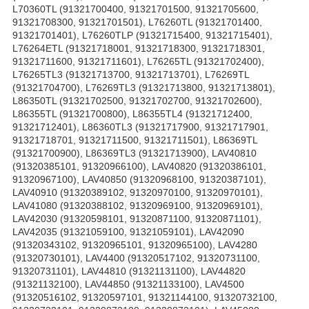
L70360TL (91321700400, 91321701500, 91321705600,
91321708300, 91321701501), L76260TL (91321701400,
91321701401), L76260TLP (91321715400, 91321715401),
L76264ETL (91321718001, 91321718300, 91321718301,
91321711600, 91321711601), L76265TL (91321702400),
L76265TL3 (91321713700, 91321713701), L76269TL
(91321704700), L76269TL3 (91321713800, 91321713801),
L86350TL (91321702500, 91321702700, 91321702600),
L86355TL (91321700800), L86355TL4 (91321712400,
91321712401), L86360TL3 (91321717900, 91321717901,
91321718701, 91321711500, 91321711501), L86369TL
(91321700900), L86369TL3 (91321713900), LAV40810
(91320385101, 91320966100), LAV40820 (91320386101,
91320967100), LAV40850 (91320968100, 91320387101),
LAV40910 (91320389102, 91320970100, 91320970101),
LAV41080 (91320388102, 91320969100, 91320969101),
LAV42030 (91320598101, 91320871100, 91320871101),
LAV42035 (91321059100, 91321059101), LAV42090
(91320343102, 91320965101, 91320965100), LAV4280
(91320730101), LAV4400 (91320517102, 91320731100,
91320731101), LAV44810 (91321131100), LAV44820
(91321132100), LAV44850 (91321133100), LAV4500
(91320516102, 91320597101, 91321144100, 91320732100,