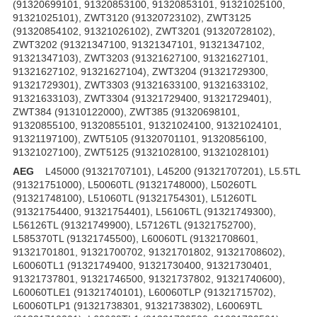
(91320699101, 91320853100, 91320853101, 91321025100,
91321025101), ZWT3120 (91320723102), ZWT3125
(91320854102, 91321026102), ZWT3201 (91320728102),
ZWT3202 (91321347100, 91321347101, 91321347102,
91321347103), ZWT3203 (91321627100, 91321627101,
91321627102, 91321627104), ZWT3204 (91321729300,
91321729301), ZWT3303 (91321633100, 91321633102,
91321633103), ZWT3304 (91321729400, 91321729401),
ZWT384 (91310122000), ZWT385 (91320698101,
91320855100, 91320855101, 91321024100, 91321024101,
91321197100), ZWT5105 (91320701101, 91320856100,
91321027100), ZWT5125 (91321028100, 91321028101)
AEG
L45000 (91321707101), L45200 (91321707201), L5.5TL
(91321751000), L50060TL (91321748000), L50260TL
(91321748100), L51060TL (91321754301), L51260TL
(91321754400, 91321754401), L56106TL (91321749300),
L56126TL (91321749900), L57126TL (91321752700),
L585370TL (91321745500), L60060TL (91321708601,
91321701801, 91321700702, 91321701802, 91321708602),
L60060TL1 (91321749400, 91321730400, 91321730401,
91321737801, 91321746500, 91321737802, 91321740600),
L60060TLE1 (91321740101), L60060TLP (91321715702),
L60060TLP1 (91321738301, 91321738302), L60069TL