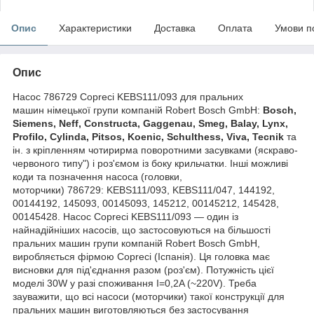
Опис
Характеристики
Доставка
Оплата
Умови п
Опис
Насос 786729 Copreci KEBS111/093 для пральних
машин німецької групи компаній Robert Bosch GmbH:
Bosch,
Siemens, Neff, Constructa, Gaggenau, Smeg, Balay, Lynx,
Profilo, Cylinda, Pitsos, Koenic, Schulthess, Viva, Tecnik
та
ін. з кріпленням чотирирма поворотними засувками (яскраво-
червоного типу") і роз'ємом із боку крильчатки. Інші можливі
коди та позначення насоса (головки,
моторчики) 786729: KEBS111/093, KEBS111/047, 144192,
00144192, 145093, 00145093, 145212, 00145212, 145428,
00145428. Насос Copreci KEBS111/093 — один із
найнадійніших насосів, що застосовуються на більшості
пральних машин групи компаній Robert Bosch GmbH,
виробляється фірмою Copreci (Іспанія). Ця головка має
висновки для під'єднання разом (роз'єм). Потужність цієї
моделі 30W у разі споживання I=0,2A (~220V). Треба
зауважити, що всі насоси (моторчики) такої конструкції для
пральних машин виготовляються без застосування