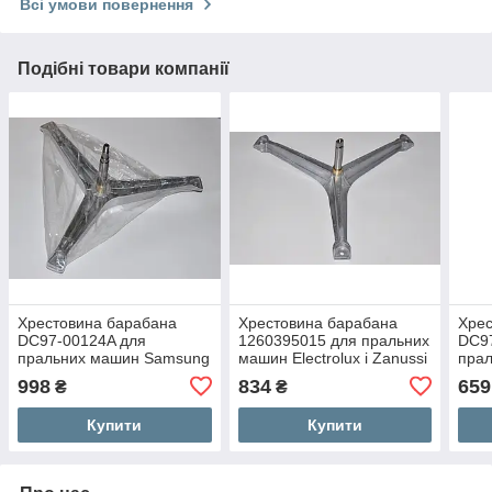
Всі умови повернення
Подібні товари компанії
Хрестовина барабана
Хрестовина барабана
Хрес
DC97-00124A для
1260395015 для пральних
DC9
пральних машин Samsung
машин Electrolux і Zanussi
пра
Dia
998
834
659
₴
₴
Купити
Купити