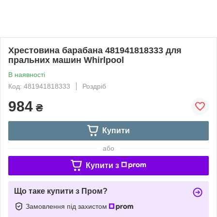
Хрестовина барабана 481941818333 для
пральних машин Whirlpool
В наявності
Код: 481941818333
Роздріб
984
₴
Купити
або
Купити з
Що таке купити з Пром?
Замовлення під захистом