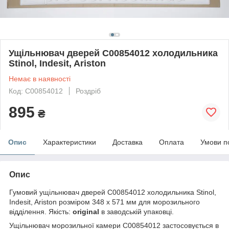
Ущільнювач дверей C00854012 холодильника
Stinol, Indesit, Ariston
Немає в наявності
Код: C00854012
Роздріб
895
₴
Опис
Характеристики
Доставка
Оплата
Умови п
Опис
Гумовий ущільнювач дверей C00854012 холодильника Stinol,
Indesit, Ariston розміром 348 x 571 мм для морозильного
відділення. Якість:
original
в заводській упаковці.
Ущільнювач морозильної камери C00854012 застосовується в