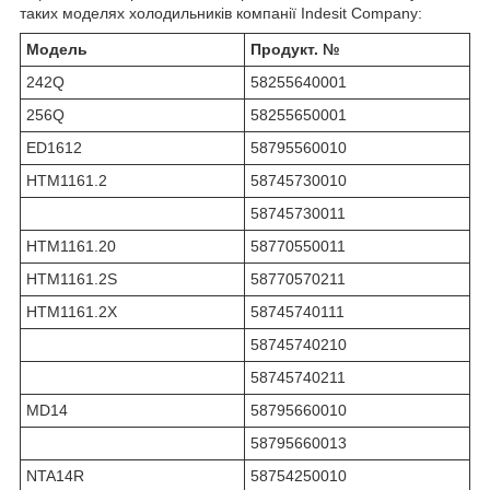
таких моделях холодильників компанії Indesit Company:
Модель
Продукт. №
242Q
58255640001
256Q
58255650001
ED1612
58795560010
HTM1161.2
58745730010
58745730011
HTM1161.20
58770550011
HTM1161.2S
58770570211
HTM1161.2X
58745740111
58745740210
58745740211
MD14
58795660010
58795660013
NTA14R
58754250010