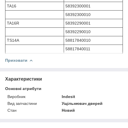
TA16
58392300001
58392300010
TA16R
58392290001
58392290010
TS14A
58817840010
58817840011
Приховати
Характеристики
Основні атрибути
Виробник
Indesit
Вид запчастини
Ущільнювач дверей
Стан
Новий