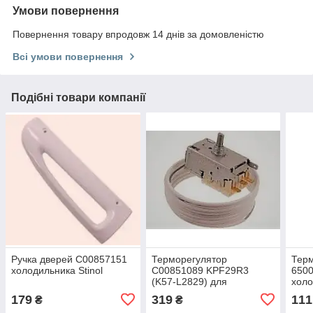
Умови повернення
Повернення товару впродовж 14 днів за домовленістю
Всі умови повернення
Подібні товари компанії
Ручка дверей C00857151
Терморегулятор
Тер
холодильника Stinol
C00851089 KPF29R3
650
(K57-L2829) для
холо
морозильних камер
Hotp
179
319
111
₴
₴
Indesit, Stinol