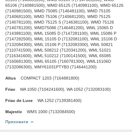
65106 (7140881500), WMD 65125 (7140981100), WMD 65126
(7140981500), WMD 75085 (7146481100), WMD 75105
(7140681100), WMD 75106 (7140681200), WMD 75125
(7140781100), WMD 75125 S (7146381100), WMD 75126
(7140781200), WMD75086 (7146481200), WML 15065 D
(7143881100), WML 15085 D (7147281100), WML 15086 P
(7147282500), WML 15105 D (7132081100), WML 15106 D
(7132084300), WML 15106 P (7132083300), WML 50821
(7110741500), WML 508212 (7120341200), WML 51021
(7116341600), WML 510212 (7100141500), WML 65085
(7160681300), WML 65105 (7160781300), WML15106D
(7132086300), WMY61031PTYB3 (7146441200)
Altus
COMPACT 1203 (7164881800)
Friac
WA 1050 (7104241600), WA 1052 (7132083100)
Friac de Luxe
WA 1252 (7139381400)
Majestic
WMS 1000 (7132084500)
Приховати