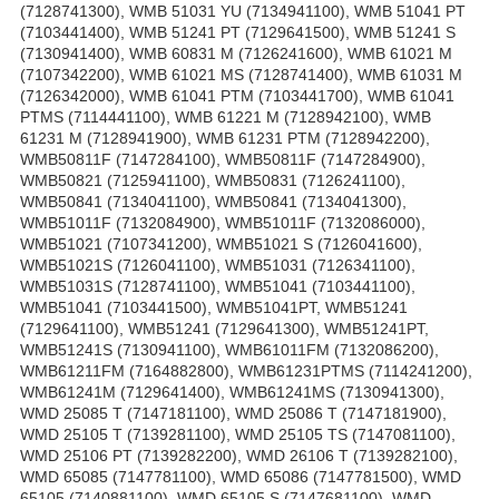
(7128741300), WMB 51031 YU (7134941100), WMB 51041 PT
(7103441400), WMB 51241 PT (7129641500), WMB 51241 S
(7130941400), WMB 60831 M (7126241600), WMB 61021 M
(7107342200), WMB 61021 MS (7128741400), WMB 61031 M
(7126342000), WMB 61041 PTM (7103441700), WMB 61041
PTMS (7114441100), WMB 61221 M (7128942100), WMB
61231 M (7128941900), WMB 61231 PTM (7128942200),
WMB50811F (7147284100), WMB50811F (7147284900),
WMB50821 (7125941100), WMB50831 (7126241100),
WMB50841 (7134041100), WMB50841 (7134041300),
WMB51011F (7132084900), WMB51011F (7132086000),
WMB51021 (7107341200), WMB51021 S (7126041600),
WMB51021S (7126041100), WMB51031 (7126341100),
WMB51031S (7128741100), WMB51041 (7103441100),
WMB51041 (7103441500), WMB51041PT, WMB51241
(7129641100), WMB51241 (7129641300), WMB51241PT,
WMB51241S (7130941100), WMB61011FM (7132086200),
WMB61211FM (7164882800), WMB61231PTMS (7114241200),
WMB61241M (7129641400), WMB61241MS (7130941300),
WMD 25085 T (7147181100), WMD 25086 T (7147181900),
WMD 25105 T (7139281100), WMD 25105 TS (7147081100),
WMD 25106 PT (7139282200), WMD 26106 T (7139282100),
WMD 65085 (7147781100), WMD 65086 (7147781500), WMD
65105 (7140881100), WMD 65105 S (7147681100), WMD