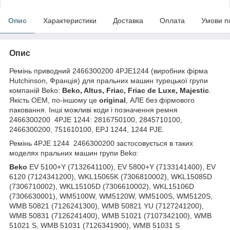
Опис
Характеристики
Доставка
Оплата
Умови п
Опис
Ремінь приводний 2466300200 4PJE1244 (виробник фірма
Hutchinson, Франція) для пральних машин турецької групи
компаній Beko:
Beko, Altus, Friac, Friac de Luxe, Majestic
.
Якість OEM, по-іншому це
original
, АЛЕ без фірмового
паковання. Інші можливі коди і позначення ремня
2466300200 4PJE 1244:
2816750100,
2845710100,
2466300200, 751610100, EPJ 1244, 1244 PJE.
Ремінь 4PJE 1244 2466300200 застосовується в таких
моделях пральних машин групи Beko:
Beko
EV 5100+Y (7132641100), EV 5800+Y (7133141400), EV
6120 (7124341200), WKL15065K (7306810002), WKL15085D
(7306710002), WKL15105D (7306610002), WKL15106D
(7306630001),
WM5100W, WM5120W, WM5100S, WM5120S,
WMB 50821 (7126241300), WMB 50821 YU (7127241200),
WMB 50831 (7126241400), WMB 51021 (7107342100), WMB
51021 S, WMB 51031 (7126341900), WMB 51031 S