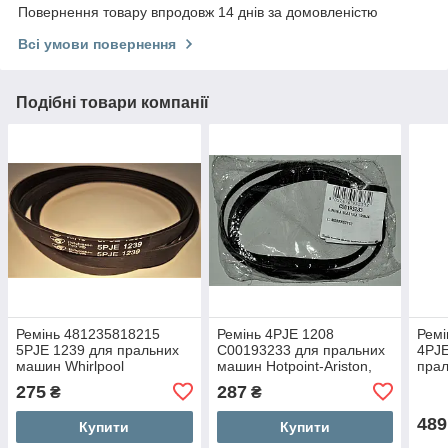
Повернення товару впродовж 14 днів за домовленістю
Всі умови повернення
Подібні товари компанії
Ремінь 481235818215
Ремінь 4PJE 1208
Ремі
5PJE 1239 для пральних
C00193233 для пральних
4PJE
машин Whirlpool
машин Hotpoint-Ariston,
пра
Indesit
275
287
₴
₴
489
Купити
Купити