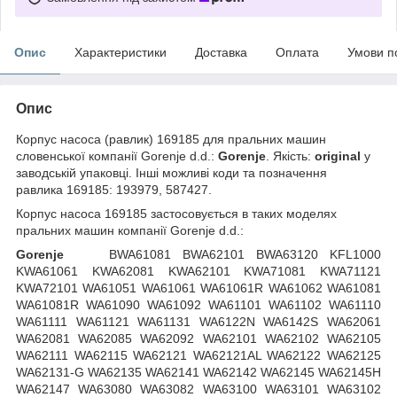
Опис
Характеристики
Доставка
Оплата
Умови п
Опис
Корпус насоса (равлик) 169185 для пральних машин
словенської компанії Gorenje d.d.:
Gorenje
. Якість:
original
у
заводській упаковці. Інші можливі коди та позначення
равлика 169185: 193979, 587427.
Корпус насоса 169185 застосовується в таких моделях
пральних машин компанії Gorenje d.d.:
Gorenje
BWA61081 BWA62101 BWA63120 KFL1000
KWA61061 KWA62081 KWA62101 KWA71081 KWA71121
KWA72101 WA61051 WA61061 WA61061R WA61062 WA61081
WA61081R WA61090 WA61092 WA61101 WA61102 WA61110
WA61111 WA61121 WA61131 WA6122N WA6142S WA62061
WA62081 WA62085 WA62092 WA62101 WA62102 WA62105
WA62111 WA62115 WA62121 WA62121AL WA62122 WA62125
WA62131-G WA62135 WA62141 WA62142 WA62145 WA62145H
WA62147 WA63080 WA63082 WA63100 WA63101 WA63102