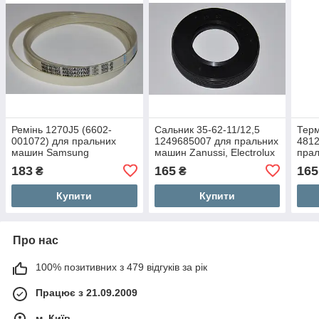
Ремінь 1270J5 (6602-
Сальник 35-62-11/12,5
Терм
001072) для пральних
1249685007 для пральних
481
машин Samsung
машин Zanussi, Electrolux
пра
Whir
183
165
165
₴
₴
Купити
Купити
Про нас
100% позитивних з 479 відгуків за рік
Працює з 21.09.2009
м. Київ