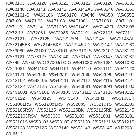
WA63103 WA63120 WA63121 WA63122 WA63126 WA63131
WA63140 WA63141 WA63142 WA63142AL WA63146 WA63160
WA63161-G WA63166 WA63170 WA640 WA650 WA655E
WA7.60 WA71.06 WA71.08 WA71061 WA71081 WA71101
WA71121 WA71141 WA7120S WA7140SL WA7142SL WA72.08
WA72.12 WA72081 WA72085 WA72101 WA72105 WA72111
WA72121 WA72125 WA72125AL WA72145 WA72145AL
WA72145BK WA72145BKS WA72145RD WA72147 WA72160
WA73080 WA73100 WA73101 WA73102S WA73107 WA73120
WA73121 WA73127 WA73140 WA73141 WA73147 WA73167
WA740 WA750 WD12700J(LCD) WS41080 WS41081 WS41090
WS41091 WS41100 WS41101 WS41110 WS41111 WS41120
WS41121 WS42080 WS42081 WS42085 WS42090 WS42101
WS42102 WS42105 WS42111 WS42112 WS42115 WS42121
WS42122 WS42125 WS43080 WS43081 WS43091 WS43100
WS431001 WS43101 WS43103 WS43111 WS43120 WS43121
WS43122 WS43123 WS43140 WS43141 WS51081R
WS51081RS WS51Z081RS WS52085 WS52101S WS52105
WS52105RSV WS52125 WS52125BK WS52125RD WS52145
WS52Z105RSV WS53080 WS53100 WS531001 WS53101
WS53101S WS53103 WS53105 WS53120 WS53121 WS53121S
WS53123 WS53125 WS53140 WS53143 WS53145 WU62081
WU6312