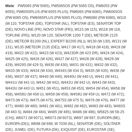
Miele
PW5065 (PW 5065), PW5065OS (PW 5065 OS), PW6055 (PW
6055), PW6055PLUS (PW 6055 PLUS), PW6065 (PW 6065), PW6065OS
(PW 6065 OS), PW6065PLUS (PW 6065 PLUS), PW6080 (PW 6080), W110
(W 110, TOPSTAR (DE), TOPSTAR (NL), TOPSTAR (ES), SENATOR TOP
(DE), NOVO LINE (FR), NOVO STAR (FR)), W115 (W 115), W118 (W 118,
TOPLINE (FR)), W120 (W 120, SENATOR 1200 T (DE), METEOR 2125
(DE), METEOR B1200 (NL), EXPERT B2200 (NL)), W130 (W 130), W131 (W
131), W135 (METEOR 2135 (DE)), W417 (W 417), W418 (W 418), W419 (W
419), W422 (W 422), W423 (W 423), W423DR (W 423 DR), W424 (W 424),
W425 (W 425), W426 (W 426), W427 (W 427), W428 (W 428), W429 (W
429), W429S (W 429 S), W430 (W 430), W431 (W 431), W432 (W 432),
W433 (W 433), W434 (W 434), W434S (W 434 S), W435 (W 435), W436 (W
436), W437 (W 437), W440 (W 440), W440U (W 440 U), W441 (W 441),
W441U (W 441 U), W442 (W 442), W442U (W 442 U), W443 (W 443),
W443U (W 443 U), W451 (W 451), W453 (W 453), W454 (W 454), W458 (W
458), W458U (W 458 U), W459 (W 459), W459U (W 459 U), W472 (W 472),
W473 (W 473), W475 (W 475), W475S (W 475 S), W476 (W 476), W477 (W
477), W480 (W 480), W481 (W 481), W482 (W 482), W483 (W 483), W483S
(W 483 S), W484 (W 484), W485 (W 485), W486 (W 486), W5825 (W 58-25
(CH)), W6071 (W 6071), W6073 (W 6073), W697 (W 697, EUROPA (BE),
EUROPA (DE)), W698 (W 698, W 7039 (NL), SENATOR (DE), SOLITAER
(DE), JUWEL (DE), FUTURA (DK), EXQUISIT (DE), EUROSTAR (SE),