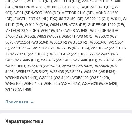
(DE), W 903, WEC 9010 (NL), WEC 9013 (NL)), W907 (SUPERIOR 1400
(DE), NOVO PRIMA (DE), MONDIA 1207 (DE), EXQUISIT 1470 (DE), W
907), W911 (SENATOR 1600 (DE), METEOR 2110 (DE), MONDIA 1220
(DE), EXCELLENT 92 (NL), EXQUISIT 2150 (DE), W 900-11 (CH), W 911, W
911 D (DE), W 911 M (DE)), W934 (SENATOR (DE), SUPERIOR 1600 (DE),
METEOR 2340 (DE)), W947 (W 947), W948 (W 948), W952 (SENATOR
1400 (DE), W 952), W953 (W 953), WS5071 (WS 5071), WS5073 (WS
5073), WS5104 (WS 5104), WS5104-2 (WS 5104-2), WS5104C (WS 5104
C), WS5104C-2 (WS 5104 C-2), WS5105 (WS 5105), WS5105-2 (WS 5105-
2), WS5105C (WS 5105 C), WS5105C-2 (WS 5105 C-2), WS5405 (WS
5405, WS 5405 (NL)), WS5406 (WS 5406, WS 5406 (NL)), WS5406C (WS
5406 C (NL)), WS5408 (WS 5408), WS5425 (WS 5425), WS5426 (WS
5426), WS5427 (WS 5427), WS5435 (WS 5435), WS5436 (WS 5436),
WS5445 (WS 5445), WS5446 (WS 5446), WSE5405 (WSE 5405),
WSE5406 (WSE 5406), WSE5425 (WSE 5425), WSE5426 (WSE 5426),
WT489 (WT 489)
Приховати
Характеристики