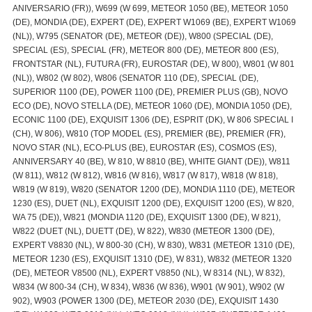
ANIVERSARIO (FR)), W699 (W 699, METEOR 1050 (BE), METEOR 1050
(DE), MONDIA (DE), EXPERT (DE), EXPERT W1069 (BE), EXPERT W1069
(NL)), W795 (SENATOR (DE), METEOR (DE)), W800 (SPECIAL (DE),
SPECIAL (ES), SPECIAL (FR), METEOR 800 (DE), METEOR 800 (ES),
FRONTSTAR (NL), FUTURA (FR), EUROSTAR (DE), W 800), W801 (W 801
(NL)), W802 (W 802), W806 (SENATOR 110 (DE), SPECIAL (DE),
SUPERIOR 1100 (DE), POWER 1100 (DE), PREMIER PLUS (GB), NOVO
ECO (DE), NOVO STELLA (DE), METEOR 1060 (DE), MONDIA 1050 (DE),
ECONIC 1100 (DE), EXQUISIT 1306 (DE), ESPRIT (DK), W 806 SPECIAL I
(CH), W 806), W810 (TOP MODEL (ES), PREMIER (BE), PREMIER (FR),
NOVO STAR (NL), ECO-PLUS (BE), EUROSTAR (ES), COSMOS (ES),
ANNIVERSARY 40 (BE), W 810, W 8810 (BE), WHITE GIANT (DE)), W811
(W 811), W812 (W 812), W816 (W 816), W817 (W 817), W818 (W 818),
W819 (W 819), W820 (SENATOR 1200 (DE), MONDIA 1110 (DE), METEOR
1230 (ES), DUET (NL), EXQUISIT 1200 (DE), EXQUISIT 1200 (ES), W 820,
WA 75 (DE)), W821 (MONDIA 1120 (DE), EXQUISIT 1300 (DE), W 821),
W822 (DUET (NL), DUETT (DE), W 822), W830 (METEOR 1300 (DE),
EXPERT V8830 (NL), W 800-30 (CH), W 830), W831 (METEOR 1310 (DE),
METEOR 1230 (ES), EXQUISIT 1310 (DE), W 831), W832 (METEOR 1320
(DE), METEOR V8500 (NL), EXPERT V8850 (NL), W 8314 (NL), W 832),
W834 (W 800-34 (CH), W 834), W836 (W 836), W901 (W 901), W902 (W
902), W903 (POWER 1300 (DE), METEOR 2030 (DE), EXQUISIT 1430