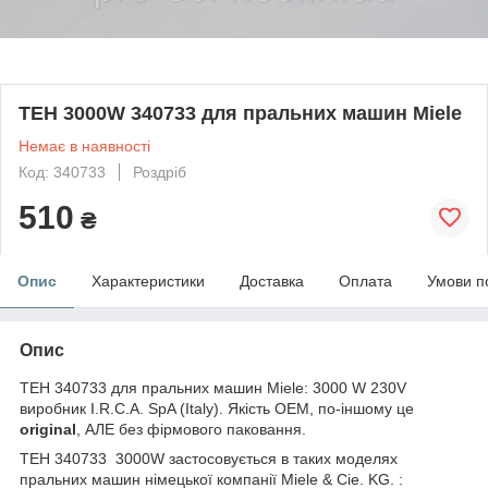
ТЕН 3000W 340733 для пральних машин Miele
Немає в наявності
Код: 340733
Роздріб
510
₴
Опис
Характеристики
Доставка
Оплата
Умови п
Опис
ТЕН 340733 для пральних машин Miele: 3000 W 230V
виробник I.R.C.A. SpA (Italy). Якість OEM, по-іншому це
original
, АЛЕ без фірмового паковання.
ТЕН 340733 3000W застосовується в таких моделях
пральних машин німецької компанії Miele & Cie. KG. :