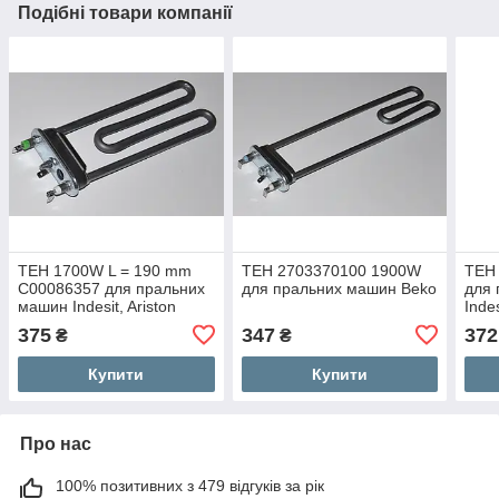
Подібні товари компанії
ТЕН 1700W L = 190 mm
ТЕН 2703370100 1900W
ТЕН
C00086357 для пральних
для пральних машин Beko
для
машин Indesit, Ariston
Inde
375
347
372
₴
₴
Купити
Купити
Про нас
100% позитивних з 479 відгуків за рік