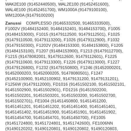
Zanussi
COMPLESSO (91465332500, 91465333500), F1002V (91484152400, 91484152401, 91484153700), F1005 (91484153000), F1015 (91479112500, 91479112501), F1025 (91479110500, 91479113200), F1026 (91479112900), F1032 (91479150300), F1202V (91484153300, 91484153800), F1205 (91484153100), F1207 (91484153900), F1213 (91479112700), F1215 (91478082001, 91479112600, 91479112601), F1225 (91479110600, 91479113300), F1226 (91479113000), F1227 (91479126800), F1232 (91479150800), F1246 (91452000201, 91452000203, 91452000205, 91478080501), F1247 (91452100900, 91452100902, 91479131200, 91479131201), F1256W (91479112000), FD1016 (91451502100, 91451502101, 91451502900, 91451502901), FD1216 (91451502200, 91451502201, 91451503201, 91451503200, 91451502700, 91451502701), FE1004 (91451450800, 91451451200, 91451451201, 91451451202, 91451451400, 91451451401, 91451451402, 91451451900, 91451451901, 91451451902, 91451454700, 91451454701, 91451450700), FE1005 (91451724800, 91451724801, 91451742600), FE1006NN (91490120202, 91490120801, 91490120802, 91490120803, 91490120804), FE1014 (91451502400, 91451502401), FE1024N (91475651101, 91475654800, 91475654801), FE1026N (91475651601, 91475654700, 91475654701, 91475654702), FE1027G (91452200400, 91452200401), FE1204 (91451451000, 91451451300, 91451451301, 91451451302, 91451451500, 91451451501, 91451451502, 91451452300, 91451452301, 91451452302, 91451454800, 91451454801, 91451450900, 91451450901), FE1205 (91451454000, 91451454001, 91451454002, 91451451601, 91451451600, 91451721100, 91451721101, 91451735900, 91451735901), FE1206 (91451771501), FE1214 (91451502500, 91451503500, 91451502501, 91451600000), FE1215 (91451601500), FE825G (91479272300, 91479272800), FE827G (91452200300, 91452200301), FE904NN (91490120001, 91490120600, 91490120601, 91490120602, 91490120603), FE925N (91475651001, 91475654600, 91475654601), FJ1054W (91451282900), FJ1254W (91451281500), FJE1005 (91451273400, 91451273401), FJE1006 (91451278800, 91451272500, 91451272501, 91451278900), FJE1204 (91451277100, 91451277101), FJE1205 (91451277500, 91451277501, 91451631800, 91451631801, 91451638100, 91451638101, 91451638102), FJE1206 (91451272800, 91451279900, 91451272600, 91451272900, 91451279800, 91451279801, 91451280000), FJE904 (91451630300, 91451638000, 91451638001, 91451638002), FJS1025W (91451271900, 91451271901), FJS1094 (91479800000), FJS1094 (P) (91479800000), FJS1225W (91451272000, 91451280100, 91451280101), FJS1296 (91479800100), FJS1296 (P) (91479800100), FL1001 (91451273500, 91451273501), FL1008 (91479125500, 91479150600), FL1015 (91479125100), FL1018 (91479124900), FL1090 (91451703200), FL1090ALU (91451703300), FL1108 (91479114400), FL1108ALU (91479124700), FL1201 (91451273600, 91451277200, 91451277201, 91451277202), FL1208 (91479119800), FL1231 (91479124200), FLD1006 (91484100000), FLD1206 (91484100100), FLE1015W (91451450400), FLE1016W (91451453500, 91451453501, 91451453502), FLE1115W (91451450500), FLE1116W (91451453600, 91451453601, 91451453602), FLE1215W (91451450600), FLE1216W (91451453700, 91451453701, 91451453702), FLN1008 (91484151100, 91484151101), FLN1009 (91451450100, 91451450101, 91451450102), FLN1209 (91451271700, 91451271701), FM1003 (91484170500), FM1203 (91484170600), FS1055W (91479110000), FS1155W (91479110100), FS1255S (91479110400), FS1255W (91479110200), FV1035N (91475622301, 91475623600), FV825N (91475620001, 91475623700), FV850N (91475622101, 91475622700, 91475622701), IZ10 (91451304400, 91451303300, 91451303301, 91451303400, 91451304500, 91451305200, 91451305201, 91451306200, 91451306600, 91451306601, 91451308800, 91451312201), IZ1000 (91451302200), IZ10ALU (91451308900), IZ12 (91451300400, 91451301200, 91451301201, 91451301600, 91451302900, 91451302901, 91451303500, 91451304700, 91451304701, 91451304800, 91451304801, 91451306300, 91451306301), RUBINO12 (91479800101, 91479800102), RUBINO1200 (91479800500), UMBRIA (91460320200), W1002 (91460050300, 91460050800, 91460050900, 91460051200, 91460052800, 91460053500), W1003 (91460051300), W1106 (91465331800), W1202 (91463454601), WD1009 (91460300201, 91460300100, 91460300101, 91460300200), WD1010 (91465331500), WD1210 (91465331600), WD1215 (91465331000, 91465331001), WD1245 (91465333000, 91465334100), WDA1055W (91460050100), WDA1255W (91460050200), WDD1022 (91465210000), WJD1257S (91460141300, 91460141301), WJD1257W (91460140600, 91460140601), WJE1200 (91460200900, 91460200901, 91460200902), WJE1207 (91460201001, 91460201002, 91460201000, 91460200800, 91460200801, 91460200802, 91460201300), WJS1265W (91460200500, 91460200501), ZE12 (91451771701), ZIWD220SKD (91460321200), ZKF220 (91465331300), ZKG2100 (91465332700, 91465333900), ZKG2105 (91460400800, 91460400801), ZKG2120 (91465332800, 91465334000), ZKG2125 (91460401600, 91460401601, 91460400900, 91460400901), ZWD12270S (91460400100), ZWD12270W1 (91460402800), ZWD2100 (91484100200, 91484100300), ZWDD110 (91465210100, 91465210200), ZWF1000 (91479141800, 91479141801), ZWF1021 (91452145300, 91452145301), ZWF1076 (91490025900), ZWF1200 (91479135500, 91479131600, 91479132800, 91479132801), ZWF1201 (91452146100, 91452146101), ZWF12070W1 (91490445701), ZWF1210 (91479140700, 91479140701, 91479141300, 91479141301), ZWF1220 (91452115100), ZWF1221 (91490452800, 91490452801, 91452158400), ZWF1226 (91452000800, 91452000801), ZWF12370W (91452163900), ZWF1238 (91452010100, 91452010101, 91452010103), ZWF12380W (91490492100, 91490492101), ZWF14069W (91490446700, 91490446701), ZWF14070W1 (91490445800), ZWF3120 (91478078601), ZWF3122 (91478078701), ZWF3125 (91490541800, 91490541801), ZWF3145 (91490443902), ZWF365 (91428510600, 91428520300, 91428520301, 91428520302), ZWF386 (91428510700, 91428520400, 91428520401, 91428520402), ZWF5125 (91490540900), ZWF8576 (91490026000), ZWG3101 (91420510400, 91420510401, 91420520400, 91420520401, 91420520402, 91420520403), ZWG3102 (91420510600, 91420510601, 91420520500, 91420520501, 91420520502, 91420520503), ZWG3103 (91420520900, 91420520901, 91420520902, 91420520903, 91420510500), ZWG3104 (91420510800, 91420510801, 91420520600, 91420520601, 91420520602, 91420520603), ZWG3105 (91420510100, 91479127400, 91490442900, 91490442901, 91490442902, 91452144500, 91452144501, 91452144600, 91452144601, 91420510101, 91420520300, 91420520301, 91420520302), ZWG3105A (91479127500, 91479127501, 91479136800, 91479136801), ZWG3105S (91452145600, 91452145601), ZWG3106 (91420511100, 91420511101, 91420520700, 91420520701, 91420520702, 91420520703, 91420520800, 91420520801, 91420520802), ZWG3120 (91490449200), ZWG3121 (91421511000, 91421511001, 91421520900, 91421520901, 91421520902, 91421520903), ZWG3122 (91478078801, 91421511100, 91421520800, 91421520801, 91421520802, 91421520803), ZWG3123 (91479128300, 91479128301, 91479135700, 91479135701), ZWG3125 (91421510100, 91479127600, 91490442300, 91490445001, 91490445002, 91452144700, 91452144701, 91421510101, 91421520700, 91421520701, 91421520702), ZWG3125S (91452145200), ZWG3126 (91421511300, 91421521001, 91421521002), ZWG3128 (91421521500), ZWG3129 (91421521400, 91421521401, 91421521402), ZWG3145 (91490445101, 91490445102), ZWG385 (91428510100, 91428520200, 91428520201, 91428520202), ZWG5101 (91490446200, 91490446201), ZWG5105 (91490443200, 91490443201, 91490443202, 91490446500, 91490446501), ZWG5120 (91452144200, 91452144201), ZWG5125 (91490441000, 91490441001, 91490441002, 91490441003, 91490443300, 91490443301, 91490443302, 91490443303, 91490447202), ZWG5136 (91490441101), ZWG5140P (91490606101), ZWG5141 (91490446300, 91490446301), ZWG5145 (91490443502, 91490442101, 91490442102, 91490442103, 91490443401, 91490443402, 91490443403, 91490448100, 91490448101), ZWG6100A (91452156300, 91452156301), ZWG6105 (91452190900, 91490451100, 91490451101, 91490451102), ZWG6121 (91451747000, 91451747001), ZWG6125 (91490453101, 91490452600, 91490452601, 91490453102, 91490453103), ZWG6140PS (91490606401), ZWG6141K (91490802700), ZWG6144 (91490444401), ZWG6144PS (91490606700), ZWG6145 (91490453202, 91490453503, 91490452101, 91490452102, 91490452103, 91490452701, 91490452702, 91490452703, 91490453203), ZWG6148K (91490803000), ZWG77140K (91490822600), ZWGB5140P (91490607200), ZWGB6140K (91490802600), ZWGB7140AS (91490623400), ZWGB7140K (91490823000), ZWGH7105 (91490453900), ZWH5100 (91452241300, 91452241301), ZWH5102 (91452200500), ZWH5105 (91452210700), ZWH5105A (91452210800), ZWH6100 (91452252800, 91452252801), ZWH6100A (91452253000), ZWH6105 (91452252600, 91452252601), ZWH6125 (91490480101, 91490480102), ZWH6140P (91457988100, 91490641701), ZWH6195 (91452263700), ZWH7100C (91452255600), ZWH7122J (91490492500, 91490492501, 91490492502), ZWH7140AP (91490663401), ZWHB7140AC (91490667200), ZWHB7140AS (91490667400), ZWHB7140P (91490667000), ZWN57120L (91490486900), ZWN6100L (91490471200, 91490471201), ZWN6120L (91490471300, 91490471301, 91490471302), ZWN7100L (91490484700, 91490484701, 91490484800, 91490484801, 91490484702, 91490484802), ZWN7120L (91490484600, 91490484601, 91490485000, 91490485001, 91490485100, 91490485101, 91490485200, 91490485201, 91490485800, 91490485801, 91490485900, 91490485901, 91490486000, 91490484602, 91490485002, 91490485202, 91490485802, 91490488500), ZWN77120L (91490486800, 91490486801), ZWNB6120L (91490471500), ZWNB7120L (91490487900), ZWO3104 (91490100501, 91490100502, 91490100503, 91490100504, 91490100505, 91490100506), ZWO384 (91490100401, 91490100402, 91490100403, 91490100404, 91490100405, 91490100406), ZWO5105 (91490200500, 91490200501), ZWO585 (91490200400, 91490200401), ZWO6105 (91490200300, 91490200301), ZWO685 (91490200200, 91490200201), ZWO7105 (91490210200, 91490210201), ZWS1020 (91475623500, 91475623501), ZWS1030 (91475656000, 91475656001, 91475656002), ZWS1040 (91475656500, 91475656501), ZWS290 (91475607101), ZWS3102 (91490180100, 91490180400, 91490180401, 91490180402, 91490180403), ZWS3122 (91490180200, 91490180500, 91490180501, 91490180502, 91490180503), ZWS382 (91490180000, 91490180300, 91490180301, 91490180302, 91490180303), ZWS5107 (9149022