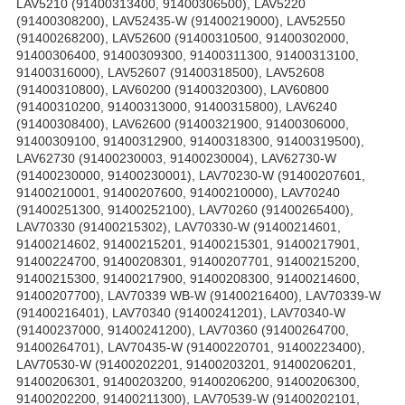
LAV5210 (91400313400, 91400306500), LAV5220
(91400308200), LAV52435-W (91400219000), LAV52550
(91400268200), LAV52600 (91400310500, 91400302000,
91400306400, 91400309300, 91400311300, 91400313100,
91400316000), LAV52607 (91400318500), LAV52608
(91400310800), LAV60200 (91400320300), LAV60800
(91400310200, 91400313000, 91400315800), LAV6240
(91400308400), LAV62600 (91400321900, 91400306000,
91400309100, 91400312900, 91400318300, 91400319500),
LAV62730 (91400230003, 91400230004), LAV62730-W
(91400230000, 91400230001), LAV70230-W (91400207601,
91400210001, 91400207600, 91400210000), LAV70240
(91400251300, 91400252100), LAV70260 (91400265400),
LAV70330 (91400215302), LAV70330-W (91400214601,
91400214602, 91400215201, 91400215301, 91400217901,
91400224700, 91400208301, 91400207701, 91400215200,
91400215300, 91400217900, 91400208300, 91400214600,
91400207700), LAV70339 WB-W (91400216400), LAV70339-W
(91400216401), LAV70340 (91400241201), LAV70340-W
(91400237000, 91400241200), LAV70360 (91400264700,
91400264701), LAV70435-W (91400220701, 91400223400),
LAV70530-W (91400202201, 91400203201, 91400206201,
91400206301, 91400203200, 91400206200, 91400206300,
91400202200, 91400211300), LAV70539-W (91400202101,