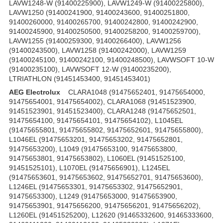
LAVW1248-W (91400225900), LAVW1249-W (91400225800),
LAVW1250 (91400241900, 91400243600, 91400251800,
91400260000, 91400265700, 91400242800, 91400242900,
91400245900, 91400250500, 91400258200, 91400259700),
LAVW1255 (91400259300, 91400266400), LAVW1256
(91400243500), LAVW1258 (91400242000), LAVW1259
(91400245100, 91400242100, 91400248500), LAVWSOFT 10-W
(91400235100), LAVWSOFT 12-W (91400235200),
LTRIATHLON (91451453400, 91451453401)
AEG Electrolux
CLARA1048 (91475652401, 91475654000,
91475654001, 91475654002), CLARA1068 (91451523900,
91451523901, 91451523400), CLARA1248 (91475652501,
91475654100, 91475654101, 91475654102), L1045EL
(91475655801, 91475655802, 91475652601, 91475655800),
L1046EL (91475653201, 91475653202, 91475652801,
91475653200), L1049 (91475653100, 91475653800,
91475653801, 91475653802), L1060EL (91451525100,
91451525101), L1070EL (91475656901), L1245EL
(91475653601, 91475653602, 91475652701, 91475653600),
L1246EL (91475653301, 91475653302, 91475652901,
91475653300), L1249 (91475653000, 91475653900,
91475653901, 91475656200, 91475656201, 91475656202),
L1260EL (91451525200), L12620 (91465332600, 91465333600,