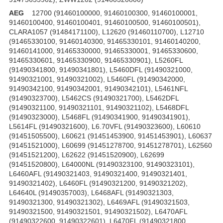
AEG
12700 (91460100000, 91460100300, 91460100001,
91460100400, 91460100401, 91460100500, 91460100501),
CLARA1057 (91484171100), L12620 (91460110700), L12710
(91465330100, 91460140300, 91465330101, 91460140200,
91460141000, 91465330000, 91465330001, 91465330600,
91465330601, 91465330900, 91465330901), L5260FL
(91490341800, 91490341801), L5460DFL (91490321000,
91490321001, 91490321002), L5460FL (91490342000,
91490342100, 91490342001, 91490342101), L5461NFL
(91490323700), L5462CS (91490321700), L5462DFL
(91490321100, 91490321101, 91490321102), L5468DFL
(91490323000), L5468FL (91490341900, 91490341901),
L5614FL (91490321600), L6.70VFL (91490323600), L60610
(91451505500), L60621 (91451453900, 91451453901), L60637
(91451521000), L60699 (91451278700, 91451278701), L62560
(91451521200), L62622 (91451520900), L62699
(91451520800), L64000NL (91490323100, 91490323101),
L6460AFL (91490321403, 91490321400, 91490321401,
91490321402), L6460FL (91490321200, 91490321202),
L64640L (91490357003), L6468AFL (91490321303,
91490321300, 91490321302), L6469AFL (91490321503,
91490321500, 91490321501, 91490321502), L6470AFL
(91490322600, 91490322601), L6470FL (91490321800,