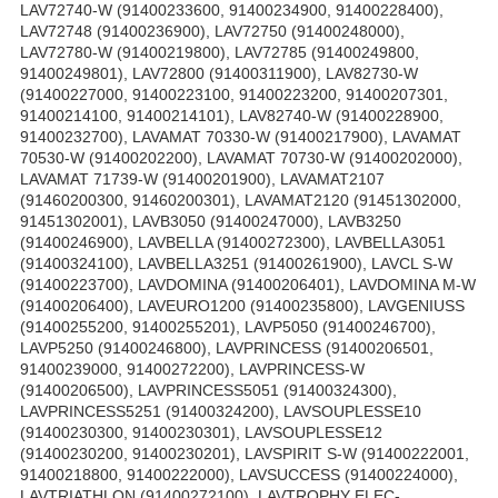
LAV72740-W (91400233600, 91400234900, 91400228400),
LAV72748 (91400236900), LAV72750 (91400248000),
LAV72780-W (91400219800), LAV72785 (91400249800,
91400249801), LAV72800 (91400311900), LAV82730-W
(91400227000, 91400223100, 91400223200, 91400207301,
91400214100, 91400214101), LAV82740-W (91400228900,
91400232700), LAVAMAT 70330-W (91400217900), LAVAMAT
70530-W (91400202200), LAVAMAT 70730-W (91400202000),
LAVAMAT 71739-W (91400201900), LAVAMAT2107
(91460200300, 91460200301), LAVAMAT2120 (91451302000,
91451302001), LAVB3050 (91400247000), LAVB3250
(91400246900), LAVBELLA (91400272300), LAVBELLA3051
(91400324100), LAVBELLA3251 (91400261900), LAVCL S-W
(91400223700), LAVDOMINA (91400206401), LAVDOMINA M-W
(91400206400), LAVEURO1200 (91400235800), LAVGENIUSS
(91400255200, 91400255201), LAVP5050 (91400246700),
LAVP5250 (91400246800), LAVPRINCESS (91400206501,
91400239000, 91400272200), LAVPRINCESS-W
(91400206500), LAVPRINCESS5051 (91400324300),
LAVPRINCESS5251 (91400324200), LAVSOUPLESSE10
(91400230300, 91400230301), LAVSOUPLESSE12
(91400230200, 91400230201), LAVSPIRIT S-W (91400222001,
91400218800, 91400222000), LAVSUCCESS (91400224000),
LAVTRIATHLON (91400272100), LAVTROPHY ELEC-