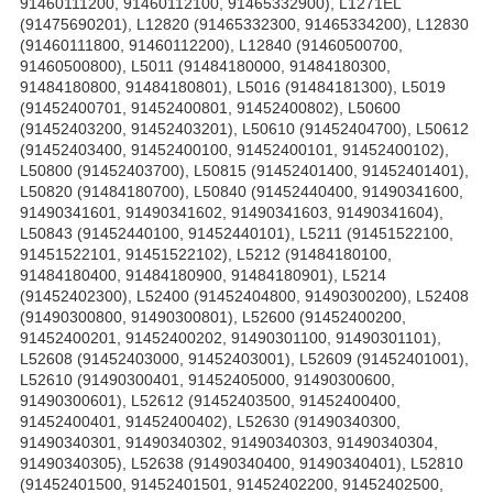
91460111200, 91460112100, 91465332900), L1271EL
(91475690201), L12820 (91465332300, 91465334200), L12830
(91460111800, 91460112200), L12840 (91460500700,
91460500800), L5011 (91484180000, 91484180300,
91484180800, 91484180801), L5016 (91484181300), L5019
(91452400701, 91452400801, 91452400802), L50600
(91452403200, 91452403201), L50610 (91452404700), L50612
(91452403400, 91452400100, 91452400101, 91452400102),
L50800 (91452403700), L50815 (91452401400, 91452401401),
L50820 (91484180700), L50840 (91452440400, 91490341600,
91490341601, 91490341602, 91490341603, 91490341604),
L50843 (91452440100, 91452440101), L5211 (91451522100,
91451522101, 91451522102), L5212 (91484180100,
91484180400, 91484180900, 91484180901), L5214
(91452402300), L52400 (91452404800, 91490300200), L52408
(91490300800, 91490300801), L52600 (91452400200,
91452400201, 91452400202, 91490301100, 91490301101),
L52608 (91452403000, 91452403001), L52609 (91452401001),
L52610 (91490300401, 91452405000, 91490300600,
91490300601), L52612 (91452403500, 91452400400,
91452400401, 91452400402), L52630 (91490340300,
91490340301, 91490340302, 91490340303, 91490340304,
91490340305), L52638 (91490340400, 91490340401), L52810
(91452401500, 91452401501, 91452402200, 91452402500,