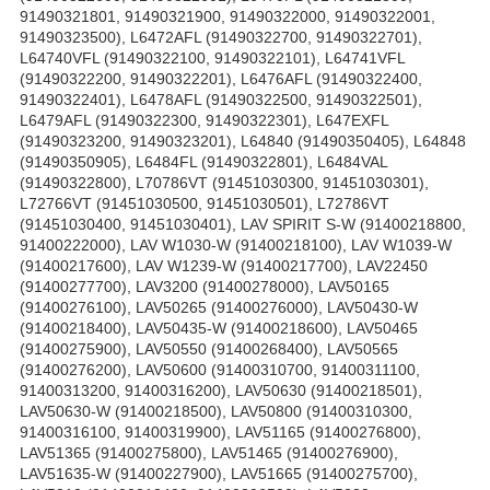
91490321801, 91490321900, 91490322000, 91490322001,
91490323500), L6472AFL (91490322700, 91490322701),
L64740VFL (91490322100, 91490322101), L64741VFL
(91490322200, 91490322201), L6476AFL (91490322400,
91490322401), L6478AFL (91490322500, 91490322501),
L6479AFL (91490322300, 91490322301), L647EXFL
(91490323200, 91490323201), L64840 (91490350405), L64848
(91490350905), L6484FL (91490322801), L6484VAL
(91490322800), L70786VT (91451030300, 91451030301),
L72766VT (91451030500, 91451030501), L72786VT
(91451030400, 91451030401), LAV SPIRIT S-W (91400218800,
91400222000), LAV W1030-W (91400218100), LAV W1039-W
(91400217600), LAV W1239-W (91400217700), LAV22450
(91400277700), LAV3200 (91400278000), LAV50165
(91400276100), LAV50265 (91400276000), LAV50430-W
(91400218400), LAV50435-W (91400218600), LAV50465
(91400275900), LAV50550 (91400268400), LAV50565
(91400276200), LAV50600 (91400310700, 91400311100,
91400313200, 91400316200), LAV50630 (91400218501),
LAV50630-W (91400218500), LAV50800 (91400310300,
91400316100, 91400319900), LAV51165 (91400276800),
LAV51365 (91400275800), LAV51465 (91400276900),
LAV51635-W (91400227900), LAV51665 (91400275700),