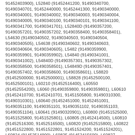
91452403900), L52840 (91452441200, 91490340700,
91490340701, 91452440000, 91452441300, 91490340000,
91490340001, 91490340002, 91490340003, 91490340004,
91490340005, 91490340100, 91490340101, 91490341100,
91490341700, 91490341701), L52840D (91490357200,
91490357201, 91490357202, 91490358400, 91490358401),
L54630 (91490340502, 91490340503, 91490340504,
91490340505), L54638 (91490340602, 91490340603,
91490340604, 91490340605), L5482 (91490359900,
91490359901, 91490359902), L54840 (91490341001,
91490341002), L54840D (91490357301, 91490357302,
91490358500, 91490358501), L54849D (91490357401,
91490357402, 91490358600, 91490358601), L58820
(91452500000, 91452500001), L58828 (91452500100,
91452500101), L60210 (91452516400), L60550
(91452554200), L6060 (91490359800, 91490359801), L60610
(91452410700, 91452410701, 91451505800, 91490310300,
91490310301), L60640 (91452451000, 91452451001,
91490351100, 91490351101, 91490351102, 91490351103,
91490351104), L60641 (91490320901), L60800 (91451525000,
91451525800, 91451525801), L60805 (91452414500), L60810
(91452516300, 91452516500), L60820 (91452515800), L60822
(91451522800, 91451522801, 91451524200, 91451524201),
L60824 (91452514900), L60825 (91452415600), L60827