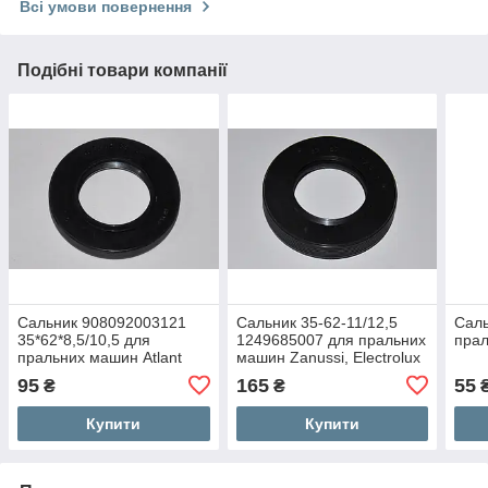
Всі умови повернення
Подібні товари компанії
Сальник 908092003121
Сальник 35-62-11/12,5
Саль
35*62*8,5/10,5 для
1249685007 для пральних
пра
пральних машин Atlant
машин Zanussi, Electrolux
95
165
55
₴
₴
Купити
Купити