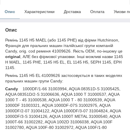
Опис
Характеристики
Доставка
Оплата
Умови п
Опис
Ремінь 1145 H5 MAEL (або 1145 PHE) від фірми Hutchinson,
Франція для пральних машин італійської групи компаній
Candy, orig. cod ременя 41009626. Якість OEM, по-іншому це
original
, АЛЕ без фірмової упаковки. Інші можливі назви 1145
H MAEL, 1145 PHE, 1145 H5 EL, EL 1145 H5, 5EPH 1145, EPH
1145.
Ремінь 1145 H5 EL 41009626 застосовується в таких моделях
пральних машин групи Candy:
Candy
1000DF/1-66 31003994, AQUA 08351D-S 31005425,
AQUA 08351D/2-S 31006636, AQUA 1000 T 31000537, AQUA
1000 T - 45 31000538, AQUA 1000 T - 80 31000539, AQUA
1000DF 31003321, AQUA 1000DF-07S 31002975, AQUA
1000DF/2-07 31004122, AQUA 1000DF/3-07 31004824, AQUA
1000DF/3-S 31004126, AQUA 1000T METAL 31000540, AQUA
1000T-66 31002282, AQUA 1002D 31006038, AQUA 100F
31002780, AQUA 100F-80 31002972, AQUA 100F/1-80