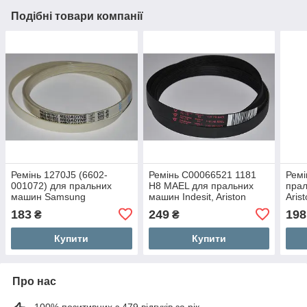
Подібні товари компанії
Ремінь 1270J5 (6602-
Ремінь C00066521 1181
Ремі
001072) для пральних
H8 MAEL для пральних
прал
машин Samsung
машин Indesit, Ariston
Aris
183
249
198
₴
₴
Купити
Купити
Про нас
100% позитивних з 479 відгуків за рік