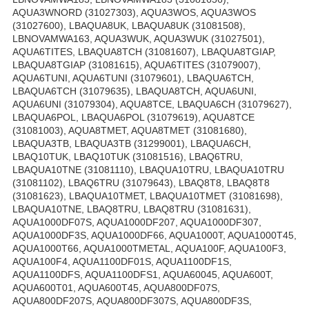
AQUA3WNORD (31027303), AQUA3WOS, AQUA3WOS
(31027600), LBAQUA8UK, LBAQUA8UK (31081508),
LBNOVAMWA163, AQUA3WUK, AQUA3WUK (31027501),
AQUA6TITES, LBAQUA8TCH (31081607), LBAQUA8TGIAP,
LBAQUA8TGIAP (31081615), AQUA6TITES (31079007),
AQUA6TUNI, AQUA6TUNI (31079601), LBAQUA6TCH,
LBAQUA6TCH (31079635), LBAQUA8TCH, AQUA6UNI,
AQUA6UNI (31079304), AQUA8TCE, LBAQUA6CH (31079627),
LBAQUA6POL, LBAQUA6POL (31079619), AQUA8TCE
(31081003), AQUA8TMET, AQUA8TMET (31081680),
LBAQUA3TB, LBAQUA3TB (31299001), LBAQUA6CH,
LBAQ10TUK, LBAQ10TUK (31081516), LBAQ6TRU,
LBAQUA10TNE (31081110), LBAQUA10TRU, LBAQUA10TRU
(31081102), LBAQ6TRU (31079643), LBAQ8T8, LBAQ8T8
(31081623), LBAQUA10TMET, LBAQUA10TMET (31081698),
LBAQUA10TNE, LBAQ8TRU, LBAQ8TRU (31081631),
AQUA1000DF07S, AQUA1000DF207, AQUA1000DF307,
AQUA1000DF3S, AQUA1000DF66, AQUA1000T, AQUA1000T45,
AQUA1000T66, AQUA1000TMETAL, AQUA100F, AQUA100F3,
AQUA100F4, AQUA1100DF01S, AQUA1100DF1S,
AQUA1100DFS, AQUA1100DFS1, AQUA60045, AQUA600T,
AQUA600T01, AQUA600T45, AQUA800DF07S,
AQUA800DF207S, AQUA800DF307S, AQUA800DF3S,