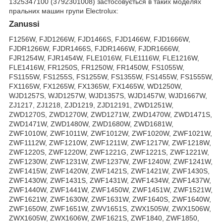
1325347100 (3792301008) застосовується в таких моделях
пральних машин групи Electrolux:
Zanussi
F1256W, FJD1266W, FJD1466S, FJD1466W, FJD1666W,
FJDR1266W, FJDR1466S, FJDR1466W, FJDR1666W,
FJR1254W, FJR1454W, FLE1016W, FLE1116W, FLE1216W,
FLE1416W, FR1250S, FR1250W, FR1450W, FS1055W,
FS1155W, FS1255S, FS1255W, FS1355W, FS1455W, FS1555W,
FX1165W, FX1265W, FX1365W, FX1465W, WD1250W,
WJD1257S, WJD1257W, WJD1357S, WJD1457W, WJD1667W,
ZJ1217, ZJ1218, ZJD1219, ZJD12191, ZWD1251W,
ZWD1270S, ZWD1270W, ZWD1271W, ZWD1470W, ZWD1471S,
ZWD1471W, ZWD1480W, ZWD1680W, ZWD1681W,
ZWF1010W, ZWF1011W, ZWF1012W, ZWF1020W, ZWF1021W,
ZWF1112W, ZWF1210W, ZWF1211W, ZWF1217W, ZWF1218W,
ZWF1220S, ZWF1220W, ZWF1221G, ZWF1221S, ZWF1221W,
ZWF1230W, ZWF1231W, ZWF1237W, ZWF1240W, ZWF1241W,
ZWF1415W, ZWF1420W, ZWF1421S, ZWF1421W, ZWF1430S,
ZWF1430W, ZWF1431S, ZWF1431W, ZWF1434W, ZWF1437W,
ZWF1440W, ZWF1441W, ZWF1450W, ZWF1451W, ZWF1521W,
ZWF1621W, ZWF1630W, ZWF1631W, ZWF1640S, ZWF1640W,
ZWF1650W, ZWF1651W, ZWV1651S, ZWX1505W, ZWX1506W,
ZWX1605W, ZWX1606W, ZWF1621S, ZWF1840, ZWF1850,