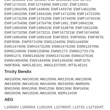
EWF127410X, EWF127440W, EWF1282, EWF1282G,
EWF128420W, EWF14480W, EWF14597W, EWF146110W,
EWF146310W, EWF146410W, EWF147110W, EWF147210W,
EWF147310W, EWF147410W, EWF147440W, EWF147441W,
EWF147540W, EWF147547W, EWF1481, EWF148421W,
EWF148540W, EWF148541W, EWF16487W, EWF166110W,
EWF167320W, EWF1673210, EWF167321W, EWF167440W,
EWF168540W, EWF168541W, EWF8555, EWF8556, EWF8576,
EWF8586, EWF87210W, EWG12440W, EWG14440W,
EWG14740W, EWH147310W, EWM147410W, EWW12470W,
EWW12480W, EWW12580W, EWW1273, EWW1273S CN,
EWW1274, EWW14582W, EWW147410W, EWW14791W,
EWW148540W, EWX14440W, EWX14540W, NWF1076,
NWF8566, WAGL6E101, WAGLES7000, WTSL4E101
Tricity Bendix
AW1000W, AW1001W, AW1200W, AW1201W, AW1260W,
AW1400W, AW1401W, AW1460W, AW1560W, AW850W,
BIW104W, BIW105W, BIW125W, BIW126W, BIW145W,
AW1002W, AW1202W, AW1402W, WDR1242W
AEG
L10500V, L10500VI, L12510VI, L12700VIT, L12710, L12710VIT,