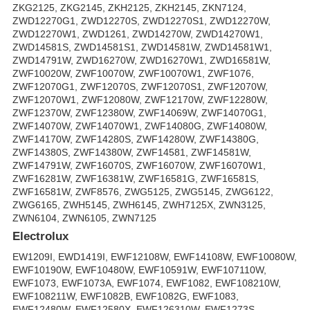
ZKG2125, ZKG2145, ZKH2125, ZKH2145, ZKN7124,
ZWD12270G1, ZWD12270S, ZWD12270S1, ZWD12270W,
ZWD12270W1, ZWD1261, ZWD14270W, ZWD14270W1,
ZWD14581S, ZWD14581S1, ZWD14581W, ZWD14581W1,
ZWD14791W, ZWD16270W, ZWD16270W1, ZWD16581W,
ZWF10020W, ZWF10070W, ZWF10070W1, ZWF1076,
ZWF12070G1, ZWF12070S, ZWF12070S1, ZWF12070W,
ZWF12070W1, ZWF12080W, ZWF12170W, ZWF12280W,
ZWF12370W, ZWF12380W, ZWF14069W, ZWF14070G1,
ZWF14070W, ZWF14070W1, ZWF14080G, ZWF14080W,
ZWF14170W, ZWF14280S, ZWF14280W, ZWF14380G,
ZWF14380S, ZWF14380W, ZWF14581, ZWF14581W,
ZWF14791W, ZWF16070S, ZWF16070W, ZWF16070W1,
ZWF16281W, ZWF16381W, ZWF16581G, ZWF16581S,
ZWF16581W, ZWF8576, ZWG5125, ZWG5145, ZWG6122,
ZWG6165, ZWH5145, ZWH6145, ZWH7125X, ZWN3125,
ZWN6104, ZWN6105, ZWN7125
Electrolux
EW1209I, EWD1419I, EWF12108W, EWF14108W, EWF10080W,
EWF10190W, EWF10480W, EWF10591W, EWF107110W,
EWF1073, EWF1073A, EWF1074, EWF1082, EWF108210W,
EWF108211W, EWF1082B, EWF1082G, EWF1083,
EWF12480W, EWF12580X, EWF126310W, EWF1273S,