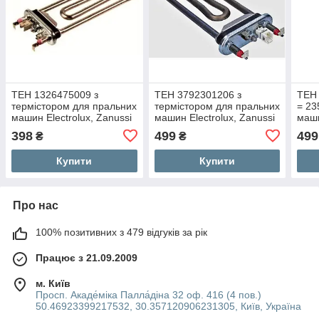
ТЕН 1326475009 з
ТЕН 3792301206 з
ТЕН
термістором для пральних
термістором для пральних
= 23
машин Electrolux, Zanussi
машин Electrolux, Zanussi
маши
Whir
398
499
499
₴
₴
Купити
Купити
Про нас
100% позитивних з 479 відгуків за рік
Працює з 21.09.2009
м. Київ
Просп. Акаде́міка Палла́діна 32 оф. 416 (4 пов.)
50.46923399217532, 30.357120906231305, Київ, Україна