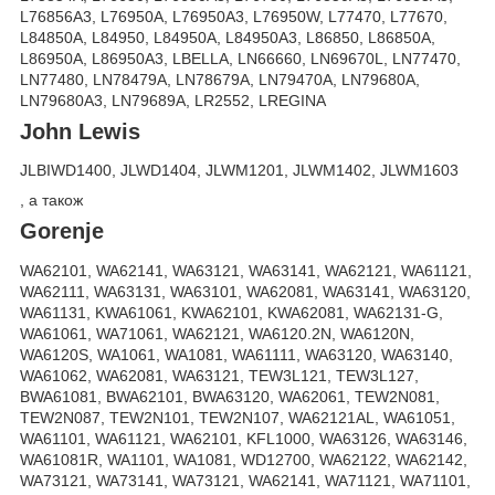
L76856A3, L76950A, L76950A3, L76950W, L77470, L77670,
L84850A, L84950, L84950A, L84950A3, L86850, L86850A,
L86950A, L86950A3, LBELLA, LN66660, LN69670L, LN77470,
LN77480, LN78479A, LN78679A, LN79470A, LN79680A,
LN79680A3, LN79689A, LR2552, LREGINA
John Lewis
JLBIWD1400, JLWD1404, JLWM1201, JLWM1402, JLWM1603
, а також
Gorenje
WA62101, WA62141, WA63121, WA63141, WA62121, WA61121,
WA62111, WA63131, WA63101, WA62081, WA63141, WA63120,
WA61131, KWA61061, KWA62101, KWA62081, WA62131-G,
WA61061, WA71061, WA62121, WA6120.2N, WA6120N,
WA6120S, WA1061, WA1081, WA61111, WA63120, WA63140,
WA61062, WA62081, WA63121, TEW3L121, TEW3L127,
BWA61081, BWA62101, BWA63120, WA62061, TEW2N081,
TEW2N087, TEW2N101, TEW2N107, WA62121AL, WA61051,
WA61101, WA61121, WA62101, KFL1000, WA63126, WA63146,
WA61081R, WA1101, WA1081, WD12700, WA62122, WA62142,
WA73121, WA73141, WA73121, WA62141, WA71121, WA71101,