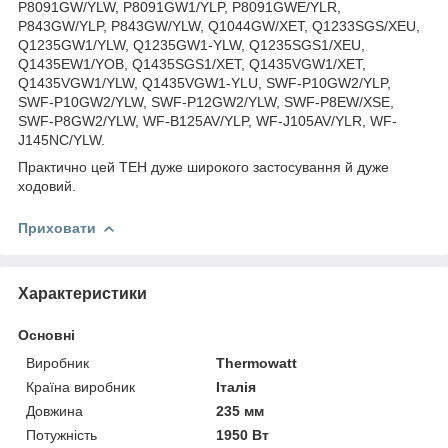
P8091GW/YLW, P8091GW1/YLP, P8091GWE/YLR,
P843GW/YLP, P843GW/YLW, Q1044GW/XET, Q1233SGS/XEU,
Q1235GW1/YLW, Q1235GW1-YLW, Q1235SGS1/XEU,
Q1435EW1/YOB, Q1435SGS1/XET, Q1435VGW1/XET,
Q1435VGW1/YLW, Q1435VGW1-YLU, SWF-P10GW2/YLP,
SWF-P10GW2/YLW, SWF-P12GW2/YLW, SWF-P8EW/XSE,
SWF-P8GW2/YLW, WF-B125AV/YLP, WF-J105AV/YLR, WF-
J145NC/YLW.
Практично цей ТЕН дуже широкого застосування й дуже
ходовий.
Приховати
Характеристики
Основні
Виробник
Thermowatt
Країна виробник
Італія
Довжина
235 мм
Потужність
1950 Вт