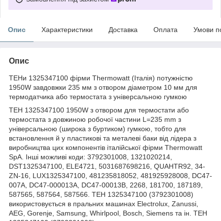
Опис
Характеристики
Доставка
Оплата
Умови п
Опис
ТЕНи 1325347100 фірми Thermowatt (Італія) потужністю
1950W завдовжки 235 мм з отвором діаметром 10 мм для
термодатчика або термостата з універсальною гумкою
ТЕН 1325347100 1950W з отвором для термостати або
термостата з довжиною робочої частини L=235 mm з
універсальною (широка з буртиком) гумкою, тобто для
встановлення й у пластикові та металеві баки від лідера з
виробництва цих компонентів італійської фірми Thermowatt
SpA. Інші можливі коди: 3792301008, 1321020214,
DST1325347100, ELE4721, 5031687698216, QUAHTR92, 34-
ZN-16, LUX1325347100, 481235818052, 481925928008, DC47-
007A, DC47-000013A, DC47-00013B, 2268, 181700, 187189,
587565, 587564, 587566. ТЕН 1325347100 (3792301008)
використовується в пральних машинах Electrolux, Zanussi,
AEG, Gorenje, Samsung, Whirlpool, Bosch, Siemens та ін. ТЕН