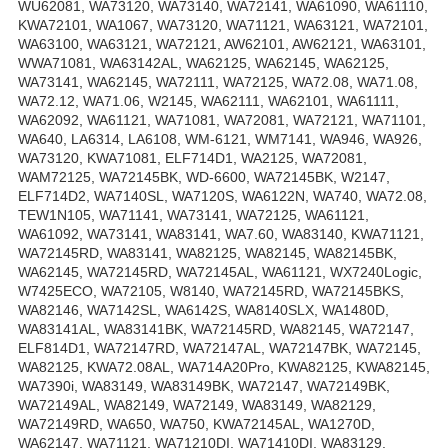
WU62081, WA73120, WA73140, WA72141, WA61090, WA61110,
KWA72101, WA1067, WA73120, WA71121, WA63121, WA72101,
WA63100, WA63121, WA72121, AW62101, AW62121, WA63101,
WWA71081, WA63142AL, WA62125, WA62145, WA62125,
WA73141, WA62145, WA72111, WA72125, WA72.08, WA71.08,
WA72.12, WA71.06, W2145, WA62111, WA62101, WA61111,
WA62092, WA61121, WA71081, WA72081, WA72121, WA71101,
WA640, LA6314, LA6108, WM-6121, WM7141, WA946, WA926,
WA73120, KWA71081, ELF714D1, WA2125, WA72081,
WAM72125, WA72145BK, WD-6600, WA72145BK, W2147,
ELF714D2, WA7140SL, WA7120S, WA6122N, WA740, WA72.08,
TEW1N105, WA71141, WA73141, WA72125, WA61121,
WA61092, WA73141, WA83141, WA7.60, WA83140, KWA71121,
WA72145RD, WA83141, WA82125, WA82145, WA82145BK,
WA62145, WA72145RD, WA72145AL, WA61121, WX7240Logic,
W7425ECO, WA72105, W8140, WA72145RD, WA72145BKS,
WA82146, WA7142SL, WA6142S, WA8140SLX, WA1480D,
WA83141AL, WA83141BK, WA72145RD, WA82145, WA72147,
ELF814D1, WA72147RD, WA72147AL, WA72147BK, WA72145,
WA82125, KWA72.08AL, WA714A20Pro, KWA82125, KWA82145,
WA7390i, WA83149, WA83149BK, WA72147, WA72149BK,
WA72149AL, WA82149, WA72149, WA83149, WA82129,
WA72149RD, WA650, WA750, KWA72145AL, WA1270D,
WA62147, WA71121, WA71210DI, WA71410DI, WA83129,