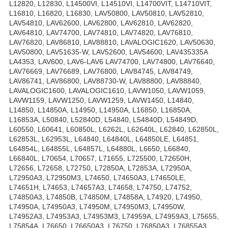
L12820, L12830, L14500VI, L14510VI, L14700VIT, L14710VIT,
L16810, L16820, L16830, LAV50800, LAV50810, LAV52810,
LAV54810, LAV62600, LAV62800, LAV62810, LAV62820,
LAV64810, LAV74700, LAV74810, LAV74820, LAV76810,
LAV76820, LAV86810, LAV88810, LAVALOGIC1620, LAV50630,
LAV50800, LAV51635-W, LAV52600, LAV54600, LAV435335A
LA4353, LAV600, LAV6-LAV6 LAV74700, LAV74800, LAV76640,
LAV76669, LAV76689, LAV76800, LAV84745, LAV84749,
LAV86741, LAV86800, LAV88730-W, LAV88800, LAV88840,
LAVALOGIC1600, LAVALOGIC1610, LAVW1050, LAVW1059,
LAVW1159, LAVW1250, LAVW1259, LAVW1450, L14840,
L14850, L14850A, L14950, L14950A, L16850, L16850A,
L16853A, L50840, L52840D, L54840, L54840D, L54849D,
L60550, L60641, L60850L, L6262L, L62640L, L62840, L62850L,
L62853L, L62953L, L64840, L64840L, L64850LE, L64851,
L64854L, L64855L, L64857L, L64880L, L6650, L66840,
L66840L, L70654, L70657, L71655, L725500, L72650H,
L72656, L72658, L72750, L72850A, L72853A, L72950A,
L72950A3, L72950M3, L74650, L74650A3, L74650LE,
L74651H, L74653, L74657A3, L74658, L74750, L74752,
L74850A3, L74850B, L74850M, L74858A, L74920, L74950,
L74950A, L74950A3, L74950M, L74950M3, L74950W,
L74952A3, L74953A3, L74953M3, L74959A, L74959A3, L75655,
L75854A, L76650, L76650A3, L76750, L76850A3, L76855A3,