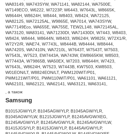
WA83149, WA743SYW, WA71141, WA82144, WA7500E,
W7149ECO, W6222, W7223P, W6443, W7643L, W8665K,
W8644H, W8624H, W8444, W8403, W8424, WA72125,
WA82125, WA72125AL, W9865E, WA7014, WA743SYW,
WA77149Eco, WA655E, WA755E, TEW2L148, WA72145AL,
WA73120, WA83141, WA71230DI, WA71430DI, W7443, W8403,
W8424, W8444, W8644N, W8403, W8624H, W9825I, W72X1/R,
W72Y2/R, WAE74, W7743L, W8444B, W84444, W88444,
WA7420S, WA7410N, WA7210L, W7643T, W7543T, W7503,
W7543L, W7523, EW7443A, WA743W, EW8665KW, W8503,
W77443A, W79865B, WA50EX, W7203, W8644H, W7423,
W7643L, W8624H, W7523, W7443B, KW7503, KW8503,
W01EON/LT, W8824EON/LT, PWM120WIT/P01,
PWM121WIT/P01, PWM110WIT/P01, WA61101, WA61121,
WA62101, WA62121, WA62141, WA63121, WA63141,
, а також
Samsung
B1015JGW/YLP, B1045AGW/YLP, B1045AGW/YLR,
B1045AGW/YLW, B1215JGW/YLP, B1245AVGW/XEG,
B1245AVGW/YLP, B1245AVGW/YLR, B1245AVGW/YLW,
B1415JGS/YLP, B1415JGW/YLP, B1445AVGW/YLP,
B1445AVGW/YLR, B1445AVGW/YLW, B1445VGW/XEF,