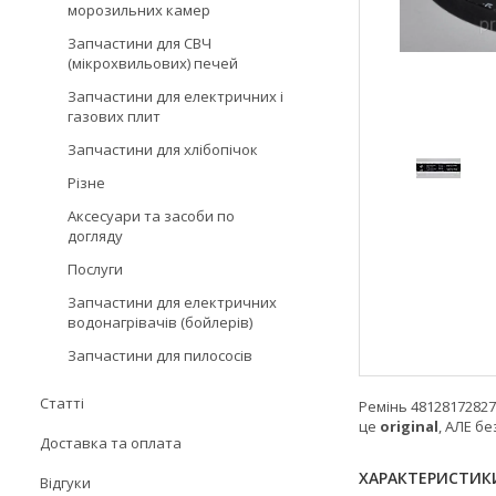
морозильних камер
Запчастини для СВЧ
(мікрохвильових) печей
Запчастини для електричних і
газових плит
Запчастини для хлібопічок
Різне
Аксесуари та засоби по
догляду
Послуги
Запчастини для електричних
водонагрівачів (бойлерів)
Запчастини для пилососів
Статті
Ремінь 481281728273
це
original
, АЛЕ б
Доставка та оплата
ХАРАКТЕРИСТИК
Відгуки