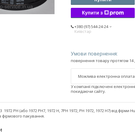
Купити з
+380 (97) 544-24-24
Київстар
повернення товару протягом 14 
У компанії підключені електронн
покидаючи сайту.
 1972 PH (або 1972 PH7, 1972 H, 7PH 1972, PH 1972, 1972 H7) від фірми
ез фірмового пакування.
И