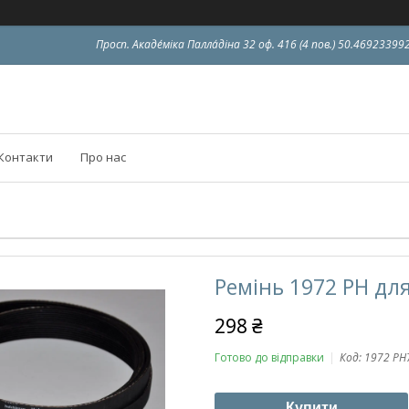
Просп. Акаде́міка Палла́діна 32 оф. 416 (4 пов.) 50.4692339
Контакти
Про нас
Ремінь 1972 PH д
298 ₴
Готово до відправки
Код:
1972 PH
Купити