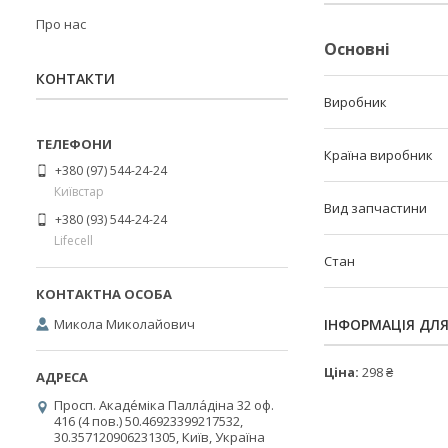
Про нас
Основні
КОНТАКТИ
Виробник
Країна виробник
+380 (97) 544-24-24
Київстар
Вид запчастини
+380 (93) 544-24-24
Lifecell
Стан
Микола Миколайович
ІНФОРМАЦІЯ ДЛ
Ціна:
298 ₴
Просп. Акаде́міка Палла́діна 32 оф.
416 (4 пов.) 50.46923399217532,
30.357120906231305, Київ, Україна