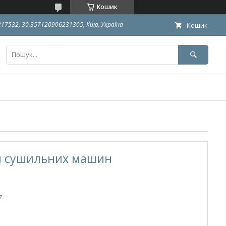
Кошик
9217532, 30.357120906231305, Київ, Україна
Кошик
ля сушильних машин
7