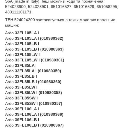
SpA (made in Italy). Інші можливі коди та позначення:
524023900, 524023901, 651016527, 651016529, 651058295,
480111101171.
ТЕН 524024200 застосовується в таких моделях пральних
машин:
Ardo
33FL105LA I
Ardo
33FL105LA I (010980362)
Ardo
33FL105LB I
Ardo
33FL105LB I (010980363)
Ardo
33FL105LW I
Ardo
33FL105LW I (010980361)
Ardo
33FL85LA I
Ardo
33FL85LA I (010980359)
Ardo
33FL85LB I
Ardo
33FL85LB I (010980360)
Ardo
33FL85LW I
Ardo
33FL85LW I (010980358)
Ardo
33FL85SW I
Ardo
33FL85SW I (010980357)
Ardo
39FL106LA I
Ardo
39FL106LA I (010980366)
Ardo
39FL106LB I
Ardo
39FL106LB I (010980367)