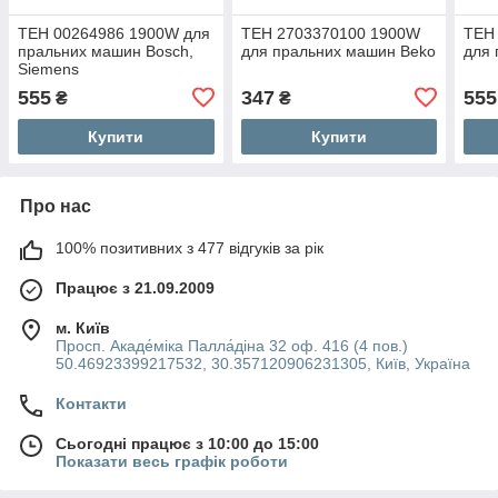
ТЕН 00264986 1900W для
ТЕН 2703370100 1900W
ТЕН
пральних машин Bosch,
для пральних машин Beko
для 
Siemens
555
347
555
₴
₴
Купити
Купити
Про нас
100% позитивних з 477 відгуків за рік
Працює з 21.09.2009
м. Київ
Просп. Акаде́міка Палла́діна 32 оф. 416 (4 пов.)
50.46923399217532, 30.357120906231305, Київ, Україна
Контакти
Сьогодні працює з 10:00 до 15:00
Показати весь графік роботи