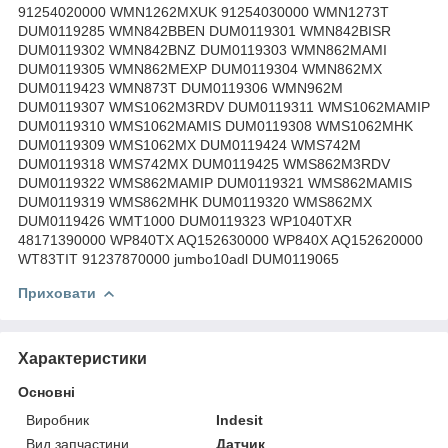
91254020000 WMN1262MXUK 91254030000 WMN1273T
DUM0119285 WMN842BBEN DUM0119301 WMN842BISR
DUM0119302 WMN842BNZ DUM0119303 WMN862MAMI
DUM0119305 WMN862MEXP DUM0119304 WMN862MX
DUM0119423 WMN873T DUM0119306 WMN962M
DUM0119307 WMS1062M3RDV DUM0119311 WMS1062MAMIP
DUM0119310 WMS1062MAMIS DUM0119308 WMS1062MHK
DUM0119309 WMS1062MX DUM0119424 WMS742M
DUM0119318 WMS742MX DUM0119425 WMS862M3RDV
DUM0119322 WMS862MAMIP DUM0119321 WMS862MAMIS
DUM0119319 WMS862MHK DUM0119320 WMS862MX
DUM0119426 WMT1000 DUM0119323 WP1040TXR
48171390000 WP840TX AQ152630000 WP840X AQ152620000
WT83TIT 91237870000 jumbo10adl DUM0119065
Приховати
Характеристики
Основні
Виробник
Indesit
Вид запчастини
Датчик