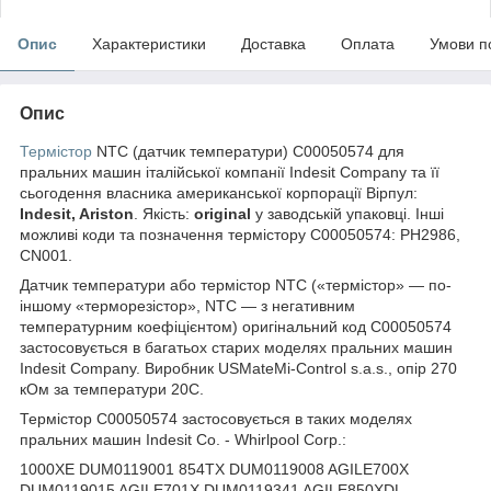
Опис
Характеристики
Доставка
Оплата
Умови п
Опис
Термістор
NTC (датчик температури) C00050574 для
пральних машин італійської компанії Indesit Company та її
сьогодення власника американської корпорації Вірпул:
Indesit, Ariston
. Якість:
original
у заводській упаковці. Інші
можливі коди та позначення термістору C00050574: PH2986,
CN001.
Датчик температури або термістор NTC («термістор» — по-
іншому «терморезістор», NTC — з негативним
температурним коефіцієнтом) оригінальний код C00050574
застосовується в багатьох старих моделях пральних машин
Indesit Company. Виробник USMateMi-Control s.a.s., опір 270
кОм за температури 20C.
Термістор C00050574 застосовується в таких моделях
пральних машин Indesit Co. - Whirlpool Corp.:
1000XE DUM0119001 854TX DUM0119008 AGILE700X
DUM0119015 AGILE701X DUM0119341 AGILE850XDL