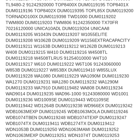
TL9480-2 91242920000 TOP8400X DUM0119195 TOP8401X
DUM0119196 TOP8402X DUM0119395 TOPL85X DUM0119200
TORNADO100X DUM0119398 TWD1000 DUM0119202
TWM800 DUM0119203 TWM806 91242350000 TX70FR
70216120000 UNICA10ADL DUM0119204 UNICAA8
DUM0119205 W1043N DUM0119207 W1055ELITE
DUM0119208 W1062B DUM0119209 W1156EXTRACAPACITY
DUM0119211 W1163B DUM0119212 W1262B DUM0119213
W408 DUM0119215 W410 DUM0119216 W4508TL
DUM0119218 W4508TLRUS 91254010000 W4T10
DUM0119217 W610 DUM0119222 W6T106 91243060000
W853B DUM0119227 W853BX DUM0119410 W855LUX
DUM0119228 WA1080 DUM0119229 WA1090M DUM0119230
WA1270 DUM0119231 WA1280 DUM0119232 WA1290M
DUM0119233 WA7910 DUM0119482 WA808 DUM0119234
WAD9014 DUM0119235 WAD96-1000 91243080000 WD1001
DUM0119236 WD1009SE DUM0119443 WD1109SE
DUM0119442 WD1264B DUM0119238 WD966EX DUM0119242
WDB1063MEXP DUM0119245 WDB1063MOLA DUM0119246
WDB1074TBEN DUM0119248 WDB1074TEXP DUM0119247
WDB1074TX DUM0119411 WDB1274TX DUM0119412
WDN1053B DUM0119250 WDN1063MAMI DUM0119252
WDN1063MEXP DUM0119251 WDN1074T DUM0119253