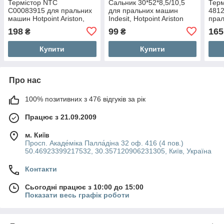
Термістор NTC
Сальник 30*52*8,5/10,5
Терм
C00083915 для пральних
для пральних машин
481
машин Hotpoint Ariston,
Indesit, Hotpoint Ariston
пра
Indesit
Whir
198
99
165
₴
₴
Купити
Купити
Про нас
100% позитивних з 476 відгуків за рік
Працює з 21.09.2009
м. Київ
Просп. Акаде́міка Палла́діна 32 оф. 416 (4 пов.)
50.46923399217532, 30.357120906231305, Київ, Україна
Контакти
Сьогодні працює з 10:00 до 15:00
Показати весь графік роботи