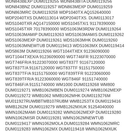
WDN843BEXP DUM0119255 WDN843BITA DUM0119256
WDN843BNZ DUM0119257 WDN863MEXP DUM0119259
WDN863MRC DUM0119258 WDP1040TX AQ152640000
WDP2040TXS DUM0113014 WDP2040TXS. DUM0113017
WDS1040TXR AQ147150000 WDS1045TX/1 91178390000
WDS1045TXR 70178390000 WDS1063M3RDW DUM0119264
WDS1063MAMIP DUM0119263 WDS1063MAMIS DUM0119262
WDS1063MEXP DUM0119261 WDS1063MHK DUM0119260
WDS1063MNEWTUB DUM0119413 WDS1063MX DUM0119414
WDS863M DUM0119266 WGT1044TXEX 91236090000
WGT1044TXEX/A 91236090000 WGT746FR 91223070000
WGT746FR/A 91223070000 WGT837T 91167120000
WGT837T/A 91167120000 WGT837TF 91151750000
WGT837TF/A 91151750000 WGT839TFR 91223060000
WGT839TFR/A 91223060000 WGT846F 91151740000
WGT846F/A 91151740000 WM1000 DUM0119268 WM800
DUM0119271 WMB1062MBEN DUM0119274 WMB1062MEXP
DUM0119272 WMB1062 MMB1062MHK DUM0119276M
WU011927RUWBBTMB107RUBM WMB1253TX DUM0119416
WMB1262M DUM0119279 WMB1262MXUK 91254040000
WMN1062MAMI DUM0119282 WMN1062MEXP DUM0119280
WMN1062MISR DUM0119281 WMN1062MNEWTUB
DUM0119417 WMN1062MOLA DUM0119284 WMN1062MRC
DUM0119283 WMN1062MX DUM0119418 WMN1062MXUK