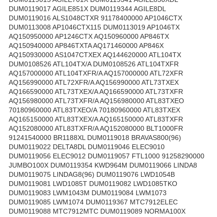
DUM0119017 AGILE851X DUM0119344 AGILE8DL
DUM0119016 ALS1048CTXR 91178400000 AP1046CTX
DUM0113008 AP1046CTX115 DUM0113019 AP1046TX
AQ150950000 AP1246CTX AQ150960000 AP846TX
AQ150940000 AP846TXTA AQ171460000 AP846X
AQ150930000 AS1047CTXEX AQ144620000 ATL104TX
DUM0108526 ATL104TX/A DUM0108526 ATL104TXFR
AQ157000000 ATL104TXFR/A AQ157000000 ATL72XFR
AQ156990000 ATL72XFR/A AQ156990000 ATL73TXEX
AQ166590000 ATL73TXEX/A AQ166590000 ATL73TXFR
AQ156980000 ATL73TXFR/A AQ156980000 ATL83TXEO
70180960000 ATL83TXEO/A 70180960000 ATL83TXEX
AQ165150000 ATL83TXEX/A AQ165150000 ATL83TXFR
AQ152080000 ATL83TXFR/A AQ152080000 BLT1000FR
91241540000 BR1188XL DUM0119018 BRAVAS800(96)
DUM0119022 DELTA8DL DUM0119046 ELEC9010
DUM0119056 ELEC9012 DUM0119057 FTL1000 91258290000
JUMBO100X DUM0119354 KWD964M DUM0119066 LINDA8
DUM0119075 LINDAG8(96) DUM0119076 LWD1054B
DUM0119081 LWD1085T DUM0119082 LWD1085TKO
DUM0119083 LWM1043M DUM0119084 LWM1073
DUM0119085 LWM1074 DUM0119367 MTC7912ELEC
DUM0119088 MTC7912MTC DUM0119089 NORMA100X