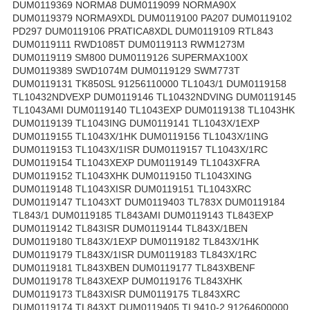
DUM0119369 NORMA8 DUM0119099 NORMA90X
DUM0119379 NORMA9XDL DUM0119100 PA207 DUM0119102
PD297 DUM0119106 PRATICA8XDL DUM0119109 RTL843
DUM0119111 RWD1085T DUM0119113 RWM1273M
DUM0119119 SM800 DUM0119126 SUPERMAX100X
DUM0119389 SWD1074M DUM0119129 SWM773T
DUM0119131 TK850SL 91256110000 TL1043/1 DUM0119158
TL10432NDVEXP DUM0119146 TL10432NDVING DUM0119145
TL1043AMI DUM0119140 TL1043EXP DUM0119138 TL1043HK
DUM0119139 TL1043ING DUM0119141 TL1043X/1EXP
DUM0119155 TL1043X/1HK DUM0119156 TL1043X/1ING
DUM0119153 TL1043X/1ISR DUM0119157 TL1043X/1RC
DUM0119154 TL1043XEXP DUM0119149 TL1043XFRA
DUM0119152 TL1043XHK DUM0119150 TL1043XING
DUM0119148 TL1043XISR DUM0119151 TL1043XRC
DUM0119147 TL1043XT DUM0119403 TL783X DUM0119184
TL843/1 DUM0119185 TL843AMI DUM0119143 TL843EXP
DUM0119142 TL843ISR DUM0119144 TL843X/1BEN
DUM0119180 TL843X/1EXP DUM0119182 TL843X/1HK
DUM0119179 TL843X/1ISR DUM0119183 TL843X/1RC
DUM0119181 TL843XBEN DUM0119177 TL843XBENF
DUM0119178 TL843XEXP DUM0119176 TL843XHK
DUM0119173 TL843XISR DUM0119175 TL843XRC
DUM0119174 TL843XT DUM0119405 TL9410-2 91264600000