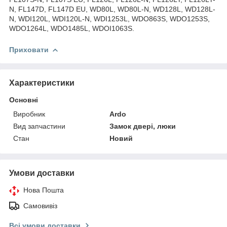
N, FL147D, FL147D EU, WD80L, WD80L-N, WD128L, WD128L-
N, WDI120L, WDI120L-N, WDI1253L, WDO863S, WDO1253S,
WDO1264L, WDO1485L, WDOI1063S.
Приховати
Характеристики
Основні
Виробник
Ardo
Вид запчастини
Замок двері, люки
Стан
Новий
Умови доставки
Нова Пошта
Самовивіз
Всі умови доставки