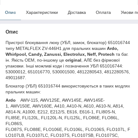
Опис
Характеристики
Доставка
Оплата
Умови п
Опис
Пристрої блокування люку (УБЛ, замок, блокатор) 651016744
типу METALFLEX ZV-446H1 для пральних машин
Ardo,
Whirlpool, Candy, Zanussi, Electrolux, Neff, Protech
та баг.
ін. Якість OEM, по-іншому це
original
, АЛЕ без фірмової
упаковки. Інші можливі коди і позначення УБЛ 651016744:
53000012, 651016770, 530001500, 4812280543, 4812280576,
49011687.
Блокатор (УБЛ) 651016744 використовуються в таких модлях
пральних машин:
Ardo
AWV-115, AWV125E, AWV145E, AWV145E-
1, AWV150E, AWV160E, A410, A410-N, A610, A610-N, A814,
A814-N, A1000, E212, E212/S, E616, E616-1, FLI80S-N,
FLI85E, FLI120L, FLI120L-N, FLI125L, FLO86E, FLO86L,
FLO86S,
FLO87S, FLO88E, FLO106E, FLO106L, FLO106S, FLO107L, F
LO107LB, FLO107LC, FLO107S, FLO107SB, FLO107SC,