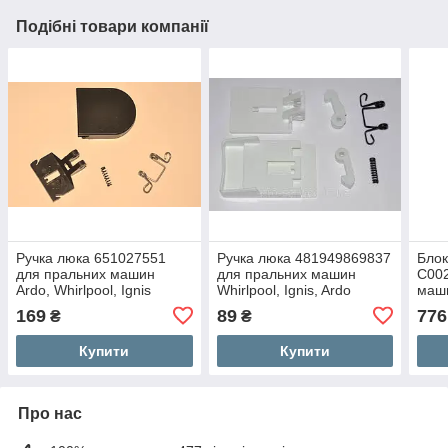
Подібні товари компанії
Ручка люка 651027551
Ручка люка 481949869837
Блок
для пральних машин
для пральних машин
C002
Ardo, Whirlpool, Ignis
Whirlpool, Ignis, Ardo
маши
169
89
776
₴
₴
Купити
Купити
Про нас