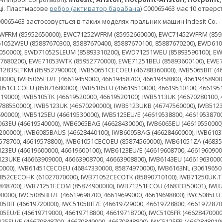
ці. Пластмасове
ребро (активатор барабана
) C00065463 має 10 отверс
065463 застосовується в таких моделях пральних машин Indesit Co. - W
1CECOEU (85871680000), IWB5105EU (46619510000, 46619510100, 46619510200, 46619510300), IWB5105EU/E (46619518800, 46619518900, 46619518700, 46619519000), IWB5105TK (46619520000, 46619520100), IWB5113UK (46670280100, 46670280200, 46670280000), IWB51231ECOU (46788550000), IWB51231ECOUK (46788550000), IWB5123UK (46670290000), IWB5123UKB (46747560000), IWB5123UKE (46670298700, 46670298800), IWB51251CECOEU (46788520000, 46788520100, 85871690000), IWB5125EU (46619530000), IWB5125EU/E (46619538800, 46619538700, 46619539000), IWB51431ECOEU (46746690000), IWB51431ECOEU/E (46746698800), IWB6063EU (46619540000), IWB6065BAG (46628430000), IWB6065EU (46619550000), IWB6065GR (46735430000), IWB6065KW (46628420000), IWB60830EU (46748200100, 46748200000), IWB6085BAUS (46628440100), IWB6095BAG (46628460000), IWB6103EU (46619570000, 46619570100, 46619570200), IWB6103EU/E (46619579000, 46619578700, 46619578800), IWB61051CECOEU (85874560000), IWB61051ZA (46835680000), IWB6113ECOUK (46798980000, 46798980001), IWB6113UK (46628830000), IWB6123EU (46619600000, 46619600100), IWB6123EU/E (46619608700, 46619609001, 46619608800, 46619609000), IWB6123NL (46619610000), IWB6123UK (46663900000), IWB6123UKE (46663909000, 46663908700, 46663908800), IWB6143EU (46619630000), IWB6143EU/E (46619639000, 46619638700, 46619638800), IWB6143NL (46619640000), IWB61451CECOEU (46847330000, 85874970000), IWB6163NL (30619650000, 30619650001), IWB6165EU (30619660000, 30619660001, 30619660002), IWB70852CECOHK (61027070000), IWB71052CECOTK (85890710100), IWB71250UK.T (46813889000, 46813889001, 46813880000), IWB71250UKE (30761848800, 30761848700), IWB71251ECOM (85874900000), IWB71251ECOU (46833350001), IWB71251ECOUK.T (46833350001), IWC50851CECOEX (85897950100), IWC5085BIT (46619690000), IWC5085BIT/E (46619698700, 46619699000, 46619698800), IWC5085EU (46619680000), IWC5085EU/E (46619688800, 46619688700, 46619689000), IWC5105BIT (46619720000), IWC5105BIT/E (46619729000, 46619728800, 46619728700), IWC5105ECOEE (46695800000), IWC5105EU (46619710000, 46619710200), IWC5105EU/E (46619719000, 46619718800, 46619718700), IWC5105FR (46628470000, 46628470100), IWC51251CECOEU (85871910000), IWC5125EU (46670840000), IWC5125EU/E (46670848700, 46670849000, 46670848800), IWC5125FR (46628480100, 46628480000, 85871900000), IWC5125FR/E (46628489000, 46628488700, 46628488800), IWC51451EU (85875000000), IWC5145EU (46619730000), IWC5145EU/E (46619738700, 46619739000, 46619738800), IWC6083EU (46619740000), IWC6083EU/E (46619749000, 46619748800, 46619748700), IWC60851CECOEU (85874870000), IWC60851CECOIT (85874550000), IWC60851ECOEU (46788480000), IWC6085BIND (46628490000), IWC6085BIT (30619770000), IWC6085SEU (30626180000), IWC60861ECOIT (46816220000), IWC6086ECOIT (30736670000, 46763550000), IWC6086ECOIT/E (30736678700), IWC6093EU (46619790000, 46619790100), IWC6093EU/E (46619798800, 46619799000, 46619798700), IWC6095EX60HZ (46628500000, 46628500100), IWC6103EU (46619810000, 46619810100), IWC6103EU/E (46619818800, 46619819000, 46619818700), IWC6105(PL)/E (30682288800, 30682288700, 30682289000), IWC61050TK (46748230000, 46748230100), IWC61050TK/E (46748239000), IWC61051CECOEU (85874570000), IWC61051CECOEX (85897720000), IWC61051ECOEU (46788470000, 46788470100), IWC61051ECOPL (30760400000), IWC61051ECOPL/E (30760408800, 30760408700, 30760409000), IWC61051EU.M (85893330100), IWC61051FR (46838720000), IWC61052CECOIT (85875270000), IWC61052CECOTK (85875310000), IWC61052CFR (85875280000), IWC6105BIT (30619930000), IWC6105DE (46619830000), IWC6105DE/E (46619838800, 46619838700, 46619839000), IWC6105EU (30619870000, 30619870100, 46763650000), IWC6105EU/E (30619878900, 30619879000, 30619878800, 30619878700, 46763650200, 46763650100), IWC6105FR (46628550000, 46628550100), IWC6105FR/E (46628559000, 46628558800, 46628558700), IWC6105PL (30682280000), IWC6105SEU (30619940000), IWC6105SEU/E (30619948700, 30619948800, 30619949000), IWC6105TK (46619910000), IWC6105UK (46690880000), IWC6105UKE (46690888700, 46690888800, 46690889000), IWC61061ECOIT (46816230000), IWC6106ECOIT (30736660000, 46763560000), IWC6106ECOIT/E (30736668700), IWC6123EU (46619950000), IWC6123EU/E (46619958700, 46619958800, 46619959000), IWC61251CECOEU (85874890000), IWC61251ECOEU (46788460000, 46788460101, 46788460100), IWC61251FR (30691980000, 46837320001, 46837320000), IWC61251SECO (30788140000), IWC61251SECOUK (30788140000), IWC61251SLFR (30801350000), IWC61252CFR (85875290000), IWC61252SCFR (30855630100, 30855630196, 30855630195), IWC61252SLCFR (30855610196, 30855610100, 30855610195), IWC61252SLCFRM (85893370100), IWC6125BIT (30619990000), IWC6125DE (46619960000), IWC6125EU (46619970000, 46619970100), IWC6125FR (46628570000, 46628570100), IWC6125FR/E (46628578700, 46628578800, 46628579000), IWC6125SFR (30626250000, 30626250100), IWC6125SFR/E (30626258800, 30626258700, 30626259000, 30626259095), IWC6125SUK (30626300000, 30626300100), IWC6125SUKE (30626309000, 30626308800, 30626308700), IWC6125UK (46628580000), IWC6125UKE (46628588800, 46628588700, 46628589001, 46628589000), IWC61281ECODE (46746440000), IWC61281ECODE/