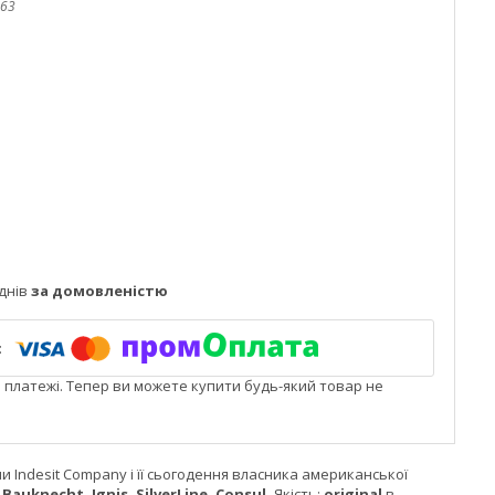
63
днів
за домовленістю
і платежі. Тепер ви можете купити будь-який товар не
и Indesit Company і її сьогодення власника американської
Bauknecht, Ignis, SilverLine, Consul.
Якість:
original
в