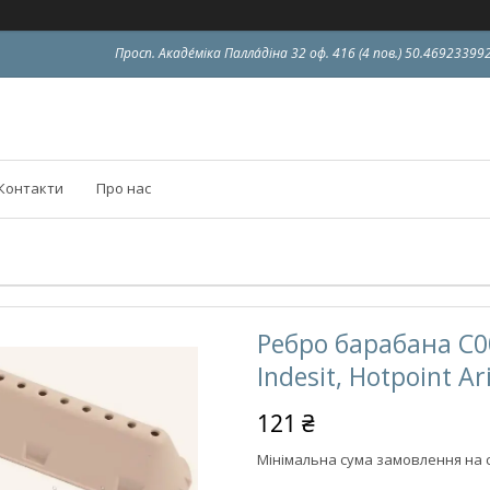
Просп. Акаде́міка Палла́діна 32 оф. 416 (4 пов.) 50.4692339
Контакти
Про нас
Ребро барабана C
Indesit, Hotpoint Ar
121 ₴
Мінімальна сума замовлення на с