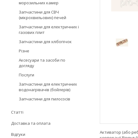
морозильних камер
Запчастини для СВЧ
(мікрохвильових) печей
Запчастини для електричних і
газових плит
Запчастини для хлібопічок
Різне
Аксесуари та засоби по
догляду
Послуги
Запчастини для електричних
водонагрівачів (бойлерів)
Запчастини для пилососів
Статті
Доставка та оплата
Активатор (або реб
Відгуки
корпорації Вірпул (