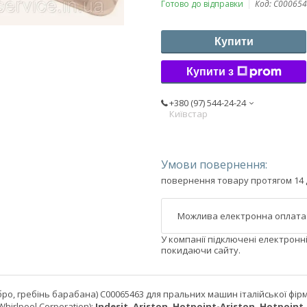
Готово до відправки
Код:
C000654
Купити
Купити з
+380 (97) 544-24-24
Київстар
повернення товару протягом 14 
У компанії підключені електронн
покидаючи сайту.
ро, гребінь барабана) C00065463 для пральних машин італійської фірм
Whirlpool Corporation):
Indesit, Ariston, Hotpoint-Ariston, Hotpoint, 