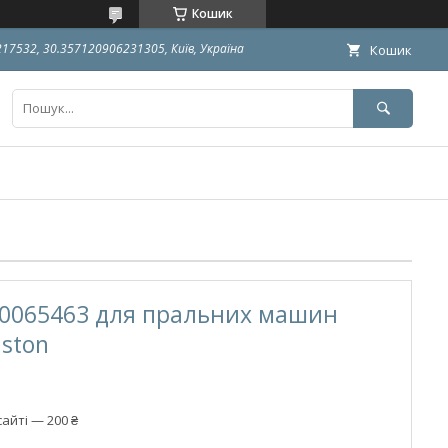
Кошик
9217532, 30.357120906231305, Київ, Україна
Кошик
00065463 для пральних машин
iston
айті — 200 ₴