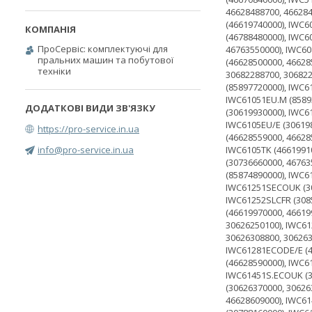
ПроСервіс: комплектуючі для
пральних машин та побутової
техніки
https://pro-service.in.ua
info@pro-service.in.ua