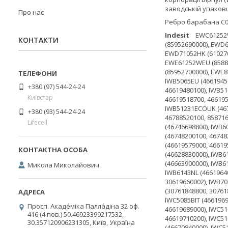
заводській упаков
Про нас
Ребро барабана C00
Indesit
EWC61252WFRM (85952650000), EWC71252WFRM (85952660000), EWC71452WFRM (85939930000), EWC81252WFRM (85952680000), EWC81482WFRM (85952690000), EWD61052WEU (85887670300, 85887670400, 85887670100, 85887670200), EWD61052WTK (85890560100), EWD71051WEU (85893610200, 85893610100), EWD71052HK (61027050000), EWD71052SLEUM (85893310200), EWD71251WEU (85893590100), EWD81252WITM (85952640000), EWD81482WUKM (85952900000), EWE61252WEU (85887680200), EWE71053WTK (85952770000), EWE71251BEU (85893600100), EWE71252WEU (85934160000, 85934160100), EWE81252WEU (85952700000), EWE81283SLTKM (85952790000), IWB50651CECOEU (46788360000), IWB5065BIT (46619460000), IWB5065BIT/E (46619469000, 46619468800, 46619468700), IWB5065EU (46619450000), IWB5065EU/E (46619459000, 46619458700, 46619458800, 46619458900), IWB50852CECOTK (85890470100), IWB5085TK (46619480000, 46619480100), IWB5105
КОНТАКТИ
+380 (97) 544-24-24
Київстар
+380 (93) 544-24-24
Lifecell
Микола Миколайович
Просп. Акаде́міка Палла́діна 32 оф.
416 (4 пов.) 50.46923399217532,
30.357120906231305, Київ, Україна