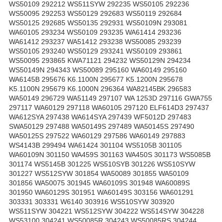
WS50109 292212 WS511SYW 292235 WS50105 292236
WS50095 292253 WS50129 292683 WS50119 292684
WS50125 292685 WS50135 292931 WS50109N 293081
WA60105 293234 WS50109 293235 WA61414 293236
WA61412 293237 WA51412 293238 WS50085 293239
WS50105 293240 WS50129 293241 WS50109 293861
WS50095 293865 KWA71121 294232 WS50129N 294234
WS50149N 294343 WS50089 295160 WA60149 295160
WA6145B 295676 K6.1100N 295677 K5.1200N 295678
K5.1100N 295679 K6.1000N 296364 WA82145BK 296583
WA50149 296729 WA51149 297107 WA 1253D 297116 GWA755
297117 WA60129 297118 WA60105 297120 ELF614D3 297437
WA612SYA 297438 WA614SYA 297439 WF5012D 297483
SWA50129 297488 WA50149S 297489 WA50145S 297490
WA50125S 297522 WA60129 297586 WA60149 297883
WS4143B 299494 WA61424 301104 WS5105B 301105
WA60109N 301150 WA459S 301163 WA450S 301173 WS5085B
301174 WS5145B 301225 WS510SYB 301226 WS510SYW
301227 WS512SYW 301854 WA50089 301855 WA50109
301856 WA50075 301945 WA60109S 301948 WA60089S
301950 WA60129S 301951 WA60149S 303156 WA601291
303331 303331 W6140 303916 WS510SYW 303920
WS511SYW 304221 WS512SYW 304222 WS514SYW 304228
WS53100 304241 WS50085R 304243 WS50085RS 304244