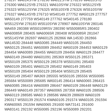
276300 WA612SYB 276321 WA610SYW 276322 WS512SYB
276323 WS512SYW 276325 WS510SYB 276326 WS510SYW
276327 WA614SYB 276710 WS40149 277752 WA50129 277757
WA50149 277759 WS40149 277762 WS40145 278180
WS512SYW 278183 WS510SYW 278907 WA610SYW 280146
WA459 280388 WS50109RSV 280390 WS50085RS 280402
WA60085R 280405 WA60065R 280408 WS50085R 281047
WS514SYW 282697 WA60125 282866 WA 1453D 282866
WA1453D 284448 WA50085 284449 WA50105 284450
WA50125 284451 WA50089 284452 WA50109 284453 WA50129
284454 WA60089 284455 WA60109 284456 WA60129 284477
WA60149 284480 WA601091 285369 WS50125 285371
WS50109 285375 WS50129 285378 WS501091 285400
WA60109 285401 WA60129 285402 WA60149 285403
WS50109 285404 WS50129 285404 WS50129 285405
WS50149 285407 WA369 285555 WS50105 285556 WS50085
285684 WS50089 285685 WA50145 286414 WA60065 286415
WA60085 286416 WA60089 286447 WA60109 286448 WA60129
286449 WA60149 287357 WA60065 287358 WA60105 288506
WA60119 288585 WA60.9 288586 WA639 288609 WA60109
290317 WS50139 291574 KWA60105 291574 WA60105 291594
KWA60065 291594 WA60065 291600 WA73141 291600
WA83141 292192 WS50085 292196 WS50089 292201