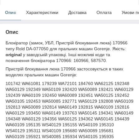
Опис
Характеристики
Доставка
Оплата
Умови п
Опис
Блокіратор (замок, УБЛ, Пристрій блокування люка) 170966
типу Rold DA-077050 для пральних машин Gorenje. Якість:
original
у заводській упаковці. Інші можливі коди та
позначення блокіратора 170966: 160966, 587570.
Пристрій блокування люка 170966 застосовується в таких
моделях пральних машин Gorenje:
101742 WA61081 179239 WA72101 184760 WA62125 192348
WA50129 192349 WA50109 192420 WA50089 192421 WA60129
192439 WA60109 192450 WA60089 192451 WA50125 192452
WA50105 192453 WA50085 192771 WA50129 192808 WA50109
192813 WA50089 192814 WA60149 192815 WA60109 192816
WA60129 193450 WA60149 193763 WA50145 194341 WA60149
194348 WA60129 194356 WA50125 194362 WA50145 194439
WA60109 195135 WS40129 195155 WS40109 195310
WS40129 195311 WS40109 195680 WA50089 195681
WA50109 195921 WS40085 195934 WS40105 195935