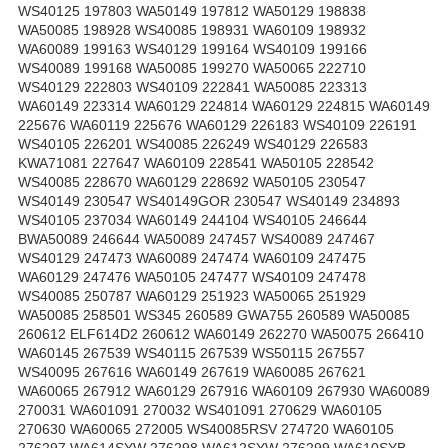
WS40125 197803 WA50149 197812 WA50129 198838
WA50085 198928 WS40085 198931 WA60109 198932
WA60089 199163 WS40129 199164 WS40109 199166
WS40089 199168 WA50085 199270 WA50065 222710
WS40129 222803 WS40109 222841 WA50085 223313
WA60149 223314 WA60129 224814 WA60129 224815 WA60149
225676 WA60119 225676 WA60129 226183 WS40109 226191
WS40105 226201 WS40085 226249 WS40129 226583
KWA71081 227647 WA60109 228541 WA50105 228542
WS40085 228670 WA60129 228692 WA50105 230547
WS40149 230547 WS40149GOR 230547 WS40149 234893
WS40105 237034 WA60149 244104 WS40105 246644
BWA50089 246644 WA50089 247457 WS40089 247467
WS40129 247473 WA60089 247474 WA60109 247475
WA60129 247476 WA50105 247477 WS40109 247478
WS40085 250787 WA60129 251923 WA50065 251929
WA50085 258501 WS345 260589 GWA755 260589 WA50085
260612 ELF614D2 260612 WA60149 262270 WA50075 266410
WA60145 267539 WS40115 267539 WS50115 267557
WS40095 267616 WA60149 267619 WA60085 267621
WA60065 267912 WA60129 267916 WA60109 267930 WA60089
270031 WA601091 270032 WS401091 270629 WA60105
270630 WA60065 272005 WS40085RSV 274720 WA60105
276297 WA614SYW 276298 WA612SYW 276299 WA610SYB