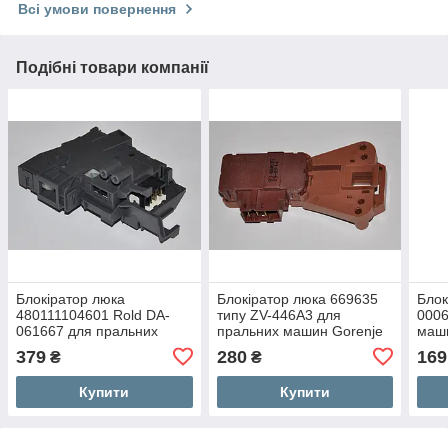
Всі умови повернення
Подібні товари компанії
Блокіратор люка
Блокіратор люка 669635
Блок
480111104601 Rold DA-
типу ZV-446A3 для
0006
061667 для пральних
пральних машин Gorenje
маши
машин Whirlpool,
379
280
169
₴
₴
Bauknecht, Ignis
Купити
Купити