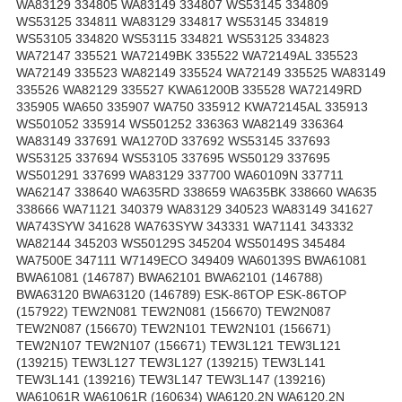
WA83129 334805 WA83149 334807 WS53145 334809
WS53125 334811 WA83129 334817 WS53145 334819
WS53105 334820 WS53115 334821 WS53125 334823
WA72147 335521 WA72149BK 335522 WA72149AL 335523
WA72149 335523 WA82149 335524 WA72149 335525 WA83149
335526 WA82129 335527 KWA61200B 335528 WA72149RD
335905 WA650 335907 WA750 335912 KWA72145AL 335913
WS501052 335914 WS501252 336363 WA82149 336364
WA83149 337691 WA1270D 337692 WS53145 337693
WS53125 337694 WS53105 337695 WS50129 337695
WS501291 337699 WA83129 337700 WA60109N 337711
WA62147 338640 WA635RD 338659 WA635BK 338660 WA635
338666 WA71121 340379 WA83129 340523 WA83149 341627
WA743SYW 341628 WA763SYW 343331 WA71141 343332
WA82144 345203 WS50129S 345204 WS50149S 345484
WA7500E 347111 W7149ECO 349409 WA60139S BWA61081
BWA61081 (146787) BWA62101 BWA62101 (146788)
BWA63120 BWA63120 (146789) ESK-86TOP ESK-86TOP
(157922) TEW2N081 TEW2N081 (156670) TEW2N087
TEW2N087 (156670) TEW2N101 TEW2N101 (156671)
TEW2N107 TEW2N107 (156671) TEW3L121 TEW3L121
(139215) TEW3L127 TEW3L127 (139215) TEW3L141
TEW3L141 (139216) TEW3L147 TEW3L147 (139216)
WA61061R WA61061R (160634) WA6120.2N WA6120.2N