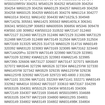
WS50109RSV 304251 WS40129 304252 WS40109 304254
304254 WA50129 304256 WA60129 304257 WA60149 304258
304258 WA50125 304259 WA50145 304276 WA61214 304277
WA61014 304311 WA61432 304430 WA7162SLS 304948
WA7142SL 305561 WA6142S 305563 WA8140SLX 306341
306341 WS50129P 306853 WA60055N 306856 WS346 309478
KWS50.100 309852 KWS50110 310532 WA72147 312460
WA72127 312460 WA72129 312486 WA72129 312486 WA73129
312488 WA72149 312488 WA73149 312504 WA72169 312504
WA73169 313325 W525S 314715 WA60129 314716 WA60149
320392 WA83120 323083 WA73169 323085 WA73162 323440
WA714A20Pro 323979 WA73149 323980 WA73129 323981
WA73109 323982 KWA82125 323983 KWA82145 323985
WA7390i 326606 WA73127 326607 WA73147 327071 WAS549
327072 WAS546 327296 WAS526 327304 WA612SYW 327330
WA614SYW 327342 WAS529 329235 WA612SYW 329236
WA612SYB 329392 WA72149 329723 WD-6800 J 331396
WA71101 331396 WA71101 332269 WA71141 332271 WA83149
332962 WA4014 333042 WA73107 333610 WA73167 334299
WS53105 334301 WS53125 334304 WS53145 334306
WA72149 334307 WA72169 334645 WS50109RS 334688
WS53105 334797 WA72169 334800 WA50129S 334801
WA83149 334802 WA83149 334802 WA83149BK 334804