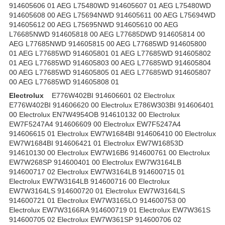
914605606 01 AEG L75480WD 914605607 01 AEG L75480WD
914605608 00 AEG L75694NWD 914605611 00 AEG L75694WD
914605612 00 AEG L75695NWD 914605610 00 AEG
L76685NWD 914605818 00 AEG L77685DWD 914605814 00
AEG L77685NWD 914605815 00 AEG L77685WD 914605800
01 AEG L77685WD 914605801 01 AEG L77685WD 914605802
01 AEG L77685WD 914605803 00 AEG L77685WD 914605804
00 AEG L77685WD 914605805 01 AEG L77685WD 914605807
00 AEG L77685WD 914605808 01
Electrolux
E776W402BI 914606601 02 Electrolux
E776W402BI 914606620 00 Electrolux E786W303BI 914606401
00 Electrolux EN7W4954OB 914610132 00 Electrolux
EW7F5247A4 914606609 00 Electrolux EW7F5247A4
914606615 01 Electrolux EW7W1684BI 914606410 00 Electrolux
EW7W1684BI 914606421 01 Electrolux EW7W16853D
914610130 00 Electrolux EW7W16B6 914600761 00 Electrolux
EW7W268SP 914600401 00 Electrolux EW7W3164LB
914600717 02 Electrolux EW7W3164LB 914600715 01
Electrolux EW7W3164LB 914600716 00 Electrolux
EW7W3164LS 914600720 01 Electrolux EW7W3164LS
914600721 01 Electrolux EW7W3165LO 914600753 00
Electrolux EW7W3166RA 914600719 01 Electrolux EW7W361S
914600705 02 Electrolux EW7W361SP 914600706 02