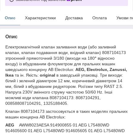
Опис
Характеристики
Доставка
Оплата
Умови п
Опис
Електромагнітний клапан заливання води (або заливний
клапан, клапан подавання води, вхідний клапан) 8087104173
зтроєнний прямоточний 3/180 (виходи на 180
°
відносно
входу) із вбудованим флоуметром для пральних машин
шведського концерну AB Electrolux:
AEG, Electrolux, Zanussi,
Ikea
та ін. Якість:
original
в заводській упаковці. Три виходи:
білий і зелений діаметром 12 мм, коричневий діаметром 14
мм, білий з вбудованим редуктором. Роз'єми типу RAST 2.5.
Напруга 230V змінного струму частотою 50/60 Hz. Інші
можливі коди клапана 8087104173: 8087104291,
008588087104291, 1325188405.
Клапан 8087104173 застосовується в таких моделях пральних
машин концерна AB Electrolux:
AEG
AWW8023AESA 914900855 01 AEG L75480WD
914605600 01 AEG L75480WD 914605605 01 AEG L75480WD