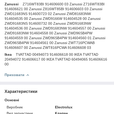
Zanussi
Z716WT83BI 914606600 03 Zanussi Z716WT83BI
914606621 00 Zanussi Z816WT85BI 914606603 03 Zanussi
ZWD11683NS 914600723 02 Zanussi ZWD81683NW
914604535 00 Zanussi ZWD9166W 914604528 00 Zanussi
ZWD91683NS 914600732 00 Zanussi ZWD91683NW
914604536 00 Zanussi ZWD91683NW 914604557 00 Zanussi
ZWD91683NW 914604558 00 Zanussi ZWD96SB4PW
914604559 00 Zanussi ZWD96SB4PW 914604560 01 Zanussi
ZWD96SB4PW 914604561 00 Zanussi ZWT716PCWAB
914606607 00 Zanussi ZWT816PCWA 914606608 03
Ikea
TVATTAD 00494073 914606618 00 IKEA TVATTAD
20494072 914606617 00 IKEA TVATTAD 60494065 914606616
00
Приховати
Характеристики
Основні
Виробник
Electrolux
Вид запчастини
Клапан