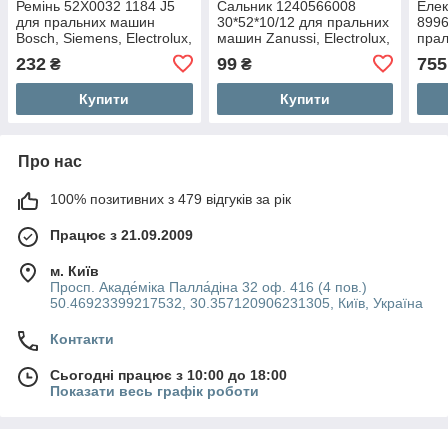
Ремінь 52X0032 1184 J5
Сальник 1240566008
Елек
для пральних машин
30*52*10/12 для пральних
899
Bosch, Siemens, Electrolux,
машин Zanussi, Electrolux,
пра
AEG, Zanussi
AEG
Elec
232
99
755
₴
₴
Купити
Купити
Про нас
100% позитивних з 479 відгуків за рік
Працює з 21.09.2009
м. Київ
Просп. Акаде́міка Палла́діна 32 оф. 416 (4 пов.)
50.46923399217532, 30.357120906231305, Київ, Україна
Контакти
Сьогодні працює з 10:00 до 18:00
Показати весь графік роботи