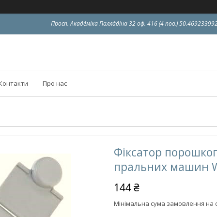
Просп. Акаде́міка Палла́діна 32 оф. 416 (4 пов.) 50.4692339
Контакти
Про нас
Фіксатор порошко
пральних машин W
144 ₴
Мінімальна сума замовлення на с