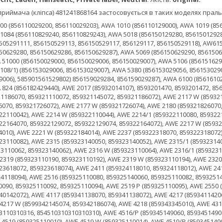
иймача (кліпса) 481241868164 застосовується в таких моделях праль
9000, 856150029006, 856150029007), AWA 5106 (856151629900, 856151629903, 856151629904, 856151629906, 856151629907, 85615162907), AWA 5108/1) (856153029006, 856153029007), AWA 5380 (856153029056, 856153029057), AWA 5380 (856153829006, 856153829057, 8561538290569056, AWA 5390 (856153929006), 585901561529802) 856159029284, 856159029287), AWA 6100 (856161029106, 856161029107), AWA 631 (856123129110), AWA 728 (856172829180), AWA 824 (856182429440), AWE 2017 (85932014107), 8593201470, 8593201472, 85614 (859321129060), AWE 2117 (859321110070, 859321138070, 859321145070, 859321186070, 859321110072, 859321145072, 859321186072), AWE 2117 W (859321110074, 859321145074, 859321186074), AWE 2127 (859321245010), AWE 2177 (859321726070, 859321726072), AWE 2177 W (859321726074), AWE 2180 (859321826070, 859321826072), AWE 2180 W (859321826074), AWE 2214 (859322110040, 859322110042), AWE 2214 W (859322110044), AWE 2214/1 (859322110080, 859322110082, 859322110084), AWE 2215 (859399810030), AWE 2217 (859322129070, 859322164070, 859322129072, 859322129074, 859322164072), AWE 2217 W (859322164074), AWE 2219 (859322110090, 859322110092, 859322110094), AWE 2221 (859322184010), AWE 2221 W (859322184014), AWE 2237 (859322318070, 859322318072), AWE 2239 (859322318090, 859322318092, 859322318094), AWE 2314 (859323110080, 859323110082), AWE 2315 (859323140050, 859323140052), AWE 2315/1 (859323140090, 859323140092, 859323140094), AWE 2316 (859323110060, 859323140060, 859323110062, 859323140062), AWE 2316 W (859323110064), AWE 2316/1 (859323140080, 859323140082, 859323140084), AWE 2317 (859323138070, 859323138072), AWE 2319 (859323110190, 859323110192), AWE 2319 W (859323110194), AWE 2320 (859323110090, 859323110092, 859323110094), AWE 2361 (859323618070, 859323618072, 859323618074), AWE 2411 (859324118010, 859324118012), AWE 2415 (859324118050, 859324118052), AWE 2419 (859324118090, 859324118092, 859324118094), AWE 2516 (859325110080, 859325140060, 859325110082, 859325140062), AWE 2516/1 (859325140080, 859325140082, 859325140084), AWE 2519 (859325110090, 859325110092, 859325110094), AWE 2519 P (859325110095), AWE 2550 (859325510090), AWE 2805 P (859323149020), AWE 4017 (859340142070, 859340142072), AWE 4117 (859341138070, 859341138072), AWE 4217 (859341142060, 859342145070, 859342186070, 859341142062, 859342145072, 859342186072), AWE 4217 W (8599342145074, 859342186074), AWE 4218 (859343345010), AWE 4316/P (859343149060), 859343149062), AE 4317 (853414501010), AWE 45 (854531603160, 85453110310316, 854510310310310310), AWE 4516/P (859345149060, 859345149062), AWE 4517 (859341142070, 859341142072), AWE 4517 W (859341142074), AWE 4519 (859325110010), AWE 4519 W (859325110014), AWE 4519/P (859345149091, 859345149092, 859345149094), AWE 4526 (859345103190, 859345103192, 859345103194), AWE 4616 (859346103180), AWE 4626 (859346103190, 859346103194), AWE 5080 (859350818070, 859350818072, 859350818074), AWE 5090 (859363286000), AWE 5100 (859345103115, 859345103110, 859345103114), AWE 5105 (859345203115, 859345203110, 859345203114), AWE 5110 (859365186000), AWE 5115 (859346103115, 859346103110, 859346103114), AWE 5200 (859320003030), AWE 5205 (859320503030), AWE 5215 (859321503030), AWE 5550 (859340142090, 859340142092), AWE 5550 W (859340142094), AWE 5560 (859341142090, 859341142092), AWE 5560 W (859341142094), AWE 5561 (859341242090, 859341242092), AWE 5561 W (859341242094), AWE 58021 GR (859323150060), AWE 60610 (859309910000), AWE 60710 (859376210030), AWE 6081 (859373610080, 859373610086), AWE 6100 (859361072070, 859361072072), AWE 6101 (859375610080, 859375610086), AWE 6109 (859361072090, 859361072092), AWE 6109 W (859361072094), AWE 6217 (859321145090, 859321145092), AWE 6217 W (859321145094), AWE 6314 (859363110140, 859363110142), AWE 6314/1 (859363110180, 859363110182, 859363110184), AWE 6315 (859363110050, 859363110056, 859363110057), AWE 6315/P (859363149050, 859363149057), AWE 6316 (859363110060, 859363129060, 859363110062, 859363129062, 859363129064), AWE 6316 W (859363110064), AWE 6316/1 (859363110080, 859363110082, 859363110084), AWE 6316/P (859363149060, 859363149062), AWE 63160 (859363210180, 859363210182), AWE 63169 (859363210190, 859363210192, 859363210194), AWE 6317 (859363138070, 859363141070, 859363142070, 859363164070, 859363138072, 859363138074, 859363141072, 859363142072, 859363164072), AWE 6317 W (859363141074, 859363164074), AWE 6317/P (859363149070), AWE 6318 (859363142080, 859363126020, 859363142082), AWE 6318 W (859363142084), AWE 6318/P (859363149080, 859363149082), AWE 6319 (859363110090, 859363110092, 859363110094), AWE 6377 (859363710070, 859363710072), AWE 6377/1 (859363710080, 859363710082, 859363710084), AWE 6415 (859364184050), AWE 6415/1 (859364184080, 859364184082, 859364184084), AWE 6416 (859364110060, 859399910030, 859399910036, 859364110062), AWE 6416 W (859364110064), AWE 6416/1 (859364110080, 859364110082, 859364110