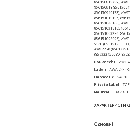
Bauknecht
AWT 410
Laden
AWA 728 (85
Hanseatic
549 186 
Private Label
TOP 1
Neutral
508 783 TOP
ХАРАКТЕРИСТИК
Основні