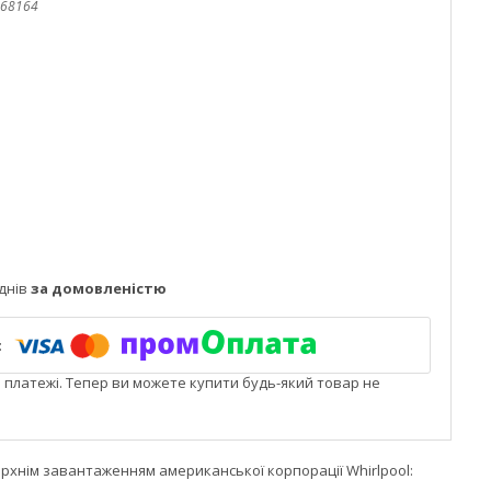
68164
днів
за домовленістю
і платежі. Тепер ви можете купити будь-який товар не
рхнім завантаженням американської корпорації Whirlpool: