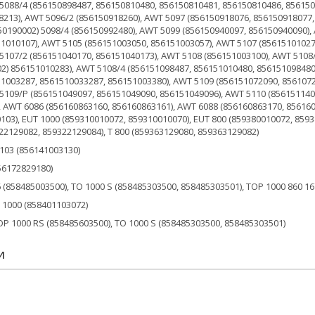
3 (856141003130)
6172829180)
(858485003500), TO 1000 S (858485303500, 858485303501), TOP 1000 860 16
000 (858401103072)
 1000 RS (858485603500), TO 1000 S (858485303500, 858485303501)
И