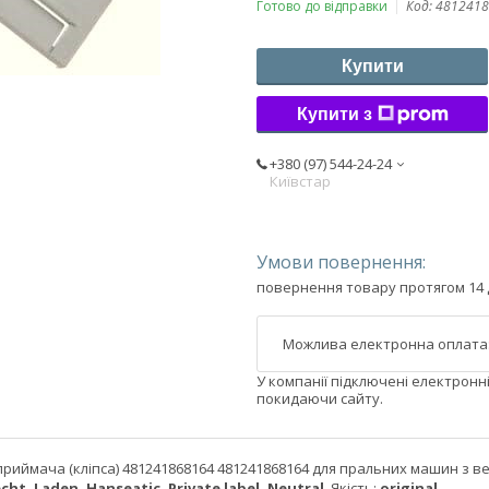
Готово до відправки
Код:
4812418
Купити
Купити з
+380 (97) 544-24-24
Київстар
повернення товару протягом 14 
У компанії підключені електронн
покидаючи сайту.
иймача (кліпса) 481241868164 481241868164 для пральних машин з ве
ht, Laden, Hanseatic, Private label, Neutral
. Якість:
original.