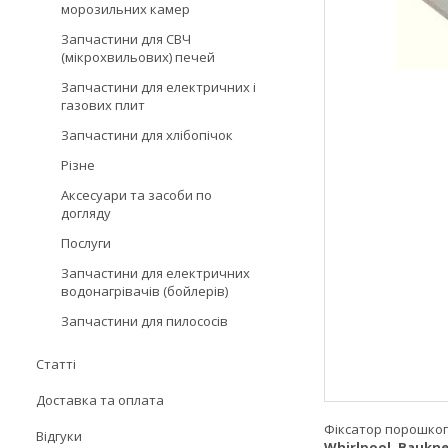
морозильних камер
Запчастини для СВЧ
(мікрохвильових) печей
Запчастини для електричних і
газових плит
Запчастини для хлібопічок
Різне
Аксесуари та засоби по
догляду
Послуги
Запчастини для електричних
водонагрівачів (бойлерів)
Запчастини для пилососів
Статті
Доставка та оплата
Фіксатор порошкопр
Відгуки
Whirlpool, Bauknec