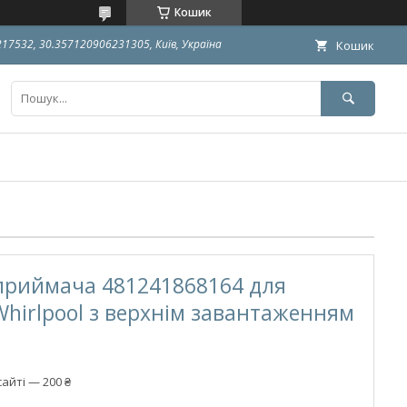
Кошик
9217532, 30.357120906231305, Київ, Україна
Кошик
приймача 481241868164 для
hirlpool з верхнім завантаженням
айті — 200 ₴