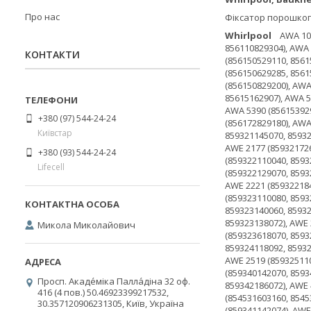
Про нас
Фіксатор порошкопр
Whirlpool
AWA 1000 (856110029200, 856110029203), AWA 1010 (856110129000), AWA 1019 (856110129090, 856110129097), AWA 1080 (856110829300, 856110829303, 856110829304), AWA 1084 (856110829240, 856110829243), AWA 5018 (856150129280, 856150129283, 856150129284, 856150129287), AWA 505 (856120529160), AWA 5051 (856150529110, 8561505291111, 856150529113, 856150529117, 856129117, 856150529118), AW615029650253) (856150629110, 856276 856150629270), AWA 5068 (856150629285, 856150629280, 856150629286, 856150629287), AWA 5069 (856150629290, 856150629296, 8561506294, 856150629297, 856150629209506292) 50861 (856150829200), AWA 51000 (85615002
КОНТАКТИ
+380 (97) 544-24-24
Київстар
+380 (93) 544-24-24
Lifecell
Микола Миколайович
Просп. Акаде́міка Палла́діна 32 оф.
416 (4 пов.) 50.46923399217532,
30.357120906231305, Київ, Україна