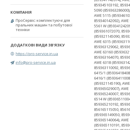
ПроСервіс: комплектуючі для
пральних машин та побутової
техніки
https://pro-service.in.ua
info@pro-service.in.ua