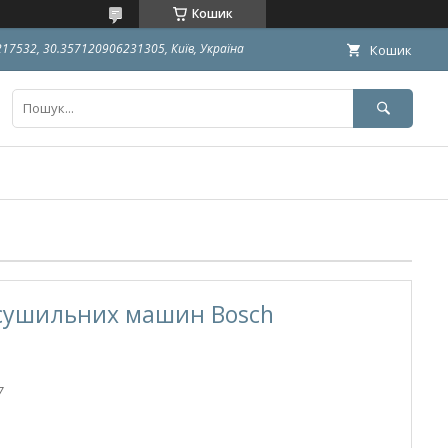
Кошик
9217532, 30.357120906231305, Київ, Україна
Кошик
 сушильних машин Bosch
7