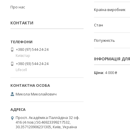
Про нас
Країна виробник
КОНТАКТИ
Стан
Потужність
+380 (97) 544-24-24
Київстар
ІНФОРМАЦІЯ ДЛ
+380 (93) 544-24-24
Lifecell
Ціна:
4 000 ₴
Микола Миколайович
Просп. Акаде́міка Палла́діна 32 оф.
416 (4 пов.) 50.46923399217532,
30.357120906231305, Київ, Україна