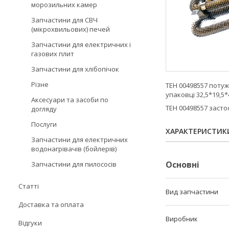
морозильних камер
Запчастини для СВЧ
(мікрохвильових) печей
Запчастини для електричних і
газових плит
Запчастини для хлібопічок
Різне
ТЕН 00498557 потуж
упаковці 32,5*19,5*4
Аксесуари та засоби по
ТЕН 00498557 засто
догляду
Послуги
ХАРАКТЕРИСТИК
Запчастини для електричних
водонагрівачів (бойлерів)
Основні
Запчастини для пилососів
Статті
Вид запчастини
Доставка та оплата
Виробник
Відгуки