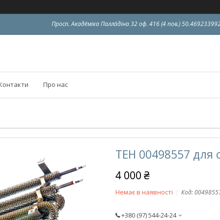
Просп. Акаде́міка Палла́діна 32 оф. 416 (4 пов.) 50.4692339
Контакти
Про нас
ТЕН 00498557 для
4 000 ₴
Немає в наявності
Код:
0049855
+380 (97) 544-24-24