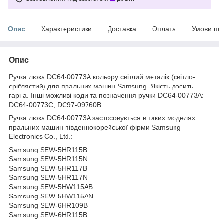
Опис
Характеристики
Доставка
Оплата
Умови п
Опис
Ручка люка DC64-00773A кольору світлий металік (світло-
сріблястий) для пральних машин Samsung. Якість досить
гарна. Інші можливі коди та позначення ручки DC64-00773A:
DC64-00773C, DC97-09760B.
Ручка люка DC64-00773A застосовується в таких моделях
пральних машин південнокорейської фірми Samsung
Electronics Co., Ltd.:
Samsung SEW-5HR115B
Samsung SEW-5HR115N
Samsung SEW-5HR117B
Samsung SEW-5HR117N
Samsung SEW-5HW115AB
Samsung SEW-5HW115AN
Samsung SEW-6HR109B
Samsung SEW-6HR115B