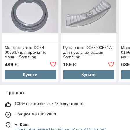
Манжета люка DC64-
Ручка люка DC64-00561A
Ман
00563A для пральних
для пральних машин
0166
машин Samsung
Samsung
маш
499
189
639
₴
₴
Купити
Купити
Про нас
100% позитивних з 478 відгуків за рік
Працює з 21.09.2009
м. Київ
Просп. Акаде́міка Палла́діна 32 оф. 416 (4 пов.)