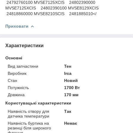
Приховати
Характеристики
Основні
Вид запчастини
Тен
Виробник
Irca
Стан
Новий
Потужність
1700 Вт
Довжина
170 мм
Користувацькі характеристики
Наявність отвору для
Так
датчика температури
Наявність буртика на
Немає
резинці біля широкого
фланця