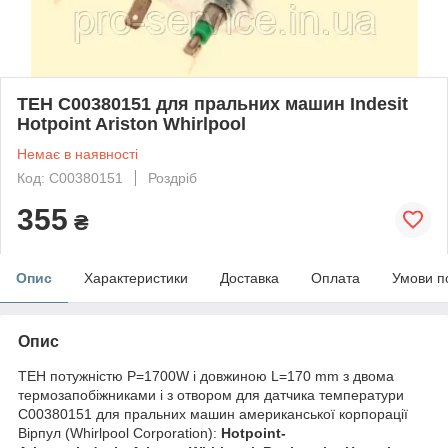
ТЕН C00380151 для пральних машин Indesit
Hotpoint Ariston Whirlpool
Немає в наявності
Код: C00380151
Роздріб
355
₴
Опис
Характеристики
Доставка
Оплата
Умови п
Опис
ТЕН потужністю P=1700W і довжиною L=170 mm з двома
термозапобіжниками і з отвором для датчика температури
C00380151 для пральних машин американської корпорації
Вірпул (Whirlpool Corporation):
Hotpoint-