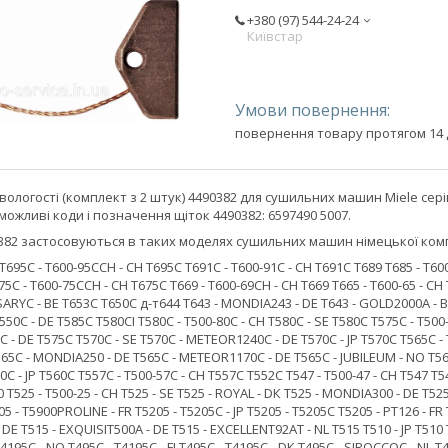
+380 (97) 544-24-24
Київстар
повернення товару протягом 14 
логості (комплект з 2 штук) 4490382 для сушильних машин Miele серій T41
можливі коди і позначення щіток 4490382: 6597490 5007.
0382 застосовуються в таких моделях сушильних машин німецької компан
695С - Т600-95ССН - СН Т695С Т691С - Т600-91С - CH T691C Т689 Т685 - T600
5C - T600-75ССН - СН T675C T669 - T600-69СН - СН Т669 Т665 - Т600-65 - С
АRYС - ВЕ Т653С Т650С д-т644 Т643 - МОNDIА243 - DЕ Т643 - GОLD2000А - ВЕ
0С - DЕ Т585С Т580СІ Т580С - Т500-80С - СН Т580С - ЅЕ Т580С Т575С - Т500-
- DЕ Т575С Т570С - ЅЕ Т570С - МЕТЕОR1240С - DЕ Т570С - ЈР Т570С Т565С - 
5С - МОNDIА250 - DЕ Т565С - МЕТЕОR1170С - DЕ Т565С - JUВILЕUМ - NО Т565
0С - ЈР Т560С Т557С - Т500-57С - СН Т557С Т552С Т547 - Т500-47 - СН Т547 Т5
30 Т525 - Т500-25 - СН Т525 - ЅЕ Т525 - RОYАL - DК Т525 - МОNDIА300 - DЕ Т5
05 - Т5900РRОLINЕ - FR Т5205 - Т5205С - ЈР Т5205 - Т5205С Т5205 - РТ126 - F
DЕ Т515 - ЕХQUISIТ500А - DЕ Т515 - ЕХСЕLLЕNТ92АТ - NL Т515 Т510 - ЈР Т51
Т4195С - NО Т495С - Т4195С - FI Т495С - Т4195С - DК Т495С - SIRОССОС - NL 