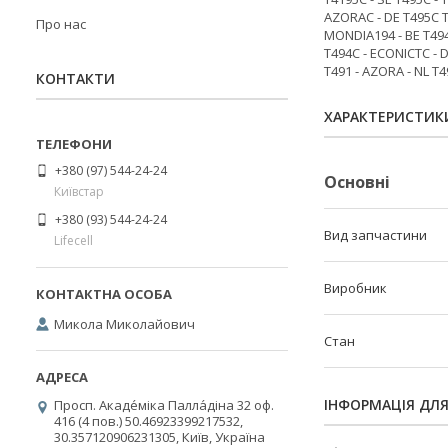
АZОRАС - DЕ Т495С Т
Про нас
МОNDIА194 - ВЕ Т494С
Т494С - ЕСОNIСТС - D
Т491 - АZОRА - NL Т4
КОНТАКТИ
ХАРАКТЕРИСТИК
+380 (97) 544-24-24
Основні
Київстар
+380 (93) 544-24-24
Вид запчастини
Lifecell
Виробник
Микола Миколайович
Стан
ІНФОРМАЦІЯ ДЛ
Просп. Акаде́міка Палла́діна 32 оф.
416 (4 пов.) 50.46923399217532,
30.357120906231305, Київ, Україна