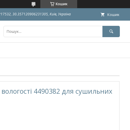
Кошик
9217532, 30.357120906231305, Київ, Україна
Кошик
вологості 4490382 для сушильних