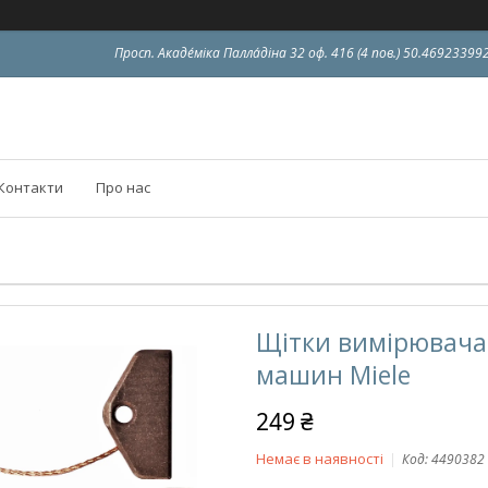
Просп. Акаде́міка Палла́діна 32 оф. 416 (4 пов.) 50.4692339
Контакти
Про нас
Щітки вимірювача 
машин Miele
249 ₴
Немає в наявності
Код:
4490382