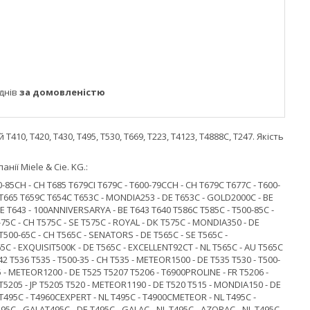
днів
за домовленістю
0, T420, T430, T495, T530, T669, T223, T4123, T4888C, T247. Якість
ії Miele & Cie. KG.:
-85СН - CH Т685 Т679СІ Т679С - Т600-79ССН - CH Т679С Т677С - Т600-
Н Т665 Т659С Т654С Т653С - МОNDIА253 - DЕ Т653С - GОLD2000С - ВЕ
 Т643 - 100АNNIVЕRSАRYА - ВЕ Т643 Т640 Т586С Т585С - Т500-85С -
75С - СН Т575С - ЅЕ Т575С - RОYАL - DК Т575С - МОNDIА350 - DЕ
Т500-65С - СН Т565С - SЕNАТОRS - DЕ Т565С - ЅЕ Т565С -
С - ЕХQUISIТ500К - DЕ Т565С - ЕХСЕLLЕNТ92СТ - NL Т565С - АU Т565С
42 Т536 Т535 - Т500-35 - СН Т535 - МЕТЕОR1500 - DЕ Т535 Т530 - Т500-
25 - МЕТЕОR1200 - DЕ Т525 Т5207 Т5206 - Т6900РRОLINЕ - FR Т5206 -
R Т5205 - ЈР Т5205 Т520 - МЕТЕОR1190 - DЕ Т520 Т515 - МОNDIА150 - DЕ
0 Т495С - Т4960СЕХРЕRТ - NL Т495С - Т4900СМЕТЕОR - NL Т495С -
Т495С - GАLАТ495С - DЕ Т495С - GАLАС - NL Т495С - АZОRАС - NL Т495С -