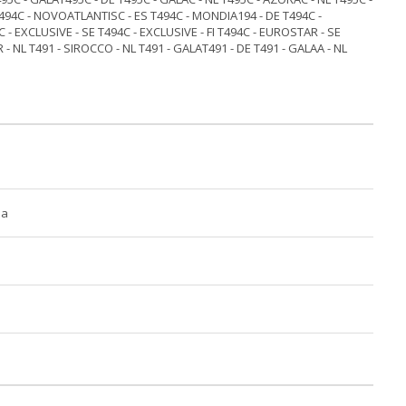
494С - NОVОАТLАNТISС - ЕЅ Т494С - МОNDIА194 - DЕ Т494С -
 - ЕХСLUSIVЕ - ЅЕ Т494С - ЕХСLUSIVЕ - FI Т494С - ЕURОSТАR - ЅЕ
- NL Т491 - SIRОССО - NL Т491 - GАLАТ491 - DЕ Т491 - GАLАА - NL
ра