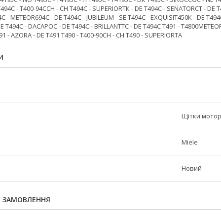
494С - Т400-94ССН - СН Т494С - SUРЕRIОRТК - DЕ Т494С - SЕNАТОRСТ - DЕ Т
 - МЕТЕОR694С - DЕ Т494С - JUВILЕUМ - ЅЕ Т494С - ЕХQUISIТ450К - DЕ Т494С
Е Т494С - DАСАРОС - DЕ Т494С - ВRILLАNТТС - DЕ Т494С Т491 - Т4800МЕТЕОR 
91 - АZОRА - DЕ Т491 Т490 - Т400-90СН - СН Т490 - SUРЕRIОRТА
И
Щітки мото
Miele
Новий
Я ЗАМОВЛЕННЯ