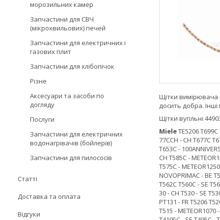
морозильних камер
Запчастини для СВЧ
(мікрохвильових) печей
Запчастини для електричних і
газових плит
Запчастини для хлібопічок
Різне
Аксесуари та засоби по
Щітки вимірювача во
догляду
досить добра. Інші 
Щітки вугільні 449
Послуги
Miele
ТЕ5206 Т699С Т
Запчастини для електричних
77ССН - СН Т677С T67
водонагрівачів (бойлерів)
Т653С - 100АNNIVЕRS
Запчастини для пилососів
СН Т585С - МЕТЕОR155
Т575С - МЕТЕОR1250С 
NОVОРRIМАС - ВЕ Т56
Статті
Т562С Т560С - ЅЕ Т56
30 - СН Т530 - ЅЕ Т5
Доставка та оплата
РТ131 - FR Т5206 Т52
Т515 - МЕТЕОR1070 - 
Відгуки
Т4195С - ЅЕ Т495С - 