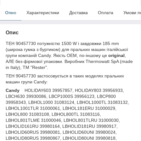
Опис
Характеристики
Доставка
Оплата
Умови п
Опис
ТЕН 90457730 потужністю 1500 W і завдовжки 185 mm
(широка гумка з буртиком) для пральних машин італійської
групи компаній Candy. Якість OEM, по-іншому це
original
,
АЛЕ без фірмової упаковки. Виробник Thermowatt SpA (made
in Italy), ТМ "Rester".
ТЕН 90457730 застосовується в таких моделях пральних
машин групи Candy:
Candy
HOLIDAY603 39957857, HOLIDAY803 39956933,
LBCH630 39930086, LBCP1000S 39956123, LBCP800
39958343, LBHOL1000 31083124, LBHOL1000TL 31083132,
LBHOL1001TLR 31000061, LBHOL181ERU 31000029,
LBHOL800 31083108, LBHOL800TL 31083116,
LBHOL801TLME 31000046, LBHOL801TLRU 31000030,
LBHOLID161RU 39980164, LBHOLID181RU 39980917,
LBHOLID60RUS 39980081, LBHOLID60UNI 39980024,
LBHOLID80RUS 39980867, LBHOLID80UNI 39980818,