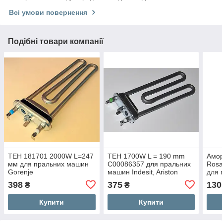
Всі умови повернення
Подібні товари компанії
ТЕН 181701 2000W L=247
ТЕН 1700W L = 190 mm
Амор
мм для пральних машин
C00086357 для пральних
Rosa
Gorenje
машин Indesit, Ariston
для
Cand
398
375
130
₴
₴
Купити
Купити