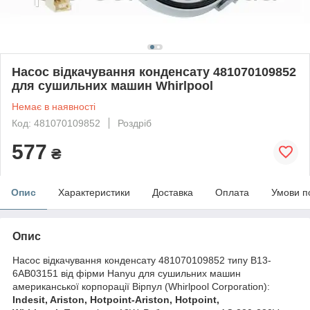
Насос відкачування конденсату 481070109852
для сушильних машин Whirlpool
Немає в наявності
Код: 481070109852
Роздріб
577
₴
Опис
Характеристики
Доставка
Оплата
Умови п
Опис
Насос відкачування конденсату 481070109852 типу B13-
6AB03151 від фірми Hanyu для сушильних машин
американської корпорації Вірпул (Whirlpool Corporation):
Indesit, Ariston, Hotpoint-Ariston, Hotpoint,