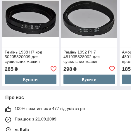
Ремінь 1938 H7 код
Ремінь 1992 PH7
Амо
50205820009 для
481935828002 для
4801
сушильних машин
сушильних машин
прал
Electrolux, Whirlpool...
Whirlpool, Bosch
маши
285
298
185
₴
₴
Купити
Купити
Про нас
100% позитивних з 477 відгуків за рік
Працює з 21.09.2009
м. Київ