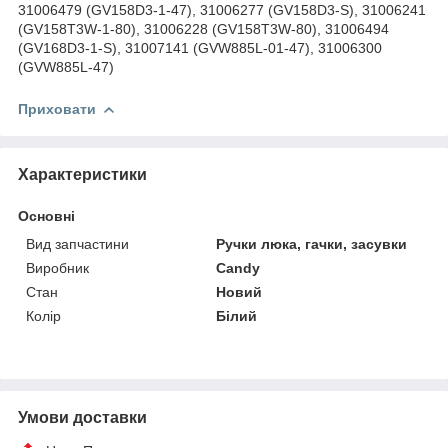
31006479 (GV158D3-1-47), 31006277 (GV158D3-S), 31006241
(GV158T3W-1-80), 31006228 (GV158T3W-80), 31006494
(GV168D3-1-S), 31007141 (GVW885L-01-47), 31006300
(GVW885L-47)
Приховати
Характеристики
Основні
Вид запчастини
Ручки люка, гачки, засувки
Виробник
Candy
Стан
Новий
Колір
Білий
Умови доставки