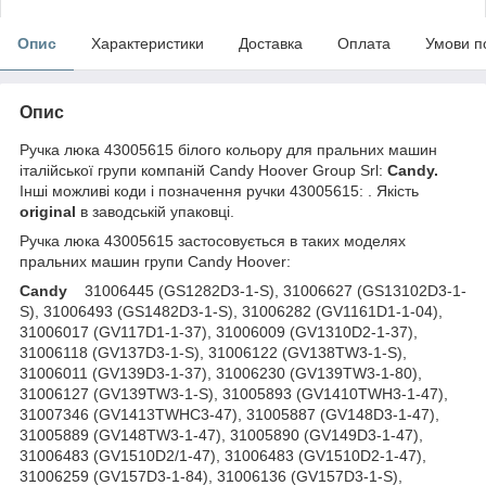
Опис
Характеристики
Доставка
Оплата
Умови п
Опис
Ручка люка 43005615 білого кольору для пральних машин
італійської групи компаній Candy Hoover Group Srl
:
Candy.
Інші можливі коди і позначення ручки 43005615: . Якість
original
в заводській упаковці.
Ручка люка 43005615 застосовується в таких моделях
пральних машин групи Candy Hoover:
Candy
31006445 (GS1282D3-1-S), 31006627 (GS13102D3-1-
S), 31006493 (GS1482D3-1-S), 31006282 (GV1161D1-1-04),
31006017 (GV117D1-1-37), 31006009 (GV1310D2-1-37),
31006118 (GV137D3-1-S), 31006122 (GV138TW3-1-S),
31006011 (GV139D3-1-37), 31006230 (GV139TW3-1-80),
31006127 (GV139TW3-1-S), 31005893 (GV1410TWH3-1-47),
31007346 (GV1413TWHC3-47), 31005887 (GV148D3-1-47),
31005889 (GV148TW3-1-47), 31005890 (GV149D3-1-47),
31006483 (GV1510D2/1-47), 31006483 (GV1510D2-1-47),
31006259 (GV157D3-1-84), 31006136 (GV157D3-1-S),