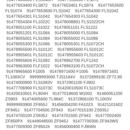
91477653400 FLS872 91477653401 FLS974 91477653500
FLS1074 91477653600 FLS1042 91477654300 FLS1042
91477654301 FLS1042 91477654303 FLS1042
91477654304 FL1022C 91478008801 FLS1022CH
91478051100 FLS1022 91478051101 FLS1222
91478051201 FLS1084 91478055000 FLS1084
91478055001 FLS1084 91478055002 FLS1086
91478055300 FLS1086 91478055301 FLS1072CH
91478955500 FLS1012C 91478955600 FLS1012C
91478955601 FLS1012C 91478955603 FLS1012C
91478955604 FLS1082 91478962700 FLF1242
91478963000 FLF1022 91478963100 FLS1072CH
91478965600 F1005 91478971600 F1005 91478971601
TL1083CV 99999993000 TJS1184V 91372899100 ZF72.85
91474000900 TLS1083V 91372901100 FJ902
91477706900 FLS1073C 91420010500 FLS1073C
91420010501 FL904H 91477018600 W1002 91460051200
ZS903 91474005600 TL984C 91372806100 TL1003V
99999993900 ZF855J 91456004200 FA1023 91421101602
ZF945J 91477704500 ZF943 91477015100 ZS935J
91474700100 ZS935J 91474701500 ZF943 91477002400
ZF850PX 91449048500 ZF945J 91477700300 ZF943WS
91477009300 ZF850JX 91456000400 FJ906N