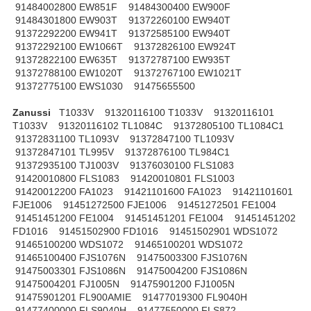
91484002800 EW851F 91484300400 EW900F
91484301800 EW903T 91372260100 EW940T
91372292200 EW941T 91372585100 EW940T
91372292100 EW1066T 91372826100 EW924T
91372822100 EW635T 91372787100 EW935T
91372788100 EW1020T 91372767100 EW1021T
91372775100 EWS1030 91475655500
Zanussi
T1033V 91320116100 T1033V 91320116101
T1033V 91320116102 TL1084C 91372805100 TL1084C1
91372831100 TL1093V 91372847100 TL1093V
91372847101 TL995V 91372876100 TL984C1
91372935100 TJ1003V 91376030100 FLS1083
91420010800 FLS1083 91420010801 FLS1003
91420012200 FA1023 91421101600 FA1023 91421101601
FJE1006 91451272500 FJE1006 91451272501 FE1004
91451451200 FE1004 91451451201 FE1004 91451451202
FD1016 91451502900 FD1016 91451502901 WDS1072
91465100200 WDS1072 91465100201 WDS1072
91465100400 FJS1076N 91475003300 FJS1076N
91475003301 FJS1086N 91475004200 FJS1086N
91475004201 FJ1005N 91475901200 FJ1005N
91475901201 FL900AMIE 91477019300 FL9040H
91477400000 FLS9040H 91477550000 FLS872