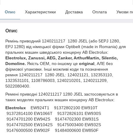
Опис
Характеристики
Доставка
Оплата
Умови п
Опис
Ремінь приводний 1240211217 1280 J5EL (або 5EPJ 1280,
EPJ 1280) від німецької фірми Optibelt (made in Romania) для
пральних машин шведського концерну AB Electrolux:
Electrolux, Zanussi, AEG, Zanker, ArthurMartin, Silentic,
Domoline.
Якість OEM, по-іншому це
original
, АЛЕ без
фірмової упаковки. Інші можливі коди та позначення
ремня 1240211217 1280 J5EL: 124021121, 132353110,
1323531101, 1108786003, 1240210201, 1240211209,
5022080400.
Ремені приводні 1240211217 1280 J5EL застосовуються в
таких моделях пральних машин концерну AB Electrolux:
Electrolux
EW924T1 91372802100 EW910T
91372814100 EW1066T 91372826101 EW930S
91474701200 EW942S 91474702300 EW931S
91474702500 EW1042S 91475003400 EW932S
91476000500 EW902F 91484000600 EW850F