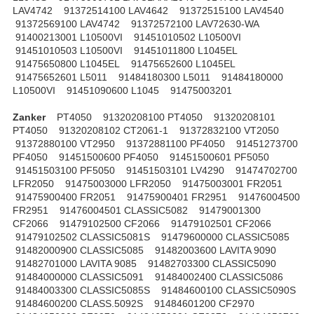
LAV4742 91372514100 LAV4642 91372515100 LAV4540
91372569100 LAV4742 91372572100 LAV72630-WA
91400213001 L10500VI 91451010502 L10500VI
91451010503 L10500VI 91451011800 L1045EL
91475650800 L1045EL 91475652600 L1045EL
91475652601 L5011 91484180300 L5011 91484180000
L10500VI 91451090600 L1045 91475003201
Zanker
PT4050 91320208100 PT4050 91320208101
PT4050 91320208102 CT2061-1 91372832100 VT2050
91372880100 VT2950 91372881100 PF4050 91451273700
PF4050 91451500600 PF4050 91451500601 PF5050
91451503100 PF5050 91451503101 LV4290 91474702700
LFR2050 91475003000 LFR2050 91475003001 FR2051
91475900400 FR2051 91475900401 FR2951 91476004500
FR2951 91476004501 CLASSIC5082 91479001300
CF2066 91479102500 CF2066 91479102501 CF2066
91479102502 CLASSIC5081S 91479600000 CLASSIC5085
91482000900 CLASSIC5085 91482003600 LAVITA 9090
91482701000 LAVITA 9085 91482703300 CLASSIC5090
91484000000 CLASSIC5091 91484002400 CLASSIC5086
91484003300 CLASSIC5085S 91484600100 CLASSIC5090S
91484600200 CLASS.5092S 91484601200 CF2970