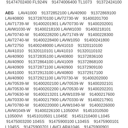
91474702400 FL924N 91474006400 TL1073 91372424100
AEG
LAV41000 91372852100 LAV40900 91372869100
LAV40800 91372870100 LAV72730-W 91400201700
LAV71739-W 91400201901 LAV70730-W 91400202001
LAVW1030-W 91400218100 LAVW1030 91400218101
LAV70740-W 91400228200 LAV71749-W 91400228300
LAV72740-W 91400228400 LAVW1050 91400241800
LAV72750 91400248000 LAV41010 91320110100
LAV41010 91320110101 LAV41010 91320110102
LAV40900 91372835100 LAV40800 91372836100
LAV40900 91372864100 LAV41009 91372868100
LAV40909 91372871100 LAV40900 91372909100
LAV41000 91372913100 LAV40800 91372917100
LAV40900 91372921100 LAV70730-W 91400202000
LAV70539-W 91400202100 LAV70539-W 91400202101
LAV70530-W 91400202200 LAV70530-W 91400202201
LAV70630-W 91400213201 LAVW1039-W 91400217600
LAV70330-W 91400217900 LAV70330-W 91400217901
LAV70780-W 91400220000 LAVW1040-W 91400226000
LAVW1049-W 91400226100 L10500VI 91451010500
L10500VI 91451010501 L1045E 91451210400 L1045
91475003200 1045S 91475900100 L1045S 91475900101
L1045S 91475900701 LAVCLARA1046 91475900901