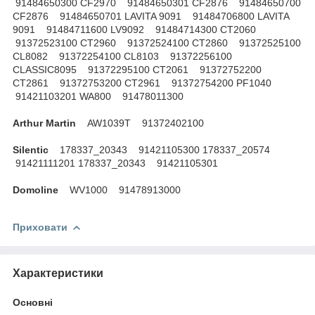
91484650300 CF2970 91484650301 CF2876 91484650700
CF2876 91484650701 LAVITA 9091 91484706800 LAVITA
9091 91484711600 LV9092 91484714300 CT2060
91372523100 CT2960 91372524100 CT2860 91372525100
CL8082 91372254100 CL8103 91372256100
CLASSIC8095 91372295100 CT2061 91372752200
CT2861 91372753200 CT2961 91372754200 PF1040
91421103201 WA800 91478011300
Arthur Martin
AW1039T 91372402100
Silentic
178337_20343 91421105300 178337_20574
91421111201 178337_20343 91421105301
Domoline
WV1000 91478913000
Приховати
Характеристики
Основні