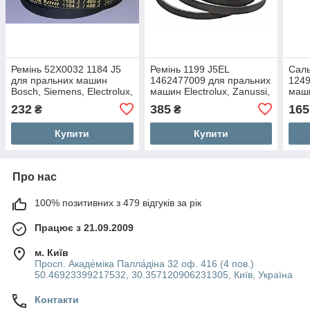
Ремінь 52X0032 1184 J5
Ремінь 1199 J5EL
Саль
для пральних машин
1462477009 для пральних
1249
Bosch, Siemens, Electrolux,
машин Electrolux, Zanussi,
маши
AEG, Zanussi
AEG
232
385
165
₴
₴
Купити
Купити
Про нас
100% позитивних з 479 відгуків за рік
Працює з 21.09.2009
м. Київ
Просп. Акаде́міка Палла́діна 32 оф. 416 (4 пов.)
50.46923399217532, 30.357120906231305, Київ, Україна
Контакти