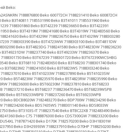
ій Beko:
87841140 Beko DCE7120W 7182582110 Beko DCJ83133W 7187842520 Beko DCR93161W 7187842560 Beko DCSC821W 7189042100 Beko DCU10123GXW 7182483580 Beko DCU6130B 7188631400 Beko DCU6130S 7188631500 Beko DCU6130W 7188081300 Beko DCU7110 7187121100 Beko DCU720030BX 7182482570 Beko DCU7230 7182681200 Beko DCU7230 7182681400 Beko DCU7230 7182681600 Beko DCU7230 7182682300 Beko DCU7230B 7188631300 Beko DCU7230BX 7182482550 Beko DCU7230BX 7182482140 Beko DCU7230BXT 7182483280 Beko DCU7230EJ150 7182681700 Beko DCU7230N 7182482520 Beko DCU7230S 7188631100 Beko DCU7230S 7188631200 Beko DCU7230W 7182681500 Beko DCU7230X 7182481300 Beko DCU7230X 7182481500 Beko DCU7231 7182682400 Beko DCU7235BX 7182482190 Beko DCU7330 7185511200 Beko DCU7330 7187981200 Beko DCU7330 7187981300 Beko DCU7330BG 7182482830 Beko DCU7330BLUE 7185531400 Beko DCU7330N 7182482820 Beko DCU7330NOIR 7185531500 Beko DCU7330ROUGE 7185531600 Beko DCU7330X 7182381300 Beko DCU7330X 7182381900 Beko DCU7330XB 7185531700 Beko DCU7330XS 7185531200 Beko DCU7332C 7187981400 Beko DCU740030 7182682200 Beko DCU7430 7182671100 Beko DCU7430 7182681800 Beko DCU7430 7182682000 Beko DCU7430S 7188631700 Beko DCU7430X 7182481900 Beko DCU7430X 7182482000 Beko DCU823 7189041600 Beko DCU8230 7189021100 Beko DCU8230 7189041100 Beko DCU8230 7189042000 Beko DCU8230BX 7182482150 Beko DCU8230N 7182482110 Beko DCU8230PL 7189021200 Beko DCU8230W 7189041200 Beko DCU8230X 7189081400 Beko DCU8230XS 7189031100 Beko DCU8231G 7189041900 Beko DCU8233MM 7182481940 Beko DCU8235BX 7182482540 Beko DCU8235BX 7182482330 Beko DCU8302G 7187831600 Beko DCU8330 7187811100 Beko DCU8330 7187831100 Beko DCU8330 7187831400 Beko DCU8330GX 7187841300 Beko DCU8330X 7187841100 Beko DCU8331GX 7187841800 Beko DCU8332B 7187741100 Beko DCU8332X 7187731100 Beko DCU8332XRC 7187741200 Beko DCU8402 7187842020 Beko DCU8430X 7187841400 Beko DCU8430X 7187841900 Beko DCU8430X 7187871200 Beko DCU8431G 7187842010 Beko DCU9123TXW 7182483550 Beko DCU9203020BX 7187842290 Beko DCU9203020BXT 7187842920 Beko DCU930 7187831500 Beko DCU9302X 7187841210 Beko DCU9330 7187811200 Beko DCU9330 7187831200 Beko DCU9330R 7187941100 Beko DCU9330W 7187831300 Beko DCU9330X 7187841200 Beko DCU9330X 7187841500 Beko DCU9330X 7187841600 Beko DCU9330X 7187842300 Beko DCU9330XB 7187781700 Beko DCU9330XS 7187781200 Beko DCU9330XS 7187781600 Beko DCU9331GX 7187842200 Beko DCU9331GXS 7187781800 Beko DCUR701W 7182682510 Beko DCUR801B 7189031310 Beko DCUR801S 7189031300 Beko DCUR801W 7189042200 Beko DCUS81W 7189041210 Beko DCX71100S 7185531820 Beko DCX71100W 7182482970 Beko DCX83100B 7187782420 Beko DCX83100W 7187842530 Beko DCX83120B 7185531630 Beko DCX83120W 7182482420 Beko DCX93150W 7187842570 Beko DCY7202XW3 7182482920 Beko DCY7202YW3 7184681200 Beko DCY724B 7185531660 Beko DCY74020 7182482910 Beko DCY7402GB5 7182482980 Beko DCY7402GXB1 7182482940 Beko DCY7402GXB2 7182482930 Beko DCY7402GXSB1 7185531810 Beko DCY7402SXS2 7185531800 Beko DCY7402XW4 7182482900 Beko DCY8202GB5 7189081810 Beko DCY8202W3 7189021300 Beko DCY8202XW3 7189081800 Beko DCY824 7187842790 Beko DCY8402GM 7187782400 Beko DCY8402GX 7187842030 Beko DCY8402GXB1 7182482880 Beko DCY8402RGM 7187741400 Beko DCY8402XW3 7187842500 Beko DCY8502GXST 7187842040 Beko DCY8502XB1 7187841320 Beko DCY9313W 7187842590 Beko DCY9316G 7188382790 Beko DCY9316W 7187842540 Beko DCY9316W 7187842820 Beko DCY9402GX 7187842600 Beko DCY9402GXB1 7187842610 Beko DCY9502GXB1 7187842400 Beko DCY9502GXB1 7187871400 Beko DCY9502GXB3 7187842410 Beko DCY9502GXSB1 7187782410 Beko DDB7101PA0W 7184681220 Beko DDB8102PA1W 7184681270 Beko DDS7433GX0W 7188234020 Beko DDS8433GX0W 7188233210 Beko DDS8556GX1W 7188233260 Beko DDS8556GX1W 7188231570 Beko DE8331PA0 7188285170 Beko DE8333GX0 7188288950 Beko DE8333PA0 7188285050 Beko DE8333PA0 7188288980 Beko DE8404PA0W 7188288930 Beko DE8431PA0 7188285260 Beko DE8433GA0W 7188288140 Beko DE8433PA0 7188285230 Beko DE8433PA0 7188284520 Beko DE8433PA0W 7188285270 Beko DE8433PA0W 7188285310 Beko DE8433RX0 7188288970 Beko DE8433RX0B 7188382720 Beko DE8433RX0S 7188382710 Beko DE8433RX0W 7188288110 Beko DE8433RXC0 7188285060 Beko DE8434PX0 7188873800 Beko DE8434RX0 7188288060 Beko DE8434RX0M 7188382760 Beko DE8434RX0M 7188382910 Beko DE8435RX0ST 718887370