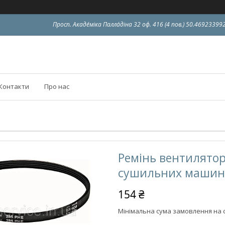
Просп. Акаде́міка Палла́діна 32 оф. 416 (4 пов.) 50.4692339
Контакти
Про нас
Ремінь вентилятор
сушильних машин
154 ₴
Мінімальна сума замовлення на с