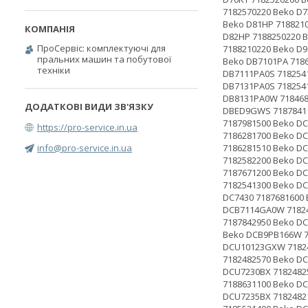
ПроСервіс: комплектуючі для
пральних машин та побутової
техніки
https://pro-service.in.ua
info@pro-service.in.ua