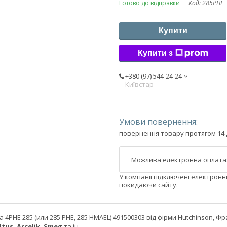
Готово до відправки
Код:
285PHE
Купити
Купити з
+380 (97) 544-24-24
Київстар
повернення товару протягом 14 
У компанії підключені електронн
покидаючи сайту.
 4PHE 285 (или 285 PHE, 285 HMAEL) 491500303 від фірми Hutchinson, 
tus, Arcelik, Smeg
та ін.