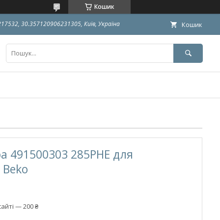
Кошик
9217532, 30.357120906231305, Київ, Україна
Кошик
а 491500303 285PHE для
 Beko
айті — 200 ₴