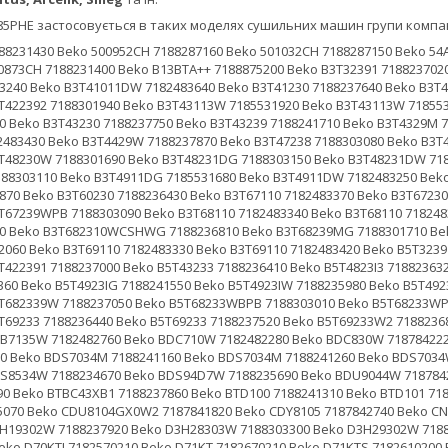
85PHE застосовується в таких моделях сушильних машин групи компан
0 Beko B3T4823DW 7188236230 Beko B3T4823WW 7188303110 Beko B3T4911DG 7185531680 Beko B3T4911DW 7182483250 Beko B3T49231DW 7188237740 Beko B3T49233W 7188236370 Beko B3T4923DW 7188236870 Beko B3T60230 7188236430 Beko B3T67110 7182483370 Beko B3T67230 7188301730 Beko B3T67239 7188301720 Beko B3T672390WCSHBG 7188303000 Beko B3T67239WPB 7188303090 Beko B3T68110 7182483340 Beko B3T68110 7182483540 Beko B3T68110 7182483650 Beko B3T68230 7188301740 Beko B3T68230 7188303040 Beko B3T682310WCSHWG 7188236810 Beko B3T68239MG 7188301710 Beko B3T6823M2 7188241650 Beko B3T6823WS 7188303240 Beko B3T6823WS2 7188302060 Beko B3T69110 7182483330 Beko B3T69110 7182483420 Beko B5T3239 7188237010 Beko B5T410233W 7188237890 Beko B5T41023SW 7188237850 Beko B5T422391 7188237000 Beko B5T43233 7188236410 Beko B5T4823I3 7188236320 Beko B5T4823IW 7188235970 Beko B5T4823RW 7188235990 Beko B5T49237W 7188236360 Beko B5T4923IG 7188241550 Beko B5T4923IW 7188235980 Beko B5T4923RW 7188236000 Beko B5T60230M 7188237810 Beko B5T68233 7188236450 Beko B5T682339W 7188237050 Beko B5T68233WBPB 7188303010 Beko B5T68233WPB 7188237210 Beko B5T68237 7188236470 Beko B5T68239WSPB 7188303230 Beko B5T69233 7188236440 Beko B5T69233 7188237520 Beko B5T69233W2 7188236880 Beko B5T69233WBPB 7188237260 Beko B5T69233WPB 7188237250 Beko BDB7135W 7182482760 Beko BDC710W 7182482280 Beko BDC830W 7187842220 Beko BDCB8020W 7182483270 Beko BDP700W 7188234290 Beko BDP810W 7188231280 Beko BDS7034M 7188241160 Beko BDS7034M 7188241260 Beko BDS7034W 7188234260 Beko BDS7435WS 7188301140 Beko BDS8033W 7188232930 Beko BDS8534W 7188234670 Beko BDS94D7W 7188235690 Beko BDU9044W 7187842750 Beko BT3103S-IT 7188237540 Beko BTBC22XB 7182483490 Beko BTBC43XB 7188236690 Beko BTBC43XB1 7188237860 Beko BTD100 7188241310 Beko BTD101 7188241360 Beko C7S 7188876300 Beko CDS7300GW 7188233200 Beko CDS8400GW 7188285070 Beko CDU8104GX0W2 7187841820 Beko CDY8105 7187842740 Beko CNDU54XL 7187871420 Beko D170K 7182570200 Beko D3H18301W 7188303310 Beko D3H19302W 7188237920 Beko D3H28303W 7188303300 Beko D3H29302W 7188237950 Beko D3H29393W 7188237910 Beko D70HP 7188250200 Beko D70KT 7182520200 Beko D70KTI 7182570210 Beko D71KT 7182670210 Beko D71KTS 7182610200 Beko D72HP 7188250210 Beko D72HP 7188250230 Beko D72KT 7182570220 Beko D7331PA0 7187842810 Beko D73KT 7182570230 Beko D79KT 7182670200 Beko D80EK 7187870200 Beko D80HP 7188210210 Beko D81HP 7188870200 Beko D81HP 7188210230 Beko D81HP 7188210290 Beko D81HPE 7188310200 Beko D81HPESF 7188810200 Beko D81HPS 7188260200 Beko D81HPS 7188260210 Beko D82HP 7188250220 Beko D82HP 7188250240 Beko D8331PA0 7187842800 Beko D86HP 7188210200 Beko D86HP 7188874500 Beko D86HP 7188210280 Beko D90HP 7188210220 Beko D91HP 7188210240 Beko D91HPS 7188220200 Beko D91PR 7188210260 Beko D92HP 7188210250 Beko D92HP 7188210270 Beko D92UV 7188310210 Beko DB7101PA 7186281310 Beko DB7101PAS 7182541500 Beko DB7111GA0 7182483090 Beko DB7111PA 7184681240 Beko DB7111PA0 7182482780 Beko DB7111PA0S 7182541530 Beko DB7111PA0S 7182541550 Beko DB7111PA0W 7182482060 Beko DB7111PA0W 7182482240 Beko DB7111PAS 7182541580 Beko DB7131PA0S 7182541510 Beko DB7131PA0W 7184681210 Beko DB8111PAW 7182482790 Beko DB8112PA0W 7182581880 Beko DB8131PA0S 7182541520 Beko DB8131PA0W 7184681230 Beko DBBU8112GA0WS 7182481930 Beko DBBU81310W 7184681250 Beko DBED10GWS 7182483360 Beko DBED8GW 7182482270 Beko DBED9GWS 7187841130 Beko DBH8246DGA0WW 7188301750 Beko DC101230 7187841190 Beko DC101230 7187842940 Beko DC700W/1 7187981700 Beko DC7041W 7187981500 Beko DC7100B 7185531730 Beko DC7110 7186271100 Beko DC7110 7186281300 Beko DC7110 7186281400 Beko DC7110 7186281600 Beko DC7110 7186281700 Beko DC7110S 7186282000 Beko DC7110S 7186282100 Beko DC7110W 7186281500 Beko DC7111 7186281540 Beko DC7111S 7185531750 Beko DC7112W 7186281510 Beko DC7120-ЗЭN 7185381300 Beko DC713 7187681500 Beko DC7130 7182581400 Beko DC7130 7182581500 Beko DC7130 7182581800 Beko DC7130-GUL 7182582200 Beko DC7130N 7182482750 Beko DC7130S 7182541100 Beko DC7132 7182582800 Beko DC7132S 7182541400 Beko DC7211 7186281560 Beko DC7230 7187671200 Beko DC7230 7187671300 Beko DC7230 7187681200 Beko DC7230 7187681300 Beko DC72301 7187681400 Beko DC72301BX 7182581850 Beko DC7230A 7182541300 Beko DC7230BX 7182581860 Beko DC7230PL 7187671400 Beko DC7230PL2 7187671500 Beko DC7230S 7182541200 Beko DC7230XS 7187641100 Beko DC7430 7187681600 Beko DC8100S 7185531740 Beko DC8230A 7184681320 Beko DC8M 7185531970 Beko DC9100S 7187782310 Beko DC9W 7182483380 Beko DCB7114GA0W 7182483140 Beko DCB816A 7182541540 Beko DCB816A 7182541570 Beko DCB816W 7182482040 Beko DCB912A 7185531940 Beko DCB912W 7187842950 Beko DCB916A 7187841170 Beko DCB93166B 7187782430 Beko DCB93166R 7187782440 Beko DCB93166W 7187842550 Beko DCB9PB166B 7187782320 Beko DCB9PB166W 71