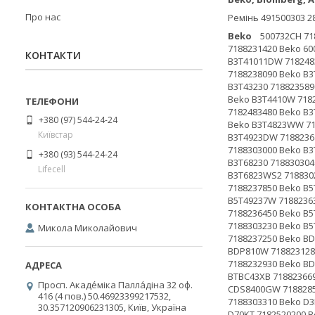
Про нас
Ремінь 491500303 2
Beko
500732CH 7188231430 Beko 500952CH 7188287160 Beko 501032CH 7188287150 Beko 54A2ASNKRN 7188876800 Beko 600772CH 7188231410 Beko 600872CH 7188231420 Beko 600873CH 7188231400 Beko B13BTA++ 7188875200 Beko B3T32391 7188237020 Beko B3T40811 7185531990 Beko B3T41011 7185531960 Beko B3T41011DW 7182483240 Beko B3T41011DW 7182483640 Beko B3T41230 7188237640 Beko B3T41239 7188301860 Beko B3T42239 7188236650 Beko B3T422391 7188238090 Beko B3T422392 7188301940 Beko B3T43113W 7185531920 Beko B3T43113W 7185531950 Beko B3T4319M 7188241680 Beko B3T4319W 7182483560 Beko B3T43230 7188235890 Beko B3T43230 7188237750 Beko B3T43239 7188241710 Beko B3T4329M 7188241630 Beko B3T4329W 7188236750 Beko B3T4329W 7188303280 Beko B3T4410W 7182483430 Beko B3T4429W 7188237870 Beko B3T47238 7188303080 Beko B3T47239 7188303390 Beko B3T4723WW 7188303100 Beko B3T4811DW 7182483480 Beko B3T48230W 7188301690 Beko B3T48231DG 7188303150 Beko B3T48231DW 7188302090 Beko B3T4823DG 718824158
КОНТАКТИ
+380 (97) 544-24-24
Київстар
+380 (93) 544-24-24
Lifecell
Микола Миколайович
Просп. Акаде́міка Палла́діна 32 оф.
416 (4 пов.) 50.46923399217532,
30.357120906231305, Київ, Україна