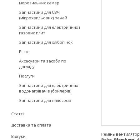
морозильних камер
Запчастини для СВЧ
(мікрохвильових) печей
Запчастини для електричних і
газових плит
Запчастини для хлібопічок
Різне
Аксесуари та засоби по
догляду
Послуги
Запчастини для електричних
водонагрівачів (бойлерів)
Запчастини для пилососів
Статті
Доставка та оплата
Ремінь вентилятора
Відгуки
Beko, Blomberg, Al