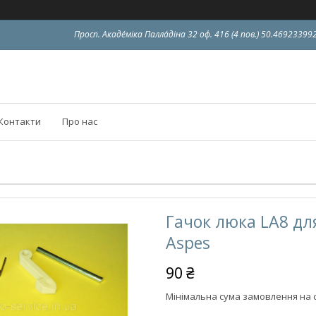
Просп. Акаде́міка Палла́діна 32 оф. 416 (4 пов.) 50.4692339
Контакти
Про нас
Гачок люка LA8 дл
Aspes
90 ₴
Мінімальна сума замовлення на с