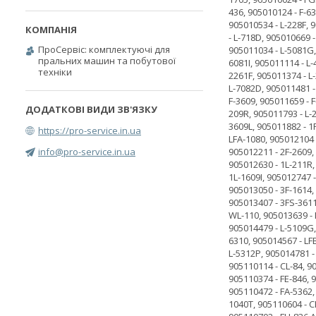
ПроСервіс: комплектуючі для
пральних машин та побутової
техніки
https://pro-service.in.ua
info@pro-service.in.ua