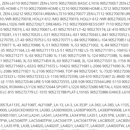
, ZEN-L6110 905270091 ZEN-L1015 905270035 BASIC-L1016 905270057 ZEN-
05 HOME-L7110 905270099 HOME-L7210 905270098 HOME-L7212 905270097 B
1, ZEN-LS6212 905270074 URBAN-L7210 905270077 ZEN-L7112 905270078 U
10 /WR 805270018, HOLLY-612 /MO 805270019, HOLLY-612 /WR 805270020, 
AN-L1026 /WR 805272627, DREAMG-712 905270009 RESSORT 7110 90527001
0 905270019, L-63 905270067 L-41 905270147 LT-42 905270174, LE-410 90527
270281, l-511 905270325 L-531 905270334 L-631 905270343 L-841 905270352 
5270735, LT-43 905270753 L-53 905270771 L-84 905270806 L-104 905270851 
270977 1L-43 905270986 1L-51 905270995 1L-53 905271002, 1L-84 905271020 
S-35 905271164, LS-48 905271173 LS-51 905271182 LS-15 905271191 L-1041G 
1U 905271271 1L-63 905271280 1L-114S 905271299 1L-124 905271388, 1L-846
51 905271440, 3L-53 905271459 3L-63 905271468, 3L-124 905271501 3L-1156 
42D 905271663 L-632G 905271672 L-1042G 905271681 L-2066 905271690 3L-73
1L-2086 905271921 1L-2106 905271949, TOP-84 905272047, 1L-732D 90527206
5272323 L-1036 905272332 LS-1136 905272396, LM-610 905272467 2L-860D 9
 LE-1155 905272546 LIRE-5108 905272555, LEB-508 905272564 LIRE-5110 905
626, ROMAN-LS1126 905272644 SPORT-L1226 905272680 METAL-L1026 905272
 LC-815 905272779 LC-1015 905272788 PLAT-L1016S 905272886 DANCE-L610 
57LA113S, ALF106IT, ALF106P, LA-13, LA-3, LA-353P, LA-363, LA-383, LA-113
000, LA363CKD900319, LA383, LA38390039, LA383P90075, LA383PN9008, LA1
39051001, LA141,LA241, LA341, LA341PB, LA341PM, LA351, LA351PB, LA381,
TPW, LAC5040TP, LAC5040TPW, LAC5041TP, LAC5041TPW, LAC8050T, LAC8050T
51, LA351PB, LA38, LA4020, LA4020T, LA4021, LA4021T, LA4030T, LA4030TW, L