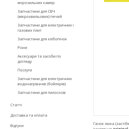
морозильних камер
Запчастини для СВЧ
(мікрохвильових) печей
Запчастини для електричних і
газових плит
Запчастини для хлібопічок
Різне
Аксесуари та засоби по
догляду
Послуги
Запчастини для електричних
водонагрівачів (бойлерів)
Запчастини для пилососів
Статті
Доставка та оплата
Гачок люка (застібк
Відгуки
іншому це
original