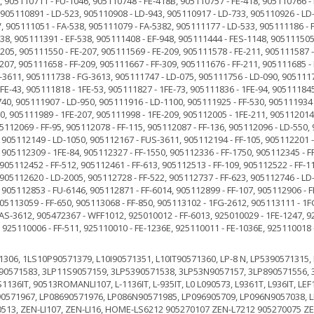
6, 1LS10P90571379, L10I90571351, L10IT90571360, LP-8 N, LP5390571315,
T90571583, 3LP11S9057159, 3LP5390571538, 3LP53N9057157, 3LP890571556, 3
1136IT, 90513ROMANLI107, L-1136IT, L-935IT, L0 L090573, L9361T, L936IT, LEF
0571967, LP08690571976, LP086N90571985, LP096905709, LP096N9057038, L
513, ZEN-LI107, ZEN-LI16, HOME-LS6212 905270107 ZEN-L7212 905270075 Z