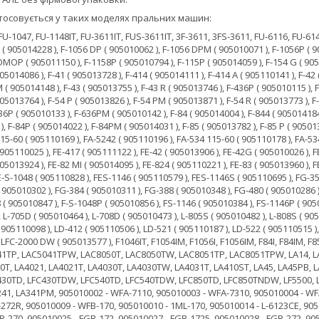
стосовується у таких моделях пральних машин:
 P ( 905013826 ), F-54 PM ( 905013871 ), F-54 R ( 905013773 ), F-634 ( 905014157 ), F-634 A ( 905110150 ), F-634 P ( 905014166 ), F-634 PM ( 905014175 ), F-636P ( 905010133 ), F-636PM ( 905010142 ), F-84 ( 905014004 ), F-844 ( 905014184 ), F-844 P ( 905014193 ), F-844 PM ( 905014200 ), F-846P ( 905010188 ), F-846PM ( 905010197 ), F-84P ( 905014022 ), F-84PM ( 905014031 ), F-85 ( 905013782 ), F-85 P ( 905013835 ), F-85 PM ( 905013880 ), F-948P ( 905010776 ), F-948PM ( 905010785 ), FA-524 115-60 ( 905110169 ), FA-5242 ( 905110196 ), FA-534 115-60 ( 905110178 ), FA-5342 ( 905110203 ), FE-1047 ( 905111159 ), FE-1347 ( 905111168 ), FE-41 ( 905013899 ), FE-414 ( 905110025 ), FE-417 ( 905111122 ), FE-42 ( 905013906 ), FE-42G ( 905010026 ), FE-43 ( 905013915 ), FE-534 ( 905110052 ), FE-534S ( 905110445 ), FE-537 ( 905111131 ), FE-54 ( 905013924 ), FE-82 MI ( 905014095 ), FE-824 ( 905110221 ), FE-83 ( 905013960 ), FE-83 CA ( 905010035 ), FE-837 ( 905111140 ), FE-85 ( 905013933 ), FE-S-1046 ( 905110392 ), FE-S-1048 ( 905110828 ), FES-1146 ( 905110579 ), FES-1146S ( 905110695 ), FG-350 ( 905010277 ), FG-3508 ( 905010357 ), FG-356 ( 905010320 ), FG-358 ( 905010339 ), FG-382 ( 905010302 ), FG-384 ( 905010311 ), FG-388 ( 905010348 ), FG-480 ( 905010286 ), F-H-1336P ( 905010375 ), F-S-1046 ( 905010259 ), F-S-1046P ( 905010268 ), F-S-1048 ( 905010847 ), F-S-1048P ( 905010856 ), FS-1146 ( 905010384 ), FS-1146P ( 905010400 ), L-305R ( 905010507 ), L-308R ( 905010516 ), L-605I ( 905010614 ), L-608I ( 905010623 ), L-705D ( 905010464 ), L-708D ( 905010473 ), L-805S ( 905010482 ), L-808S ( 905010491 ), LD-1042 ( 905110533 ), LD-1042V ( 905110846 ), LD-1051 ( 905110132 ), LD-411 ( 905110098 ), LD-412 ( 905110506 ), LD-521 ( 905110187 ), LD-522 ( 905110515 ), LD-832 ( 905110524 ), LD-841 ( 905110123 ), LD-842V ( 905110837 ), LFC-2000 D ( 905013568 ), LFC-2000 DW ( 905013577 ), F1046IT, F1054IM, F1056I, F1056IM, F84I, F84IM, F85I, LAC4030TP, LAC4030TPW, LAC4031TP, LAC4031TPW, LAC5040TP, LAC5040TPW, LAC5041TP, LAC5041TPW, LAC8050T, LAC8050TW, LAC8051TP, LAC8051TPW, LA14, LA24, LA34, LA34PB, LA34PM, LA341, LA341PB, LA351, LA351PB, LA38, LA381, LA4020, LA4020T, LA4021, LA4021T, LA4030T, LA4030TW, LA4031T, LA410ST, LA45, LA45PB, LA5040T, LA5040TW, LA5041T, LA5041TW, LA58PB, LFC1050TNVDW, LFC430TD, LFC430TDW, LFC540TD, LFC540TDW, LFC850TD, LFC850TNDW, LF5500, LK4, LK4S, LM1000, LN2040, LN2040T, FU6116, FU6146, FUS6116IT, FU/6146IT, LA141, LA241, LA341PM, 905010002 - WFA-7110, 905010003 - WFA-7310, 905010004 - WFA-7112, 905010005 - WFB-712, 905010006 - WFA-7312, 905010007 - 1L-270R, 905010008 - 1L-272R, 905010009 - WFB-170, 905010010 - 1ML-170, 905010014 - L-6123CE, 905010021 - F-2710LX, 905010022 - FGB-170, 905010023 - FGB-1705, 905010024 - FGB-270, 905010025 - FGB-172, 905010027 - FGB-1725, 905010028 - FGB-272, 905010029 - L-7712S, 905010080 - F-416, 905010099 - F-426, 905010106 - F-436, 905010124 - F-636, 905010151 - F-846R, 905010179 - F-846, 905010204 - F-1056, 905010366 - F-H-1336, 905010437 - L-16C, 905010446 - L-19C, 905010525 - L-225F, 905010534 - L-228F, 905010543 - L-505G, 905010552 - L-508G, 905010561 - F-516, 905010570 - F-536, 905010589 - F-526, 905010605 - XG-50, 905010632 - L-715D, 905010641 - L-718D, 905010669 - F-518, 905010678 - F-538, 905010945 - F-946, 905010954 - F-1246, 905010963 - L-161C, 905010981 - L-191C, 905010990 - L-2261F, 905011007 - L-2281F, 905011034 - L-5081G, 905011043 - L-5101G, 905011052 - L-7061D, 905011061 - L-7081D, 905011070 - L-8061S, 905011089 - L-8081S, 905011098 - L-6061I, 905011105 - L-6081I, 905011114 - L-4061P, 905011123 - L-4081P, 905011132 - L-3061R, 905011141 - L-3081R, 905011169 - F-2009, 905011178 - F-2011, 905011196 - FS-1148, 905011365 - L-2261F, 905011374 - L-2281F, 905011383 - L-9061M, 905011392 - L-9081M, 905011436 - L-192C, 905011445 - L-2082F, 905011454 - L-5102G, 905011463 - L-5082G, 905011472 - L-7082D, 905011481 - L-8082S, 905011490 - L-6082I, 905011506 - L-4082P, 905011524 - L-9082M, 905011560 - L-3082R, 905011579 - F-2609, 905011588 - F-2607, 905011597 - F-3609, 905011659 - F-3613, 905011668 - F-2611, 905011739 - 1F-51, 905011748 - 1F-55, 905011757 - L-7070D, 905011766 - L-7090D, 905011775 - L-4090F, 905011784 - L-209R, 905011793 - L-211R, 905011800 - L-509G, 905011819 - L-511G, 905011828 - 1F-206, 905011837 - 1F-2607, 905011846 - 1F-2609, 905011864 - 1F-3609, 905011873 - 1F-3609L, 905011882 - 1F-2611, 905011891 - 1F-3611, 905011926 - 1F-3613, 905012006 - FS-3611, 905012024 - L-1609I, 905012033 - F-4611, 905012060 - 1F-3611, 905012097 - LFA-1080, 905012104 - LFB-80, 905012113 - LFA-1100, 905012122 - LFB-100, 905012131 - L-7110D, 905012186 - LFA-1200, 905012195 - L-1611I, 905012202 - 2F-2607, 905012211 - 2F-2609, 905012239 - 2F-3609, 905012248 - 2F-2611, 905012514 - 2