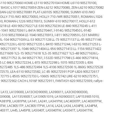
L5110 905270060 HOME-L5110 905270104 HOME-L6110 905270100,
ASIC-L1017 905270059 ZEN-L6212 905270080, ZEN-L6210 905270082
RBAN-L6210 905270081 PLAT-L6010S 905270090, SUNNY-610 /MO
HOLLY-710 /MO 805270050, HOLLY-710 /WR 805270051, ROMAN-L1026
0, ROMAN-L1226 905270013, SUNNY-610 905270017, HOLLY-612
0218 LE-430 905270227 LE-530 905270236 LE-840 905270245 L-411
L-1041 905270361 L-841A 905270441, l-914G 905270450 L-914D
LE-510 905270904 LE-1040 905270913, l-811 905270959 L-531 MARRU
1L-104 905271039 LL-53 905271128 LL-73 905271137 LL-95 905271146
905271226 L-631D 905271235 L-841D 905271244, l-631G 905271253 L-
 905271397 1L-1046 905271404 LL-956 905271413 LL-1156 905271422
905271609 1LS-15 905271618 1LS-35 905271627 1LS-48 905271636 L-
 905271752 3L-94 905271761, l-532D 905271798 LS-466 905271814,
5 LC-84LX 905272234, L-815 905272298 L-1015 905272305 L-836
05272485 1LS-486 905272494 1LS-4106 905272500 1L-860G 905272528
272573, LEA-6110 905272582, LC-85 905272591 POP-L826 905272617
715 L-850S 905272733 L-1060S 905272742 LIRE-6210 905272751,
905272902 CACH-L1016F 905272911, FANTASY-620 905272939, rallye-
S, LA13, LA139000, LA13CKD90093, LA390011, LA3CKD900300,
039008, LA113S90057, LA139051019, LA163900337, LAF1539051010,
 LA381PB, LA381PM, LA141, LA241, LA341PM, LAC4030TP, LAC4030TPW,
W, LAC8051TP, LAC8051TPW, LA14, LA24, LA34, LA34PB, LA34PM,
A4031T, LA45, LA45PB, LA5040T, LA5040TW, LA5041T, LA5041TW,