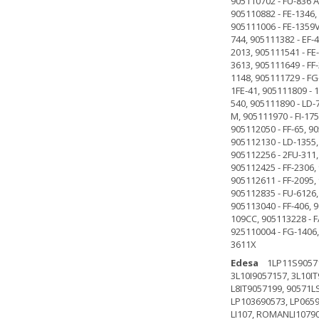
Edesa
1LP11S9057130
3L10I9057157, 3L10I
L8IT9057199, 90571LS
LP103690573, LP0659
LI107, ROMANLI10790