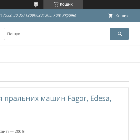
Кошик
9217532, 30.357120906231305, Київ, Україна
Кошик
я пральних машин Fagor, Edesa,
айті — 200 ₴