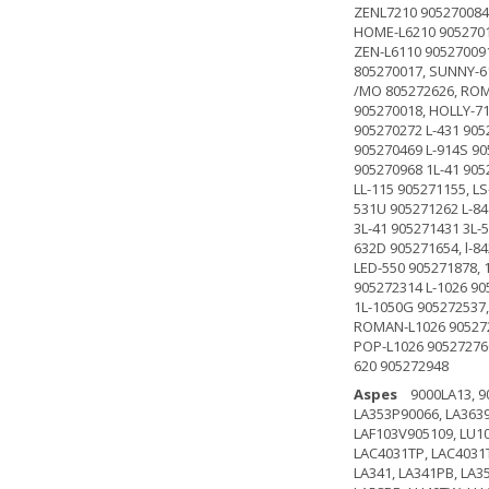
ZENL7210 905270084
HOME-L6210 9052701
ZEN-L6110 90527009
805270017, SUNNY-6
/MO 805272626, ROM
905270018, HOLLY-71
905270272 L-431 905
905270469 L-914S 90
905270968 1L-41 905
LL-115 905271155, L
531U 905271262 L-84
3L-41 905271431 3L-
632D 905271654, l-8
LED-550 905271878, 
905272314 L-1026 90
1L-1050G 905272537,
ROMAN-L1026 905272
POP-L1026 905272760
620 905272948
Aspes
9000LA13, 900
LA353P90066, LA3639
LAF103V905109, LU10
LAC4031TP, LAC4031
LA341, LA341PB, LA3