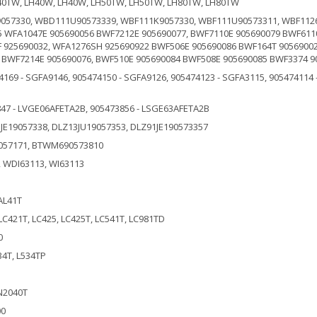
40TW, LH40W, LH40W, LH50TW, LH50TW, LH80TW, LH80TW
7330, WBD111U90573339, WBF111K9057330, WBF111U90573311, WBF1126K
 WFA1047E 905690056 BWF7212E 905690077, BWF7110E 905690079 BWF611
 925690032, WFA1276SH 925690922 BWF506E 905690086 BWF164T 9056900
BWF7214E 905690076, BWF510E 905690084 BWF508E 905690085 BWF3374 9
69 - SGFA9146, 905474150 - SGFA9126, 905474123 - SGFA3115, 905474114 -
7 - LVGE06AFETA2B, 905473856 - LSGE63AFETA2B
19057338, DLZ13JU19057353, DLZ91JE190573357
7171, BTWM690573810
WDI63113, WI63113
AL41T
LC421T, LC425, LC425T, LC541T, LC981TD
0
34T, L534TP
N2040T
00