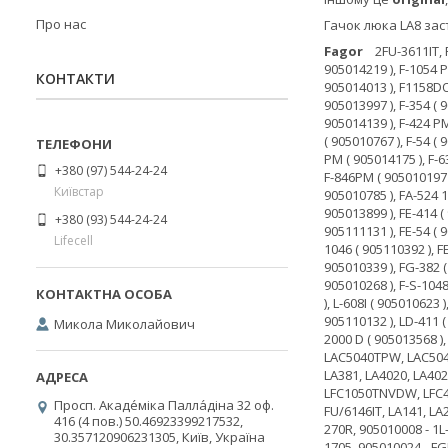
Про нас
Гачок люка LA8 за
Fagor
2FU-3611IT, FU-1047, FU-1148IT, FU-3611IT, FUS-3611IT, 3F-3611, 3FS-3611, FU-6116, FU-6146, 3F3611, 3FS3611, F-105 ( 905013791 ), F-105 P ( 905013844 ), F-1054 ( 905014219 ), F-1054 P ( 905014228 ), F-1056 DP ( 905010062 ), F-1056 DPM ( 905010071 ), F-1056P ( 905010213 ), F-1056PM ( 905010222 ), F-1058DP ( 905010936 ), F-115 ( 905014013 ), F1158DOMOP ( 905011150 ), F-1158P ( 905010794 ), F-115P ( 905014059 ), F-154 G ( 905013942 ), F-2100P ( 905010428 ), F-2200P ( 905010865 ), F-254 D ( 905013997 ), F-354 ( 905014086 ), F-41 ( 905013728 ), F-414 ( 905014111 ), F-414 A ( 905110141 ), F-42 ( 905013737 ), F-420 ( 905010053 ), F-424 ( 905014120 ), F-424 P ( 905014139 ), F-424 PM ( 905014148 ), F-43 ( 905013755 ), F-43 R ( 905013746 ), F-436P ( 905010115 ), F -534 ( 905010044 ), F-536P ( 905010598 ), F-538P ( 905010758 ), F-538PM ( 905010767 ), F-54 ( 905013764 ), F-54
КОНТАКТИ
+380 (97) 544-24-24
Київстар
+380 (93) 544-24-24
Lifecell
Микола Миколайович
Просп. Акаде́міка Палла́діна 32 оф.
416 (4 пов.) 50.46923399217532,
30.357120906231305, Київ, Україна