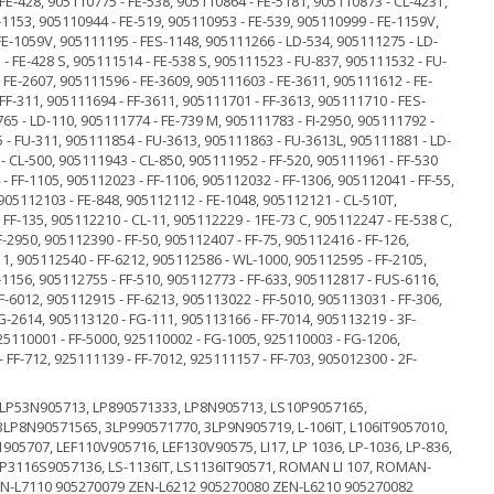
 LP53N905713, LP890571333, LP8N905713, LS10P9057165,
LP8N90571565, 3LP990571770, 3LP9N905719, L-106IT, L106IT9057010,
1905707, LEF110V905716, LEF130V90575, LI17, LP 1036, LP-1036, LP-836,
P3116S9057136, LS-1136IT, LS1136IT90571, ROMAN LI 107, ROMAN-
EN-L7110 905270079 ZEN-L6212 905270080 ZEN-L6210 905270082