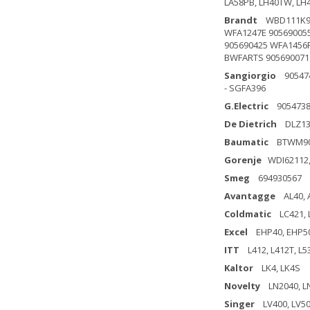
LA58PB, LH40TW, LH
Brandt
WBD111K905
WFA1247E 905690055
905690425 WFA1456F
BWFARTS 905690071 
Sangiorgio
9054741
- SGFA396
G.Electric
90547384
De Dietrich
DLZ13JE
Baumatic
BTWM905
Gorenje
WDI62112, 
Smeg
694930567
Avantagge
AL40, 
Coldmatic
LC421, 
Excel
EHP40, EHP5
ITT
L412, L412T, L5
Kaltor
LK4, LK4S
Novelty
LN2040, L
Singer
LV400, LV5