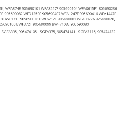
, WFA374E 905690101 WFA3217F 905690104 WFA0615F1 805690236
0E 905690082 WFD1250F 905690407 WFA1247F 905690416 WFA1447F
28 BWF171T 905690038 BWF6212E 905690081 WFA0877A 925690028,
05690100 BWF372T 905690099 BWF7108E 905690080
 SGFA395, 905474105 - SGFA375, 905474141 - SGFA3116, 905474132