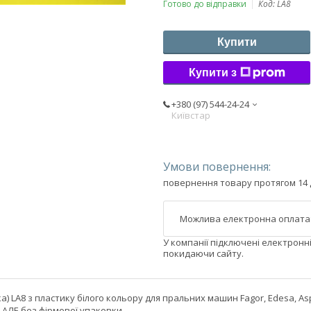
Готово до відправки
Код:
LA8
Купити
Купити з
+380 (97) 544-24-24
Київстар
повернення товару протягом 14 
У компанії підключені електронн
покидаючи сайту.
а) LA8 з пластику білого кольору для пральних машин Fagor, Edesa, Aspes
, АЛЕ без фірмової упаковки.