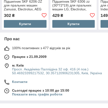
Підшипник SKF 6206-2Z
Підшипник SKF 6306 zz
Підш
для пральних машин
(30*72*19) для пральних
для
Zanussi, Electrolux, AEG
машин LG, Electrolux,
Indes
Zanussi, AEG
302
429
149
₴
₴
Купити
Купити
Про нас
100% позитивних з 477 відгуків за рік
Працює з 21.09.2009
м. Київ
Просп. Акаде́міка Палла́діна 32 оф. 416 (4 пов.)
50.46923399217532, 30.357120906231305, Київ, Україна
Контакти
Сьогодні працює з 10:00 до 15:00
Показати весь графік роботи