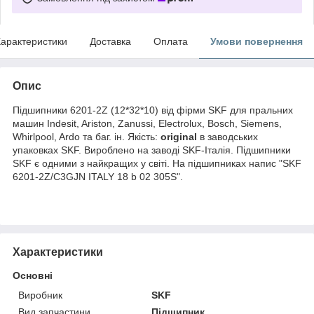
арактеристики
Доставка
Оплата
Умови повернення
Опис
Підшипники 6201-2Z (12*32*10) від фірми SKF для пральних
машин Indesit, Ariston, Zanussi, Electrolux, Bosch, Siemens,
Whirlpool, Ardo та баг. ін. Якість:
original
в заводських
упаковках SKF. Вироблено на заводі SKF-Італія. Підшипники
SKF є одними з найкращих у світі. На підшипниках напис "SKF
6201-2Z/C3GJN ITALY 18 b 02 305S".
Характеристики
Основні
Виробник
SKF
Вид запчастини
Підшипник