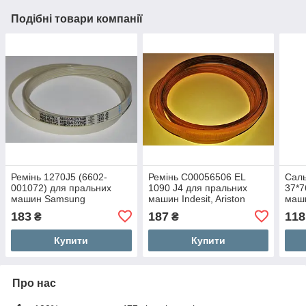
Подібні товари компанії
Ремінь 1270J5 (6602-
Ремінь C00056506 EL
Сал
001072) для пральних
1090 J4 для пральних
37*7
машин Samsung
машин Indesit, Ariston
маш
183
187
118
₴
₴
Купити
Купити
Про нас