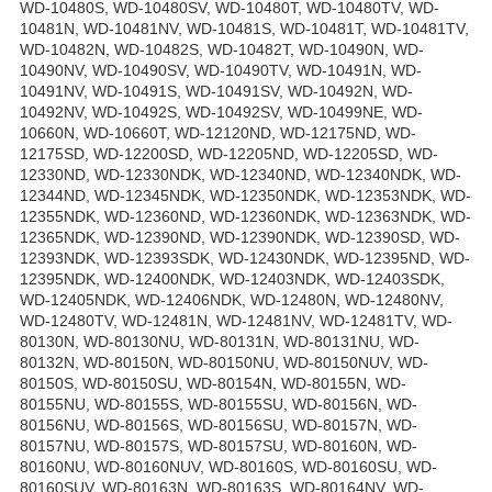
WD-10480S, WD-10480SV, WD-10480T, WD-10480TV, WD-
10481N, WD-10481NV, WD-10481S, WD-10481T, WD-10481TV,
WD-10482N, WD-10482S, WD-10482T, WD-10490N, WD-
10490NV, WD-10490SV, WD-10490TV, WD-10491N, WD-
10491NV, WD-10491S, WD-10491SV, WD-10492N, WD-
10492NV, WD-10492S, WD-10492SV, WD-10499NE, WD-
10660N, WD-10660T, WD-12120ND, WD-12175ND, WD-
12175SD, WD-12200SD, WD-12205ND, WD-12205SD, WD-
12330ND, WD-12330NDK, WD-12340ND, WD-12340NDK, WD-
12344ND, WD-12345NDK, WD-12350NDK, WD-12353NDK, WD-
12355NDK, WD-12360ND, WD-12360NDK, WD-12363NDK, WD-
12365NDK, WD-12390ND, WD-12390NDK, WD-12390SD, WD-
12393NDK, WD-12393SDK, WD-12430NDK, WD-12395ND, WD-
12395NDK, WD-12400NDK, WD-12403NDK, WD-12403SDK,
WD-12405NDK, WD-12406NDK, WD-12480N, WD-12480NV,
WD-12480TV, WD-12481N, WD-12481NV, WD-12481TV, WD-
80130N, WD-80130NU, WD-80131N, WD-80131NU, WD-
80132N, WD-80150N, WD-80150NU, WD-80150NUV, WD-
80150S, WD-80150SU, WD-80154N, WD-80155N, WD-
80155NU, WD-80155S, WD-80155SU, WD-80156N, WD-
80156NU, WD-80156S, WD-80156SU, WD-80157N, WD-
80157NU, WD-80157S, WD-80157SU, WD-80160N, WD-
80160NU, WD-80160NUV, WD-80160S, WD-80160SU, WD-
80160SUV, WD-80163N, WD-80163S, WD-80164NV, WD-