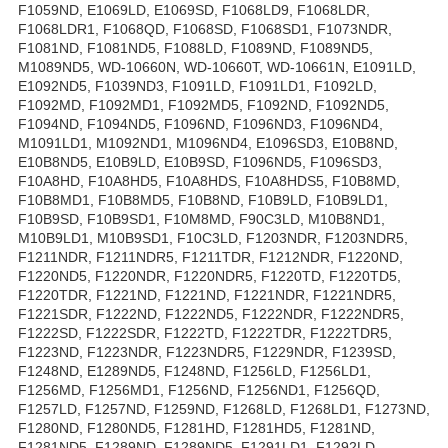
F1059ND, E1069LD, E1069SD, F1068LD9, F1068LDR,
F1068LDR1, F1068QD, F1068SD, F1068SD1, F1073NDR,
F1081ND, F1081ND5, F1088LD, F1089ND, F1089ND5,
M1089ND5, WD-10660N, WD-10660T, WD-10661N, E1091LD,
E1092ND5, F1039ND3, F1091LD, F1091LD1, F1092LD,
F1092MD, F1092MD1, F1092MD5, F1092ND, F1092ND5,
F1094ND, F1094ND5, F1096ND, F1096ND3, F1096ND4,
M1091LD1, M1092ND1, M1096ND4, E1096SD3, E10B8ND,
E10B8ND5, E10B9LD, E10B9SD, F1096ND5, F1096SD3,
F10A8HD, F10A8HD5, F10A8HDS, F10A8HDS5, F10B8MD,
F10B8MD1, F10B8MD5, F10B8ND, F10B9LD, F10B9LD1,
F10B9SD, F10B9SD1, F10M8MD, F90C3LD, M10B8ND1,
M10B9LD1, M10B9SD1, F10C3LD, F1203NDR, F1203NDR5,
F1211NDR, F1211NDR5, F1211TDR, F1212NDR, F1220ND,
F1220ND5, F1220NDR, F1220NDR5, F1220TD, F1220TD5,
F1220TDR, F1221ND, F1221ND, F1221NDR, F1221NDR5,
F1221SDR, F1222ND, F1222ND5, F1222NDR, F1222NDR5,
F1222SD, F1222SDR, F1222TD, F1222TDR, F1222TDR5,
F1223ND, F1223NDR, F1223NDR5, F1229NDR, F1239SD,
F1248ND, E1289ND5, F1248ND, F1256LD, F1256LD1,
F1256MD, F1256MD1, F1256ND, F1256ND1, F1256QD,
F1257LD, F1257ND, F1259ND, F1268LD, F1268LD1, F1273ND,
F1280ND, F1280ND5, F1281HD, F1281HD5, F1281ND,
F1281ND5, F1289ND, F1289ND5, F1291LD1, F1292LD,