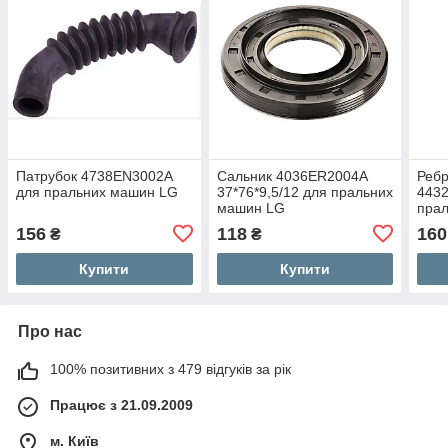
Патрубок 4738EN3002A
Сальник 4036ER2004A
Реб
для пральних машин LG
37*76*9,5/12 для пральних
443
машин LG
пра
156
118
160
₴
₴
Купити
Купити
Про нас
100% позитивних з 479 відгуків за рік
Працює з 21.09.2009
м. Київ