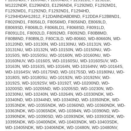
M1222NDR, E1296ND3, E1296ND4, F1292MD, F1292MD1,
F1292MD1, F1292ND, F1292ND1, F1294HD,
F1294HDAH12812, F12DA8NDABD8ND, F12DDA F12B8ND1,
F8020ND1, F8056LD, F8056MD, F8056ND, E8069LD,
E8069SD, F8068LD, F8068LD1, F8068SD, F8091LD,
F8091LD1, F8092LD, F8092MD, F8092ND, F80B8MD,
F80B8ND, F80B9LD, F80C3LD, WD-80660, WD-80660N, WD-
10120ND, WD-10130N, WD-10130NU, WD-10131N, WD-
10131NU, WD-10132N, WD-10150N, WD-10150NU, WD-
10150S, WD-10150SU, WD-10160N, WD-10160NU, WD-
10160NUV, WD-10160S, WD-10160SU, WD-10160SUV, WD-
10163N, WD-10163S, WD-10164N, WD-10164NV, WD-10164S,
WD-10164SV, WD-10175ND, WD-10175SD, WD-10180NU, WD-
10180S, WD-10180SU, WD-10192N, WD-10192NV, WD-
10192S, WD-10192SV, WD-10192T, WD-10200ND, WD-
10200SD, WD-10205ND, WD-10205SD, WD-10230N, WD-
10230NU, WD-10240N, WD-10264N, WD-10330NDK, WD-
10340ND, WD-10344ND, WD-10340ND, WD-10350NDK, WD-
10353NDK, WD-10355NDK, WD-10360ND, WD-10360NDK, WD-
10363NDK, WD-10365NDK, WD-10384N, WD-10390ND, WD-
10390NDK, WD-10390SD, WD-10393NDK, WD-10393SDK, WD-
10395NDK, WD-10400NDK, WD-10403NDK, WD-10403SDK,
WD-10405NDK, WD-10406NDK, WD-10480N, WD-10480NV,