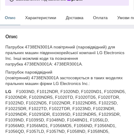
Опис
Характеристики
Доставка
Оплата
Умови п
Опис
Патрубок 4738EN3001A повітряний (паровідвідний) для
пральних машин південнокорейської компанії LG Electronics
Inc. Інші можливі коди та позначення
патрубка 4738EN3001A: 4738ER3001A.
Патрубок паровідвідний
(повітряний) 4738EN3001A застосовується в таких моделях
пральних машин фірми LG Electronics Inc.:
LG
F1003ND, F1012NDR, F1020ND, F1020ND1, F1020ND5,
F1020NDR, F1020NDR5, F1020TD, F1020TD5, F1020TDR,
F1022ND, F1022ND5, F1022NDR, F1022NDR5, F1022SD,
F1022SDR, F1022TD, F1022TDR, F1023ND, F1023NDR,
F1029NDR, F1029SDR, E1039SD, F1023NDR5, F1029SDR,
F1039ND, F1039SD, F1048ND, F1048ND1, F1056LD,
F1056MD, F1056MD1, F1056MD5, F1056ND, F1056ND1,
F1056QD, F1057LD, F1057ND, F1058ND, F1058ND5,