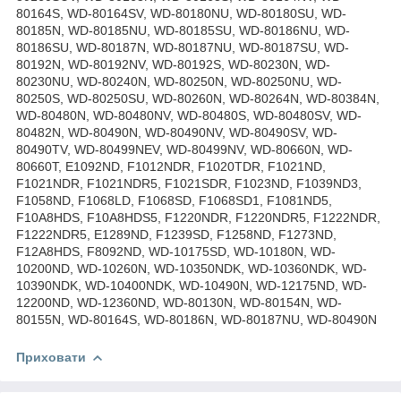
80164S, WD-80164SV, WD-80180NU, WD-80180SU, WD-
80185N, WD-80185NU, WD-80185SU, WD-80186NU, WD-
80186SU, WD-80187N, WD-80187NU, WD-80187SU, WD-
80192N, WD-80192NV, WD-80192S, WD-80230N, WD-
80230NU, WD-80240N, WD-80250N, WD-80250NU, WD-
80250S, WD-80250SU, WD-80260N, WD-80264N, WD-80384N,
WD-80480N, WD-80480NV, WD-80480S, WD-80480SV, WD-
80482N, WD-80490N, WD-80490NV, WD-80490SV, WD-
80490TV, WD-80499NEV, WD-80499NV, WD-80660N, WD-
80660T, E1092ND, F1012NDR, F1020TDR, F1021ND,
F1021NDR, F1021NDR5, F1021SDR, F1023ND, F1039ND3,
F1058ND, F1068LD, F1068SD, F1068SD1, F1081ND5,
F10A8HDS, F10A8HDS5, F1220NDR, F1220NDR5, F1222NDR,
F1222NDR5, E1289ND, F1239SD, F1258ND, F1273ND,
F12A8HDS, F8092ND, WD-10175SD, WD-10180N, WD-
10200ND, WD-10260N, WD-10350NDK, WD-10360NDK, WD-
10390NDK, WD-10400NDK, WD-10490N, WD-12175ND, WD-
12200ND, WD-12360ND, WD-80130N, WD-80154N, WD-
80155N, WD-80164S, WD-80186N, WD-80187NU, WD-80490N
Приховати