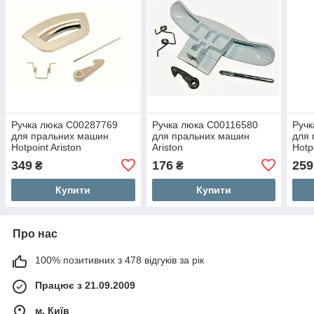
Ручка люка C00287769
Ручка люка C00116580
Ручк
для пральних машин
для пральних машин
для
Hotpoint Ariston
Ariston
Hotp
349
176
259
₴
₴
Купити
Купити
Про нас
100% позитивних з 478 відгуків за рік
Працює з 21.09.2009
м. Київ