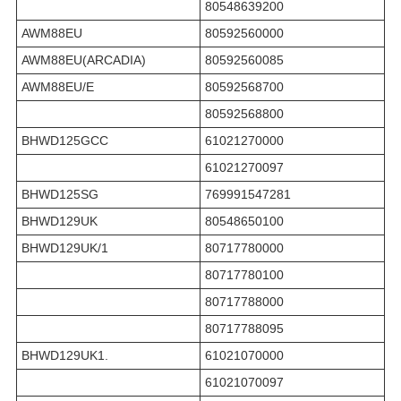
80548639200
AWM88EU
80592560000
AWM88EU(ARCADIA)
80592560085
AWM88EU/E
80592568700
80592568800
BHWD125GCC
61021270000
61021270097
BHWD125SG
769991547281
BHWD129UK
80548650100
BHWD129UK/1
80717780000
80717780100
80717788000
80717788095
BHWD129UK1.
61021070000
61021070097