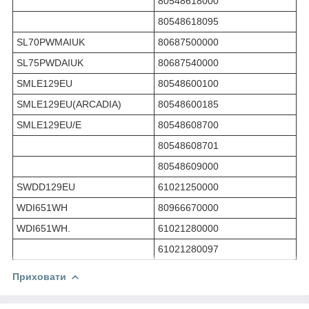
80548618000
80548618095
SL70PWMAIUK
80687500000
SL75PWDAIUK
80687540000
SMLE129EU
80548600100
SMLE129EU(ARCADIA)
80548600185
SMLE129EU/E
80548608700
80548608701
80548609000
SWDD129EU
61021250000
WDI651WH
80966670000
WDI651WH.
61021280000
61021280097
Приховати