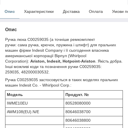
Опис
Характеристики
Доставка
Оплата
Умови п
Опис
Ручка люка C00259035 (а точніше ремкомплект
ручки: сама ручка, крючок, пружина і штифт) для пральних
машин фірми Indesit Company і її сьогодення власника
американської корпорації Вірпул (Whirlpool
Corporation):
Ariston, Indesit, Hotpoint-Ariston
. Якість добра.
Інші можливі коди та позначення ручки C00259035:
259035, 482000030532.
Ручка C00259035 застосовується в таких моделях пральних
машин Indesit Co. - Whirlpool Corp.:
Модель
Продукт. №
IWME10EU
80528080000
AWM108(EU).N/E
80646038700
80646038800