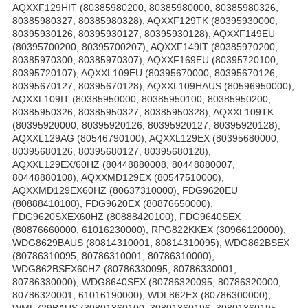
AQXXF129HIT (80385980200, 80385980000, 80385980326,
80385980327, 80385980328), AQXXF129TK (80395930000,
80395930126, 80395930127, 80395930128), AQXXF149EU
(80395700200, 80395700207), AQXXF149IT (80385970200,
80385970300, 80385970307), AQXXF169EU (80395720100,
80395720107), AQXXL109EU (80395670000, 80395670126,
80395670127, 80395670128), AQXXL109HAUS (80596950000),
AQXXL109IT (80385950000, 80385950100, 80385950200,
80385950326, 80385950327, 80385950328), AQXXL109TK
(80395920000, 80395920126, 80395920127, 80395920128),
AQXXL129AG (80546790100), AQXXL129EX (80395680000,
80395680126, 80395680127, 80395680128),
AQXXL129EX/60HZ (80448880008, 80448880007,
80448880108), AQXXMD129EX (80547510000),
AQXXMD129EX60HZ (80637310000), FDG9620EU
(80888410100), FDG9620EX (80876650000),
FDG9620SXEX60HZ (80888420100), FDG9640SEX
(80876660000, 61016230000), RPG822KKEX (30966120000),
WDG8629BAUS (80814310001, 80814310095), WDG862BSEX
(80786310095, 80786310001, 80786310000),
WDG862BSEX60HZ (80786330095, 80786330001,
80786330000), WDG8640SEX (80786320095, 80786320000,
80786320001, 61016190000), WDL862EX (80786300000),
WMF729BAUS (30801360100, 30801360196, 30801360195,