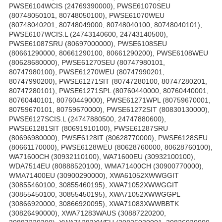
PWSE6104WCIS (24769390000), PWSE61070SEU
(80748050101, 80748050100), PWSE61070WEU
(80748040201, 80748049000, 80748040100, 80748040101),
PWSE6107WCIS.L (24743140600, 24743140500),
PWSE61087SRU (80697000000), PWSE6108SEU
(80661290000, 80661290100, 80661290200), PWSE6108WEU
(80628680000), PWSE61270SEU (80747980101,
80747980100), PWSE61270WEU (80747990201,
80747990200), PWSE61271SIT (80747280100, 80747280201,
80747280101), PWSE61271SPL (80760440000, 80760440001,
80760440101, 80760449000), PWSE61271WPL (80759670001,
80759670101, 80759670000), PWSE61272SIT (80830130000),
PWSE6127SCIS.L (24747880500, 24747880600),
PWSE61281SIT (80691910100), PWSE61287SRU
(80696980000), PWSE6128IT (80628770000), PWSE6128SEU
(80661170000), PWSE6128WEU (80628760000, 80628760100),
WA71600CH (30932110100), WA71600EU (30932100100),
WDA7514EU (80888520100), WMA71400CH (30900770000),
WMA71400EU (30900290000), XWA61052XWWGGIT
(30855460100, 30855460195), XWA71052XWWGGIT
(30855450100, 30855450195), XWA71052XWWGGPL
(30866920000, 30866920095), XWA71083XWWBBTK
(30826490000), XWA71283WAUS (30887220200,