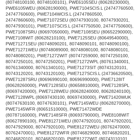
(80748100100, 80748100101), PWE6105SEU (80628230000),
PWE6105WEU (80628190000), PWE7104SCIS.L (24747760500,
24747760600), PWE7104WCIS.L (24747860500,
24747860600), PWE71072SEU (80747930100, 80747930201,
80747930101), PWE7107SCIS.L (24747750500, 24747750600),
PWE71087SRU (80697050000), PWE7108SEU (80652290000),
PWE7108WIT (80628210100), PWE7125SEU (80649540000),
PWE71271SEU (80748090201, 80748090101, 80748090100),
PWE71271WEU (80748089000, 80748080100, 80748080101,
80748080201), PWE71272WIT (80747259000, 80747250100,
80747250101, 80747250201), PWE71272WPL (80761340001,
80761340000, 80761340101), PWE71273SIT (80743120101,
80743120201, 80743120100), PWE7127SCIS.L (24736620500),
PWE71287SRU (80696990100, 80696990000), PWE7128IT
(80628260000), PWE7128SEU (80658810000), PWE7128SPL
(80697420000), PWE7128WEU (80628240000, 80628240100),
PWE7128WPL (80697430100, 80697430000), PWE71420WUK
(80747630100, 80747630101), PWE7145WEU (80628270000),
PWE7145WFR (80651510000), PWE71472WDE
(80787160000), PWE7148SFR (80693790000), PWE8108WIT
(80627890100), PWE81271WEU (80747920101, 80747920201,
80747929000, 80747920100), PWE81272WEU (80762470000,
80762470001), PWE81272WFR (80746829000, 80746820201,
80746820101, 80746820100), PWE81272WIT (80743110101,