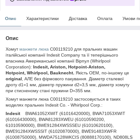
Опис
Характеристики
Доставка
Оплата
Умови п
Опис
Хомут
манжети люка
C00119210 для пральних машин
італійської компанії Indesit Company та її теперішнього
власника Американської компанії Вірпул (Whirlpool
Corporation):
Indesit, Ariston, Hotpoint-Ariston,
Hotpoint, Whirlpool, Bauknecht.
Якість OEM, по-іншому це
original
, АЛЕ без фірмового пакування. Діаметр сталевої
дроту d1=1 мм, діаметр пружини d2=3,5 мм, діаметр хомуту
при стисненому стані пружини D=355 мм.
Хомут манжети люка C00119210 застосовується в таких
моделях пральних Indesit Co. - Whirlpool Corp.:
Indesit
BWA61052XWIT (61016420000), BWA71053XWIT
(61016430000), BWA81283XWEU (61010590200,
61010590000), BWE91284XWSSSEU (61010620100),
BWE91284XWSSSIT (61020870000), BWE91483XWFR
(61008750000), MWDA75128WKCIS (80888170100), ND808LS