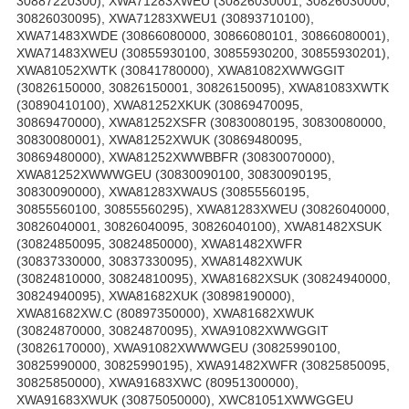
30887220300), XWA71283XWEU (30826030001, 30826030000,
30826030095), XWA71283XWEU1 (30893710100),
XWA71483XWDE (30866080000, 30866080101, 30866080001),
XWA71483XWEU (30855930100, 30855930200, 30855930201),
XWA81052XWTK (30841780000), XWA81082XWWGGIT
(30826150000, 30826150001, 30826150095), XWA81083XWTK
(30890410100), XWA81252XKUK (30869470095,
30869470000), XWA81252XSFR (30830080195, 30830080000,
30830080001), XWA81252XWUK (30869480095,
30869480000), XWA81252XWWBBFR (30830070000),
XWA81252XWWWGEU (30830090100, 30830090195,
30830090000), XWA81283XWAUS (30855560195,
30855560100, 30855560295), XWA81283XWEU (30826040000,
30826040001, 30826040095, 30826040100), XWA81482XSUK
(30824850095, 30824850000), XWA81482XWFR
(30837330000, 30837330095), XWA81482XWUK
(30824810000, 30824810095), XWA81682XSUK (30824940000,
30824940095), XWA81682XUK (30898190000),
XWA81682XW.C (80897350000), XWA81682XWUK
(30824870000, 30824870095), XWA91082XWWGGIT
(30826170000), XWA91082XWWWGEU (30825990100,
30825990000, 30825990195), XWA91482XWFR (30825850095,
30825850000), XWA91683XWC (80951300000),
XWA91683XWUK (30875050000), XWC81051XWWGGEU