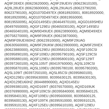
AQ9F28XEX (80623620000), AQ9F29UEXV (80623610100),
AQ9L28UEX (80623600000), AQ9L29UAUS (80623790200,
80623790100), AQD1070D497EX (80818920001, 80818920000,
80818920095), AQD1070D497XEX (80819550000,
80819550095), AQGD149SEU (80464970100), AQGD169SHEU
(80497650000), AQGF129EU (80465030100), AQGF149SEU
(80465040100), AQM9D49UEX (80623890000), AQM9D49XEX
(80758270000), AQM9F09UEX (80623870000),
AQM9F09UEX60HZ (80623910000), AQM9F29UAG
(80630560000), AQM9F29UKW (80623900000), AQM9F29XEX
(80623880000), AQSD129EU (80395810100), AQSF105CSI
(80395890100), AQSF109EU (80395790100), AQSF129CSI
(80395880100), AQSF129EU (80395800100), AQSF129IT
(80397260100), AQSL105IT (80419760000), AQSL109CSI
(80395870100), AQSL109EU (80395780100, 80395780200),
AQSL109IT (80397250100), AQSL85CSI (80395860100),
AQXD129EU (80395630000, 80395630125, 80395630130),
AQXD129EU60HZ (80448890000), AQXD145EU
(80399380100), AQXD169IT (80376570000), AQXD169UK
(80376990000), AQXF109CSI (80395840000, 80395840125,
80395840130), AQXF109EU (80395600000, 80395600125,
80395600130), AQXF109TK (80395910000, 80395910125,
80395910130), AQXF125EU (80395610100), AQXF129EU