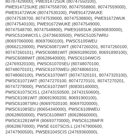
80787429000), PWE91472SUK (80747550100),
PWE91472SUKE (80747558700, 80747558800, 80747559000),
PWE91472WUK (80747530100), PWE91472WUKE
(80747538700, 80747539000, 80747538800), PWE91672WUK
(80747540100), PWE91672WUKE (80747549000,
80747548700, 80747548800), PWE9168SUK (80690830000),
PWSC5104WCIS.L (24736630500), PWSC51057WRU
(80697060000, 80697060100), PWSC5105WEU
(80662120000), PWSC60871WIT (80747260201, 80747260100,
80747260101), PWSC60881WIT (80691890200, 80691890100),
PWSC6088WIT (80628640000), PWSC6104WCIS
(24769320100), PWSC61070SEU (80748070100,
80748070101), PWSC61070WEU (80748060101,
80748060100), PWSC61070WIT (80747320101, 80747320100),
PWSC61071WIT (80747270100, 80747270101, 80747270201,
80747279000), PWSC61072WIT (80830140000),
PWSC6107SCIS.L (24743150500, 24743150600),
PWSC61081WIT (80691900200, 80691900100),
PWSC61087SRU (80697020100, 80697020000),
PWSC6108SEU (80654340000), PWSC6108WEU
(80628650000), PWSC6108WIT (80628660000),
PWSC61281WFR (80693770000), PWSC6128WFR
(80628670000), PWSE 6107SCIS.L (24747900600,
24747900500), PWSE6104SCIS (24769360000),