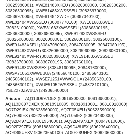
30825980001), XWE81483XKEU (30826300000, 30826300200,
30826300095), XWE81483XWSSSEU (30836970000,
30836970095), XWE81484XWDE (30887340100),
XWE81484XWSSSEU (30887770100), XWE81683XWEU
(30826100000), XWE81683XWSSSEU (30836800195,
30836800000, 30836800095), XWE91283XWSSSEU
(30826000000, 30826000001, 30826000195, 30826000100),
XWE91483XSEU (30847080000, 30847080095, 30847080195),
XWE91483XWEU (30826060000, 30826060095, 30826060100),
XWE91483XWFR (30825890100), XWE91483XWSSSEU
(30836760000, 30836760195, 30836760100),
XWE91483XWSSSEX (30848160095, 30848160000),
XWSA71051XWWBBUA (24856640100, 24856640101,
24856640102), XWSE71251XWWGGUA (24856630100,
24856630102), XWUE51052WSSSEU (24887810100),
YSE2270ZWBUA (24936540000)
Ariston
AQ113D697DEX (80818900000, 80818900001),
AQ113D697DXEX (80818910095, 80818910001, 80818910000),
AQ7D29IEX (80623560000), AQ7F05XEU (80623590000),
AQ7F09IEX (80623540000), AQ7L05IEX (80623480000),
AQ92D497EX (80819540001), AQ92D497XEX (80847610000),
AQ92F297EX (80818880000), AQ9D48UEX (80623640000),
AQ9D69UEXV (80623650100), AQ9F28UHEX (80623630000),