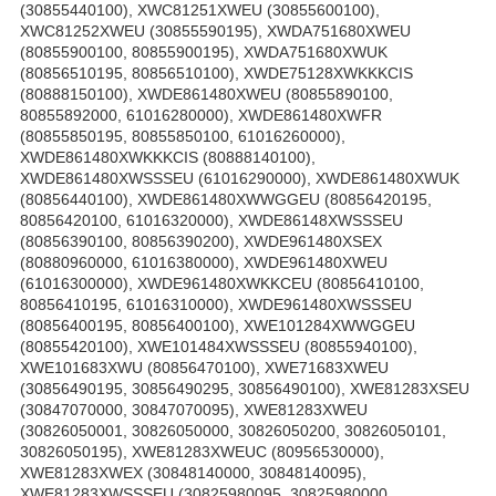
(30855440100), XWC81251XWEU (30855600100),
XWC81252XWEU (30855590195), XWDA751680XWEU
(80855900100, 80855900195), XWDA751680XWUK
(80856510195, 80856510100), XWDE75128XWKKKCIS
(80888150100), XWDE861480XWEU (80855890100,
80855892000, 61016280000), XWDE861480XWFR
(80855850195, 80855850100, 61016260000),
XWDE861480XWKKKCIS (80888140100),
XWDE861480XWSSSEU (61016290000), XWDE861480XWUK
(80856440100), XWDE861480XWWGGEU (80856420195,
80856420100, 61016320000), XWDE86148XWSSSEU
(80856390100, 80856390200), XWDE961480XSEX
(80880960000, 61016380000), XWDE961480XWEU
(61016300000), XWDE961480XWKKCEU (80856410100,
80856410195, 61016310000), XWDE961480XWSSSEU
(80856400195, 80856400100), XWE101284XWWGGEU
(80855420100), XWE101484XWSSSEU (80855940100),
XWE101683XWU (80856470100), XWE71683XWEU
(30856490195, 30856490295, 30856490100), XWE81283XSEU
(30847070000, 30847070095), XWE81283XWEU
(30826050001, 30826050000, 30826050200, 30826050101,
30826050195), XWE81283XWEUC (80956530000),
XWE81283XWEX (30848140000, 30848140095),
XWE81283XWSSSEU (30825980095, 30825980000,