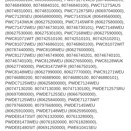
80746849000, 80746840101, 80746840100), PWC7127SAUS
(80748310001, 80748310000), PWC71287SRU (80697040000),
PWC7128SEU (80658800000), PWC7143SUK (80649560000),
PWC7143WUK (80627520000), PWC7145WFR (80627580000),
PWC71472WEU (80746730100, 80746730101), PWC7148WEU
(80627530000, 80627530100), PWC7168WEU (80627590000),
PWC81071WIT (80742510100, 80742510101, 80742510201),
PWC81072WEU (80746860101, 80746860100), PWC81072WIT
(80787440000), PWC8108WEU (80627600000),
PWC81272WEU (80746749000, 80746740201, 80746740101,
80746740100), PWC8128WEU (80627650000), PWC8128WUK
(80627740000), PWC81472WFR (80746750100),
PWC8148WEU (80627990000, 80627770000), PWC91271WEU
(80746880200, 80746889000, 80746880100, 80746880101),
PWDC7125WEU (80625800000), PWDE7124WEU
(80747130200, 80747130300, 80747130100), PWDE71257SRU
(80697080000), PWDE7125SEU (80667500000),
PWDE7125WEU (80625840000), PWDE71273WIT
(80797660000, 80797668000), PWDE7145WEU
(80625910000), PWDE7148WEU (80625950000),
PWDE81473SIT (80761320000, 80761328000),
PWDE81473WEU (80761820000, 80761828000),
PWDE81480SIT (80691250000), PWE61041SEU