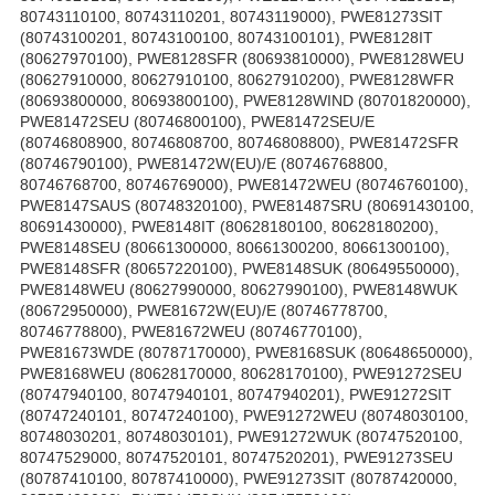
80743110100, 80743110201, 80743119000), PWE81273SIT
(80743100201, 80743100100, 80743100101), PWE8128IT
(80627970100), PWE8128SFR (80693810000), PWE8128WEU
(80627910000, 80627910100, 80627910200), PWE8128WFR
(80693800000, 80693800100), PWE8128WIND (80701820000),
PWE81472SEU (80746800100), PWE81472SEU/E
(80746808900, 80746808700, 80746808800), PWE81472SFR
(80746790100), PWE81472W(EU)/E (80746768800,
80746768700, 80746769000), PWE81472WEU (80746760100),
PWE8147SAUS (80748320100), PWE81487SRU (80691430100,
80691430000), PWE8148IT (80628180100, 80628180200),
PWE8148SEU (80661300000, 80661300200, 80661300100),
PWE8148SFR (80657220100), PWE8148SUK (80649550000),
PWE8148WEU (80627990000, 80627990100), PWE8148WUK
(80672950000), PWE81672W(EU)/E (80746778700,
80746778800), PWE81672WEU (80746770100),
PWE81673WDE (80787170000), PWE8168SUK (80648650000),
PWE8168WEU (80628170000, 80628170100), PWE91272SEU
(80747940100, 80747940101, 80747940201), PWE91272SIT
(80747240101, 80747240100), PWE91272WEU (80748030100,
80748030201, 80748030101), PWE91272WUK (80747520100,
80747529000, 80747520101, 80747520201), PWE91273SEU
(80787410100, 80787410000), PWE91273SIT (80787420000,