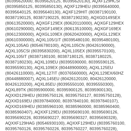
(80395620000, 80395620125, 80395620130), AQXF129HCSI
(80395850125, 80395850130), AQXF129HEU (80395640000,
80395640125, 80395640130), AQXF129HIT (80387190100,
80387190125, 80387190225, 80387190230), AQXGD149SEX
(80613520000), AQXGF129EX (80620110000), AQXGF129HEX
(80610290000), AQXGF149EX (80613510000), AQXGF169EX
(80612300000), AQXGL109EX (80620420000), AQXGL129EX
(80610300000), AQXL105/1IT (80395480100, 80395480100),
AQXL105AG (80546780100), AQXL105CN (80426190000),
AQXL105CSI (80395830200), AQXL105EX (80395570100),
AQXL105IT (80387180100, 80387180125, 80387180225,
80387180230), AQXL109EU (80395590000, 80395590125,
80395590130), AQXL109EX (80448900000), AQXL125EU
(80426110000), AQXL127IT (80376560000), AQXL129EX/60HZ
(80448880007), AQXL145EU (80426120100, 80426120000,
80426120200), AQXL85EU (80395550100, 80395550300),
AQXL89TK (80395900000, 80395900125, 80395900130),
AQXXD129HEU (80395750126, 80395750127, 80395750128),
AQXXD169EU (80397840000, 80397840100, 80397840107),
AQXXD169HEU (80385960100, 80385960000, 80385960400,
80385960407), AQXXF129EU (80395690100, 80395690126,
80395690226, 80395690227, 80395690327, 80395690328),
AQXXF129HAG (80546930100), AQXXF129HEU (80395760100,
80395760126, 80395760226, 80395760227, 80395760228),