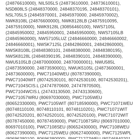
(24876610000), NIL505LS (24873610000, 24873610001),
NSD808LS (24848370000, 24848370195, 24848370101),
NSL705LS (24845970001, 24845970000, 24845970002),
NWK8108L (24876600000), NWK8128LB (24875910095,
24875910000), NWK9128L (30856460100), NWS7105L
(24845950002, 24845950001, 24845950000), NWS7105LB
(24845960000), NWS7105LUZ (24846660000, 24846660002,
24846660001), NWSK7125L (24842860001, 24842860000),
NWSK8108L (24848380101, 24848380000, 24848380195),
NWSK8128L (24848390195, 24848390101, 24848390000),
NWU5105LB (24870000000, 24870000001), NWU585L
(24873590000, 24873590001), NWUK5105L (24873600001,
24873600000), PWC71040WEU (80787390000),
PWC71040WIT (80742530101, 80742530100, 80742530201),
PWC7104SCIS.L (24747870600, 24747870500),
PWC7104WCIS.L (24743130500, 24743130600),
PWC71057WRU (80697030000), PWC7105WEU
(80652330000), PWC7105WIT (80718590000), PWC71071WEU
(80748110100, 80748110101, 80748110201), PWC71071WIT
(80742520201, 80742520101, 80742520100), PWC71072WIT
(80787450000, 80787459000), PWC71087SRU (80697010000,
80697010100), PWC7108SEU (80652430000), PWC7108WEU
(80627390000), PWC7125WEU (80627400000), PWC7125WPL
(80696380100, 80696380000), PWC71272WEU (80746840201,